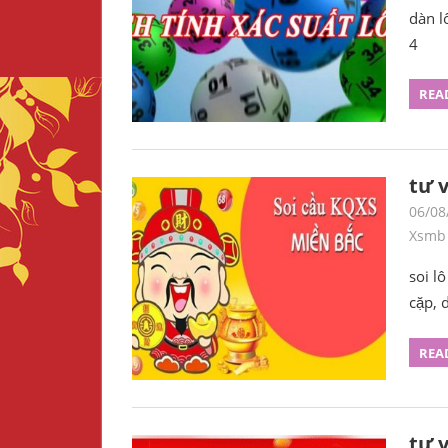
dàn l
4
REA
tư 
06/08
Xsmb 
soi l
cặp, 
REA
tư 