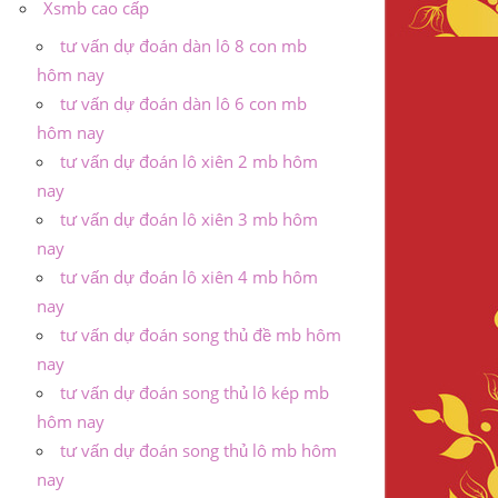
Xsmb cao cấp
tư vấn dự đoán dàn lô 8 con mb
hôm nay
tư vấn dự đoán dàn lô 6 con mb
hôm nay
tư vấn dự đoán lô xiên 2 mb hôm
nay
tư vấn dự đoán lô xiên 3 mb hôm
nay
tư vấn dự đoán lô xiên 4 mb hôm
nay
tư vấn dự đoán song thủ đề mb hôm
nay
tư vấn dự đoán song thủ lô kép mb
hôm nay
tư vấn dự đoán song thủ lô mb hôm
nay