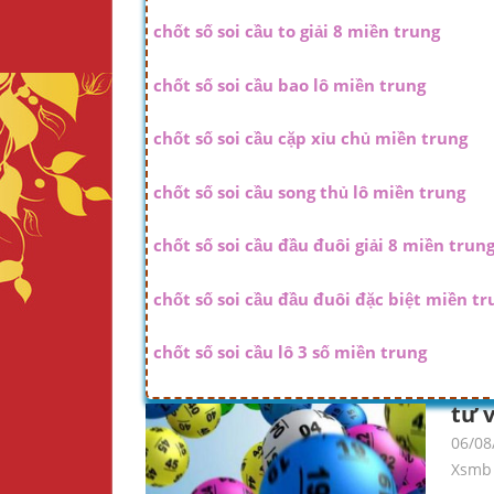
chốt số soi cầu to giải 8 miền trung
chốt số soi cầu bao lô miền trung
chốt số soi cầu cặp xỉu chủ miền trung
chốt số soi cầu song thủ lô miền trung
chốt số soi cầu đầu đuôi giải 8 miền trun
chốt số soi cầu đầu đuôi đặc biệt miền tr
chốt số soi cầu lô 3 số miền trung
tư 
06/08
Xsmb 