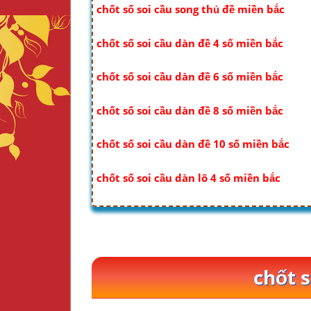
chốt số soi cầu song thủ đề miền bắc
chốt số soi cầu dàn đề 4 số miền bắc
chốt số soi cầu dàn đề 6 số miền bắc
chốt số soi cầu dàn đề 8 số miền bắc
chốt số soi cầu dàn đề 10 số miền bắc
chốt số soi cầu dàn lô 4 số miền bắc
chốt 