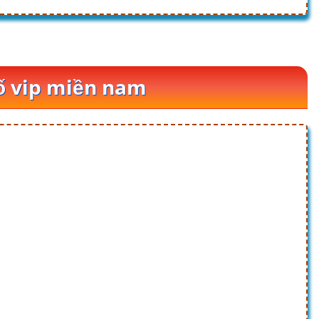
ố vip miền nam