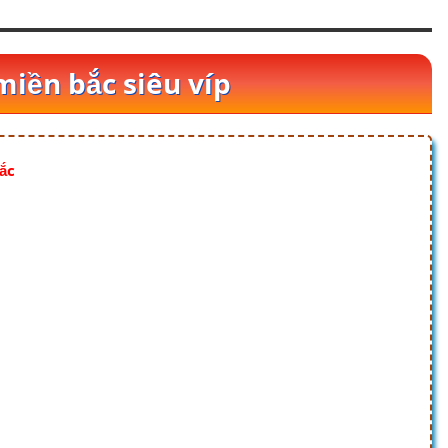
miền bắc siêu víp
ắc