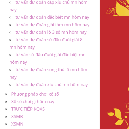
tư vấn dự đoán cặp xíu chủ mn hôm
nay
tư vấn dự đoán đặc biệt mn hôm nay
tư vấn dự đoán giải tám mn hôm nay
tư vấn dự đoán lô 3 số mn hôm nay
tư vấn dự đoán sớ đầu đuôi giải 8
mn hôm nay
tư vấn sớ đầu đuôi giải đặc biệt mn
hôm nay
tư vấn dự đoán song thủ lô mn hôm
nay
tư vấn dự đoán xíu chủ mn hôm nay
Phương pháp chơi xổ số
Xổ số chơi gì hôm nay
TRỰC TIẾP KQXS
XSMB
XSMN