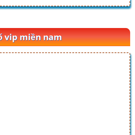
ố vip miền nam