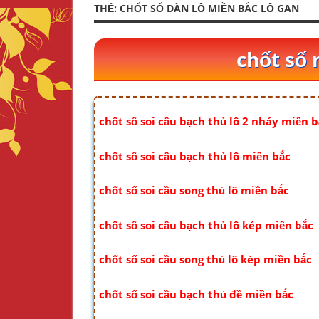
THẺ:
CHỐT SỐ DÀN LÔ MIỀN BẮC LÔ GAN
chốt số 
chốt số soi cầu bạch thủ lô 2 nháy miền b
chốt số soi cầu bạch thủ lô miền bắc
chốt số soi cầu song thủ lô miền bắc
chốt số soi cầu bạch thủ lô kép miền bắc
chốt số soi cầu song thủ lô kép miền bắc
chốt số soi cầu bạch thủ đề miền bắc