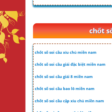
chốt s
chốt số soi cầu xỉu chủ miền nam
chốt số soi cầu giải đặc biệt miền nam
chốt số soi cầu giải 8 miền nam
chốt số soi cầu bao lô miền nam
chốt số soi cầu cặp xỉu chủ miền nam