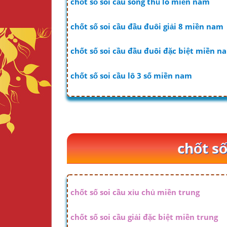
chốt số soi cầu song thủ lô miền nam
chốt số soi cầu đầu đuôi giải 8 miền nam
chốt số soi cầu đầu đuôi đặc biệt miền n
chốt số soi cầu lô 3 số miền nam
chốt s
chốt số soi cầu xỉu chủ miền trung
chốt số soi cầu giải đặc biệt miền trung