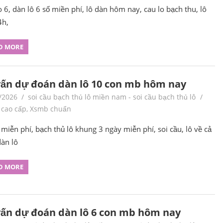
o 6, dàn lô 6 số miền phí, lô dàn hôm nay, cau lo bạch thu, lô
4h,
D MORE
vấn dự đoán dàn lô 10 con mb hôm nay
/2026
soi cầu bạch thủ lô miền nam - soi cầu bạch thủ lô
cao cấp
,
Xsmb chuẩn
ô miễn phí, bạch thủ lô khung 3 ngày miễn phí, soi cầu, lô về cả
dàn lô
D MORE
vấn dự đoán dàn lô 6 con mb hôm nay