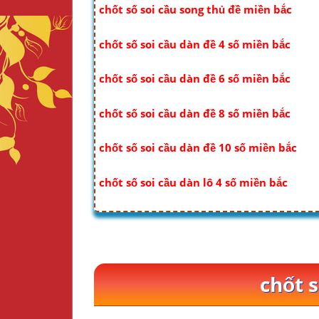
chốt số soi cầu song thủ đề miền bắc
chốt số soi cầu dàn đề 4 số miền bắc
chốt số soi cầu dàn đề 6 số miền bắc
chốt số soi cầu dàn đề 8 số miền bắc
chốt số soi cầu dàn đề 10 số miền bắc
chốt số soi cầu dàn lô 4 số miền bắc
chốt 