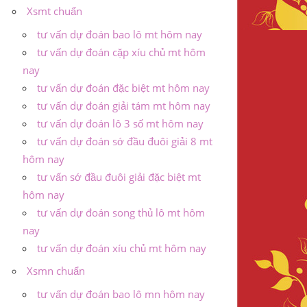
Xsmt chuẩn
tư vấn dự đoán bao lô mt hôm nay
tư vấn dự đoán cặp xíu chủ mt hôm
nay
tư vấn dự đoán đặc biệt mt hôm nay
tư vấn dự đoán giải tám mt hôm nay
tư vấn dự đoán lô 3 số mt hôm nay
tư vấn dự đoán sớ đầu đuôi giải 8 mt
hôm nay
tư vấn sớ đầu đuôi giải đặc biệt mt
hôm nay
tư vấn dự đoán song thủ lô mt hôm
nay
tư vấn dự đoán xíu chủ mt hôm nay
Xsmn chuẩn
tư vấn dự đoán bao lô mn hôm nay