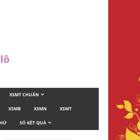
lô
XSMT CHUẨN
XSMB
XSMN
XSMT
THỬ
SỐ KẾT QUẢ