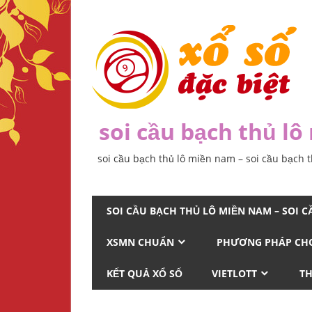
Skip
to
content
soi cầu bạch thủ lô
soi cầu bạch thủ lô miền nam – soi cầu bạch t
SOI CẦU BẠCH THỦ LÔ MIỀN NAM – SOI C
XSMN CHUẨN
PHƯƠNG PHÁP CHƠ
KẾT QUẢ XỔ SỐ
VIETLOTT
T