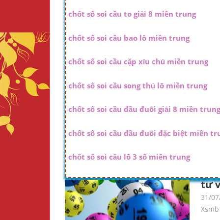
chốt số soi cầu to giải 8 miền trung
chốt số soi cầu bao lô miền trung
chốt số soi cầu cặp xỉu chủ miền trung
chốt số soi cầu song thủ lô miền trung
chốt số soi cầu đầu đuôi giải 8 miền trun
chốt số soi cầu đầu đuôi đặc biệt miền tr
chốt số soi cầu lô 3 số miền trung
tư 
31/07
Xsmb 