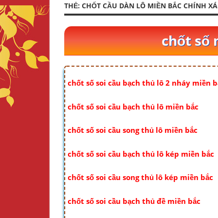
THẺ:
CHỐT CẦU DÀN LÔ MIỀN BẮC CHÍNH XÁ
chốt số 
chốt số soi cầu bạch thủ lô 2 nháy miền b
chốt số soi cầu bạch thủ lô miền bắc
chốt số soi cầu song thủ lô miền bắc
chốt số soi cầu bạch thủ lô kép miền bắc
chốt số soi cầu song thủ lô kép miền bắc
chốt số soi cầu bạch thủ đề miền bắc