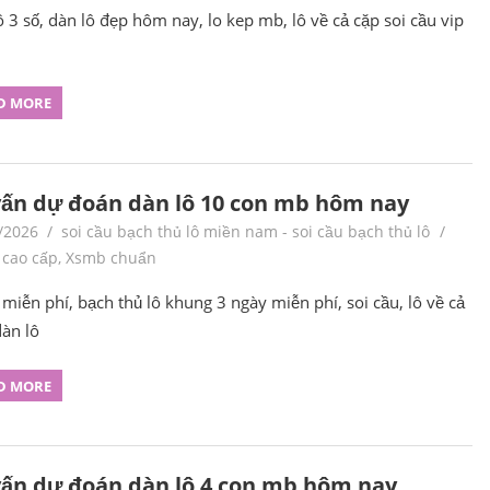
ô 3 số, dàn lô đẹp hôm nay, lo kep mb, lô về cả cặp soi cầu vip
D MORE
vấn dự đoán dàn lô 10 con mb hôm nay
/2026
soi cầu bạch thủ lô miền nam - soi cầu bạch thủ lô
cao cấp
,
Xsmb chuẩn
ô miễn phí, bạch thủ lô khung 3 ngày miễn phí, soi cầu, lô về cả
dàn lô
D MORE
vấn dự đoán dàn lô 4 con mb hôm nay