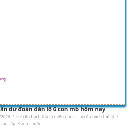
g
ung
vấn dự đoán dàn lô 6 con mb hôm nay
/2026
soi cầu bạch thủ lô miền nam - soi cầu bạch thủ lô
cao cấp
,
Xsmb chuẩn