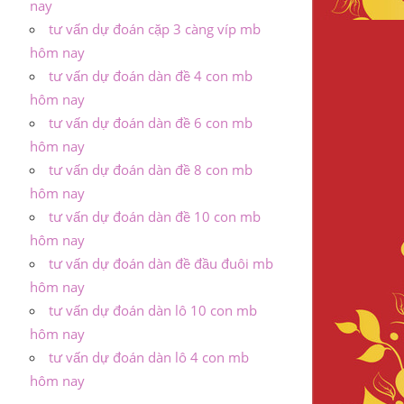
nay
tư vấn dự đoán cặp 3 càng víp mb
hôm nay
tư vấn dự đoán dàn đề 4 con mb
hôm nay
tư vấn dự đoán dàn đề 6 con mb
hôm nay
tư vấn dự đoán dàn đề 8 con mb
hôm nay
tư vấn dự đoán dàn đề 10 con mb
hôm nay
tư vấn dự đoán dàn đề đầu đuôi mb
hôm nay
tư vấn dự đoán dàn lô 10 con mb
hôm nay
tư vấn dự đoán dàn lô 4 con mb
hôm nay