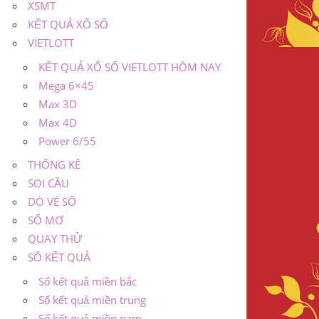
XSMT
KẾT QUẢ XỔ SỐ
VIETLOTT
KẾT QUẢ XỔ SỐ VIETLOTT HÔM NAY
Mega 6×45
Max 3D
Max 4D
Power 6/55
THỐNG KÊ
SOI CẦU
DÒ VÉ SỐ
SỔ MƠ
QUAY THỬ
SỐ KẾT QUẢ
Số kết quả miền bắc
Số kết quả miền trung
Số kết quả miền nam