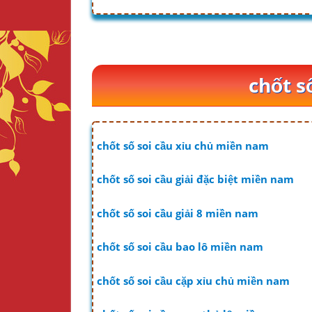
chốt s
chốt số soi cầu xỉu chủ miền nam
chốt số soi cầu giải đặc biệt miền nam
chốt số soi cầu giải 8 miền nam
chốt số soi cầu bao lô miền nam
chốt số soi cầu cặp xỉu chủ miền nam