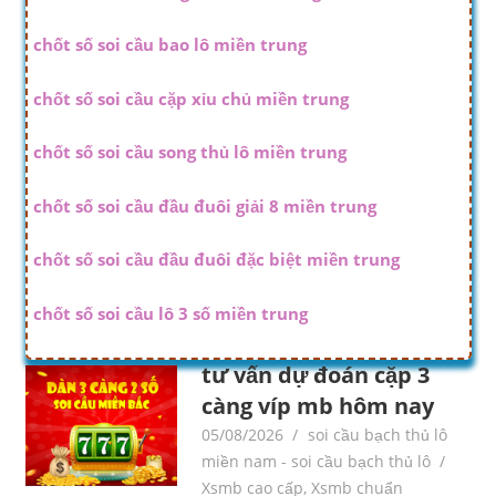
chốt số soi cầu bao lô miền trung
chốt số soi cầu cặp xỉu chủ miền trung
chốt số soi cầu song thủ lô miền trung
chốt số soi cầu đầu đuôi giải 8 miền trung
chốt số soi cầu đầu đuôi đặc biệt miền trung
chốt số soi cầu lô 3 số miền trung
tư vấn dự đoán cặp 3
càng víp mb hôm nay
05/08/2026
soi cầu bạch thủ lô
miền nam - soi cầu bạch thủ lô
Xsmb cao cấp
,
Xsmb chuẩn