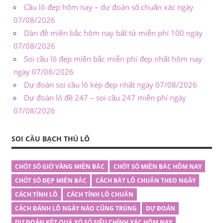
Cầu lô đẹp hôm nay – dự đoán số chuẩn xác ngày
07/08/2026
Dàn đề miền bắc hôm nay bất tử miễn phí 100 ngày
07/08/2026
Soi cầu lô đẹp miền bắc miễn phí đẹp nhất hôm nay
ngày 07/08/2026
Dự đoán soi cầu lô kép đẹp nhất ngày 07/08/2026
Dự đoán lô đề 247 – soi cầu 247 miễn phí ngày
07/08/2026
SOI CẦU BẠCH THỦ LÔ
CHỐT SỐ GIỜ VÀNG MIỀN BẮC
CHỐT SỐ MIỀN BẮC HÔM NAY
CHỐT SỐ ĐẸP MIỀN BẮC
CÁCH BẮT LÔ CHUẨN THEO NGÀY
CÁCH TÍNH LÔ
CÁCH TÍNH LÔ CHUẨN
CÁCH ĐÁNH LÔ NGÀY NÀO CŨNG TRÚNG
DỰ ĐOÁN
DỰ ĐOÁN KẾT QUẢ XỔ SỐ SIÊU CHÍNH XÁC HÔM NAY