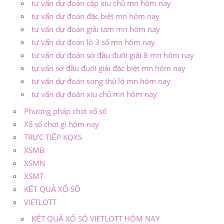
tư vấn dự đoán cặp xíu chủ mn hôm nay
tư vấn dự đoán đặc biệt mn hôm nay
tư vấn dự đoán giải tám mn hôm nay
tư vấn dự đoán lô 3 số mn hôm nay
tư vấn dự đoán sớ đầu đuôi giải 8 mn hôm nay
tư vấn sớ đầu đuôi giải đặc biệt mn hôm nay
tư vấn dự đoán song thủ lô mn hôm nay
tư vấn dự đoán xíu chủ mn hôm nay
Phương pháp chơi xổ số
Xổ số chơi gì hôm nay
TRỰC TIẾP KQXS
XSMB
XSMN
XSMT
KẾT QUẢ XỔ SỐ
VIETLOTT
KẾT QUẢ XỔ SỐ VIETLOTT HÔM NAY