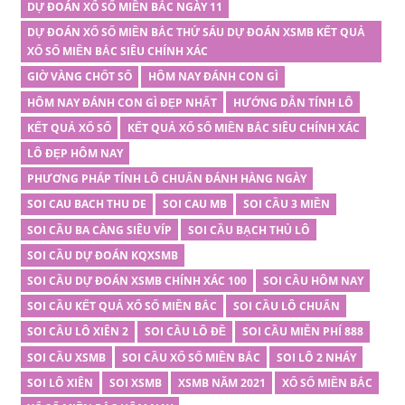
DỰ ĐOÁN XỔ SỐ MIỀN BẮC NGÀY 11
DỰ ĐOÁN XỔ SỐ MIỀN BẮC THỨ SÁU DỰ ĐOÁN XSMB KẾT QUẢ
XỔ SỐ MIỀN BẮC SIÊU CHÍNH XÁC
GIỜ VÀNG CHỐT SỐ
HÔM NAY ĐÁNH CON GÌ
HÔM NAY ĐÁNH CON GÌ ĐẸP NHẤT
HƯỚNG DẪN TÍNH LÔ
KẾT QUẢ XỔ SỐ
KẾT QUẢ XỔ SỐ MIỀN BẮC SIÊU CHÍNH XÁC
LÔ ĐẸP HÔM NAY
PHƯƠNG PHÁP TÍNH LÔ CHUẨN ĐÁNH HÀNG NGÀY
SOI CAU BACH THU DE
SOI CAU MB
SOI CẦU 3 MIỀN
SOI CẦU BA CÀNG SIÊU VÍP
SOI CẦU BẠCH THỦ LÔ
SOI CẦU DỰ ĐOÁN KQXSMB
SOI CẦU DỰ ĐOÁN XSMB CHÍNH XÁC 100
SOI CẦU HÔM NAY
SOI CẦU KẾT QUẢ XỔ SỐ MIỀN BẮC
SOI CẦU LÔ CHUẨN
SOI CẦU LÔ XIÊN 2
SOI CẦU LÔ ĐỀ
SOI CẦU MIỄN PHÍ 888
SOI CẦU XSMB
SOI CẦU XỔ SỐ MIỀN BẮC
SOI LÔ 2 NHÁY
SOI LÔ XIÊN
SOI XSMB
XSMB NĂM 2021
XỔ SỐ MIỀN BẮC