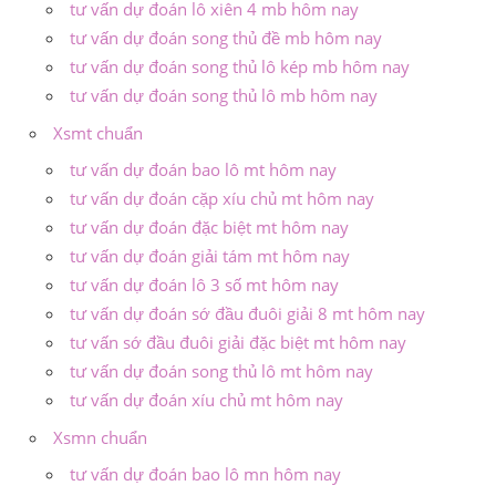
tư vấn dự đoán lô xiên 4 mb hôm nay
tư vấn dự đoán song thủ đề mb hôm nay
tư vấn dự đoán song thủ lô kép mb hôm nay
tư vấn dự đoán song thủ lô mb hôm nay
Xsmt chuẩn
tư vấn dự đoán bao lô mt hôm nay
tư vấn dự đoán cặp xíu chủ mt hôm nay
tư vấn dự đoán đặc biệt mt hôm nay
tư vấn dự đoán giải tám mt hôm nay
tư vấn dự đoán lô 3 số mt hôm nay
tư vấn dự đoán sớ đầu đuôi giải 8 mt hôm nay
tư vấn sớ đầu đuôi giải đặc biệt mt hôm nay
tư vấn dự đoán song thủ lô mt hôm nay
tư vấn dự đoán xíu chủ mt hôm nay
Xsmn chuẩn
tư vấn dự đoán bao lô mn hôm nay