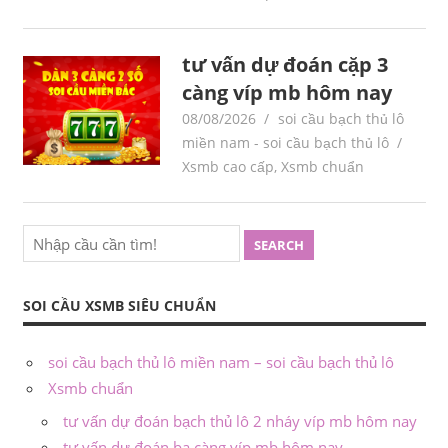
tư vấn dự đoán cặp 3
càng víp mb hôm nay
08/08/2026
soi cầu bạch thủ lô
miền nam - soi cầu bạch thủ lô
Xsmb cao cấp
,
Xsmb chuẩn
SEARCH
SOI CẦU XSMB SIÊU CHUẨN
soi cầu bạch thủ lô miền nam – soi cầu bạch thủ lô
Xsmb chuẩn
tư vấn dự đoán bạch thủ lô 2 nháy víp mb hôm nay
tư vấn dự đoán ba càng víp mb hôm nay