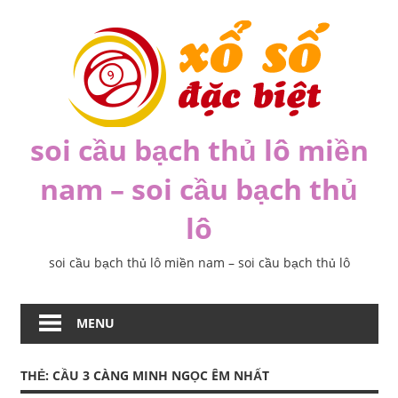
Skip
to
content
soi cầu bạch thủ lô miền
nam – soi cầu bạch thủ
lô
soi cầu bạch thủ lô miền nam – soi cầu bạch thủ lô
MENU
THẺ:
CẦU 3 CÀNG MINH NGỌC ÊM NHẤT