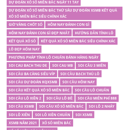
DỰ ĐOÁN XỔ SỐ MIỀN BẮC NGÀY 11 TAY
DỰ ĐOÁN XỔ SỐ MIỀN BẮC THỨ SÁU DỰ ĐOÁN XSMB KẾT QUẢ
XỔ SỐ MIỀN BẮC SIÊU CHÍNH XÁC
GIỜ VÀNG CHỐT SỐ
HÔM NAY ĐÁNH CON GÌ
HÔM NAY ĐÁNH CON GÌ ĐẸP NHẤT
HƯỚNG DẪN TÍNH LÔ
KẾT QUẢ XỔ SỐ
KẾT QUẢ XỔ SỐ MIỀN BẮC SIÊU CHÍNH XÁC
LÔ ĐẸP HÔM NAY
PHƯƠNG PHÁP TÍNH LÔ CHUẨN ĐÁNH HÀNG NGÀY
SOI CAU BACH THU DE
SOI CAU MB
SOI CẦU 3 MIỀN
SOI CẦU BA CÀNG SIÊU VÍP
SOI CẦU BẠCH THỦ LÔ
SOI CẦU DỰ ĐOÁN KQXSMB
SOI CẦU HÔM NAY
SOI CẦU KẾT QUẢ XỔ SỐ MIỀN BẮC
SOI CẦU LÔ CHUẨN
SOI CẦU LÔ XIÊN 2
SOI CẦU LÔ ĐỀ
SOI CẦU MIỄN PHÍ 888
SOI CẦU XSMB
SOI CẦU XỔ SỐ MIỀN BẮC
SOI LÔ 2 NHÁY
SOI LÔ XIÊN
SOI LÔ XIÊN CHUẨN
SOI XSMB
XSMB NĂM 2021
XỔ SỐ MIỀN BẮC