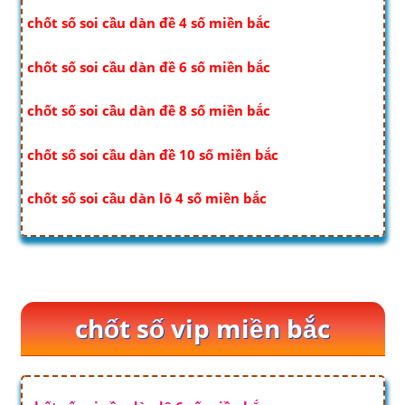
chốt số soi cầu dàn đề 4 số miền bắc
chốt số soi cầu dàn đề 6 số miền bắc
chốt số soi cầu dàn đề 8 số miền bắc
chốt số soi cầu dàn đề 10 số miền bắc
chốt số soi cầu dàn lô 4 số miền bắc
chốt số vip miền bắc