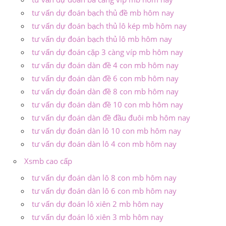
tư vấn dự đoán bạch thủ đề mb hôm nay
tư vấn dự đoán bạch thủ lô kép mb hôm nay
tư vấn dự đoán bạch thủ lô mb hôm nay
tư vấn dự đoán cặp 3 càng víp mb hôm nay
tư vấn dự đoán dàn đề 4 con mb hôm nay
tư vấn dự đoán dàn đề 6 con mb hôm nay
tư vấn dự đoán dàn đề 8 con mb hôm nay
tư vấn dự đoán dàn đề 10 con mb hôm nay
tư vấn dự đoán dàn đề đầu đuôi mb hôm nay
tư vấn dự đoán dàn lô 10 con mb hôm nay
tư vấn dự đoán dàn lô 4 con mb hôm nay
Xsmb cao cấp
tư vấn dự đoán dàn lô 8 con mb hôm nay
tư vấn dự đoán dàn lô 6 con mb hôm nay
tư vấn dự đoán lô xiên 2 mb hôm nay
tư vấn dự đoán lô xiên 3 mb hôm nay