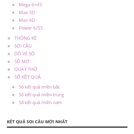
Mega 6×45
Max 3D
Max 4D
Power 6/55
THỐNG KÊ
SOI CẦU
DÒ VÉ SỐ
SỔ MƠ
QUAY THỬ
SỐ KẾT QUẢ
Số kết quả miền bắc
Số kết quả miền trung
Số kết quả miền nam
KẾT QUẢ SOI CẦU MỚI NHẤT