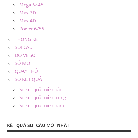
Mega 6×45
Max 3D
Max 4D
Power 6/55
THỐNG KÊ
SOI CẦU
DÒ VÉ SỐ
SỔ MƠ
QUAY THỬ
SỐ KẾT QUẢ
Số kết quả miền bắc
Số kết quả miền trung
Số kết quả miền nam
KẾT QUẢ SOI CẦU MỚI NHẤT