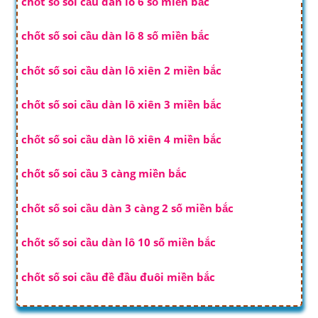
chốt số soi cầu dàn lô 6 số miền bắc
chốt số soi cầu dàn lô 8 số miền bắc
chốt số soi cầu dàn lô xiên 2 miền bắc
chốt số soi cầu dàn lô xiên 3 miền bắc
chốt số soi cầu dàn lô xiên 4 miền bắc
chốt số soi cầu 3 càng miền bắc
chốt số soi cầu dàn 3 càng 2 số miền bắc
chốt số soi cầu dàn lô 10 số miền bắc
chốt số soi cầu đề đầu đuôi miền bắc