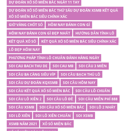
DỰ ĐOÁN XỔ SỐ MIỀN BẮC NGÀY 11 TAY
DỰ ĐOÁN XỔ SỐ MIỀN BẮC THỨ SÁU DỰ ĐOÁN XSMB KẾT QUẢ
XỔ SỐ MIỀN BẮC SIÊU CHÍNH XÁC
GIỜ VÀNG CHỐT SỐ
HÔM NAY ĐÁNH CON GÌ
HÔM NAY ĐÁNH CON GÌ ĐẸP NHẤT
HƯỚNG DẪN TÍNH LÔ
KẾT QUẢ XỔ SỐ
KẾT QUẢ XỔ SỐ MIỀN BẮC SIÊU CHÍNH XÁC
LÔ ĐẸP HÔM NAY
PHƯƠNG PHÁP TÍNH LÔ CHUẨN ĐÁNH HÀNG NGÀY
SOI CAU BACH THU DE
SOI CAU MB
SOI CẦU 3 MIỀN
SOI CẦU BA CÀNG SIÊU VÍP
SOI CẦU BẠCH THỦ LÔ
SOI CẦU DỰ ĐOÁN KQXSMB
SOI CẦU HÔM NAY
SOI CẦU KẾT QUẢ XỔ SỐ MIỀN BẮC
SOI CẦU LÔ CHUẨN
SOI CẦU LÔ XIÊN 2
SOI CẦU LÔ ĐỀ
SOI CẦU MIỄN PHÍ 888
SOI CẦU XSMB
SOI CẦU XỔ SỐ MIỀN BẮC
SOI LÔ 2 NHÁY
SOI LÔ XIÊN
SOI LÔ XIÊN CHUẨN
SOI XSMB
XSMB NĂM 2021
XỔ SỐ MIỀN BẮC