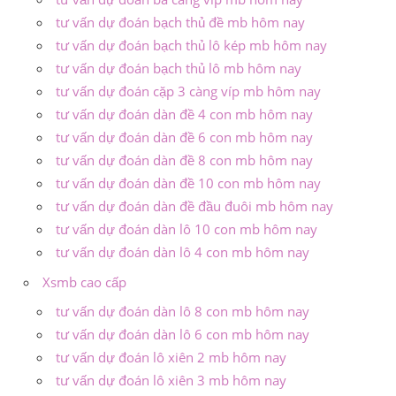
tư vấn dự đoán bạch thủ đề mb hôm nay
tư vấn dự đoán bạch thủ lô kép mb hôm nay
tư vấn dự đoán bạch thủ lô mb hôm nay
tư vấn dự đoán cặp 3 càng víp mb hôm nay
tư vấn dự đoán dàn đề 4 con mb hôm nay
tư vấn dự đoán dàn đề 6 con mb hôm nay
tư vấn dự đoán dàn đề 8 con mb hôm nay
tư vấn dự đoán dàn đề 10 con mb hôm nay
tư vấn dự đoán dàn đề đầu đuôi mb hôm nay
tư vấn dự đoán dàn lô 10 con mb hôm nay
tư vấn dự đoán dàn lô 4 con mb hôm nay
Xsmb cao cấp
tư vấn dự đoán dàn lô 8 con mb hôm nay
tư vấn dự đoán dàn lô 6 con mb hôm nay
tư vấn dự đoán lô xiên 2 mb hôm nay
tư vấn dự đoán lô xiên 3 mb hôm nay