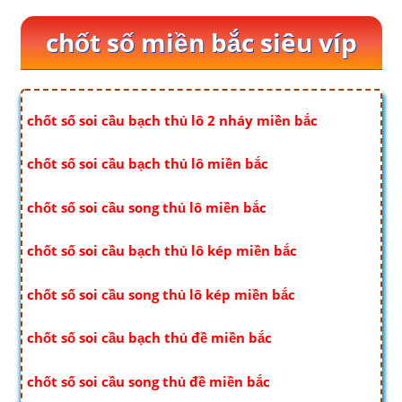
chốt số miền bắc siêu víp
chốt số soi cầu bạch thủ lô 2 nháy miền bắc
chốt số soi cầu bạch thủ lô miền bắc
chốt số soi cầu song thủ lô miền bắc
chốt số soi cầu bạch thủ lô kép miền bắc
chốt số soi cầu song thủ lô kép miền bắc
chốt số soi cầu bạch thủ đề miền bắc
chốt số soi cầu song thủ đề miền bắc