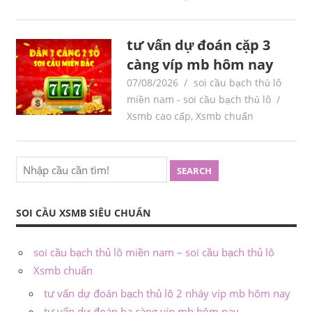
tư vấn dự đoán cặp 3
càng víp mb hôm nay
07/08/2026
soi cầu bạch thủ lô
miền nam - soi cầu bạch thủ lô
Xsmb cao cấp
,
Xsmb chuẩn
SEARCH
SOI CẦU XSMB SIÊU CHUẨN
soi cầu bạch thủ lô miền nam – soi cầu bạch thủ lô
Xsmb chuẩn
tư vấn dự đoán bạch thủ lô 2 nháy víp mb hôm nay
tư vấn dự đoán ba càng víp mb hôm nay