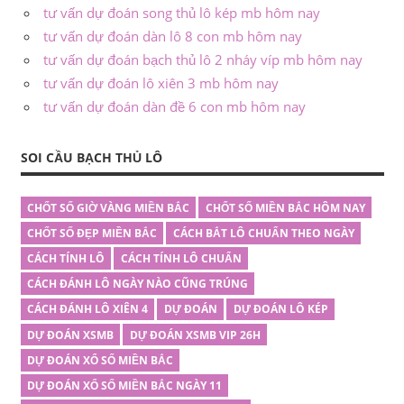
tư vấn dự đoán song thủ lô kép mb hôm nay
tư vấn dự đoán dàn lô 8 con mb hôm nay
tư vấn dự đoán bạch thủ lô 2 nháy víp mb hôm nay
tư vấn dự đoán lô xiên 3 mb hôm nay
tư vấn dự đoán dàn đề 6 con mb hôm nay
SOI CẦU BẠCH THỦ LÔ
CHỐT SỐ GIỜ VÀNG MIỀN BẮC
CHỐT SỐ MIỀN BẮC HÔM NAY
CHỐT SỐ ĐẸP MIỀN BẮC
CÁCH BẮT LÔ CHUẨN THEO NGÀY
CÁCH TÍNH LÔ
CÁCH TÍNH LÔ CHUẨN
CÁCH ĐÁNH LÔ NGÀY NÀO CŨNG TRÚNG
CÁCH ĐÁNH LÔ XIÊN 4
DỰ ĐOÁN
DỰ ĐOÁN LÔ KÉP
DỰ ĐOÁN XSMB
DỰ ĐOÁN XSMB VIP 26H
DỰ ĐOÁN XỔ SỐ MIỀN BẮC
DỰ ĐOÁN XỔ SỐ MIỀN BẮC NGÀY 11