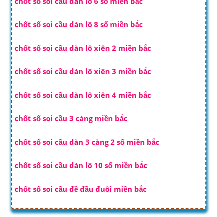
chốt số soi cầu dàn lô 6 số miền bắc
chốt số soi cầu dàn lô 8 số miền bắc
chốt số soi cầu dàn lô xiên 2 miền bắc
chốt số soi cầu dàn lô xiên 3 miền bắc
chốt số soi cầu dàn lô xiên 4 miền bắc
chốt số soi cầu 3 càng miền bắc
chốt số soi cầu dàn 3 càng 2 số miền bắc
chốt số soi cầu dàn lô 10 số miền bắc
chốt số soi cầu đề đầu đuôi miền bắc