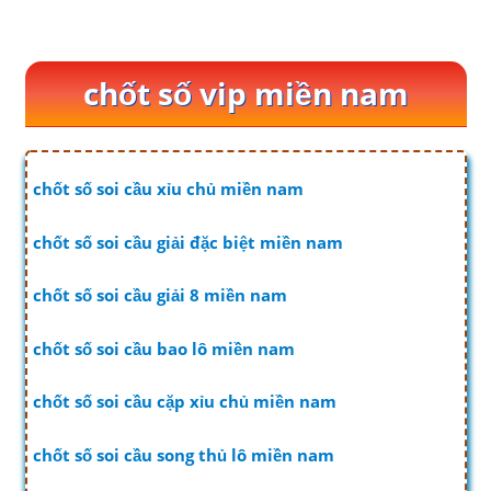
chốt số vip miền nam
chốt số soi cầu xỉu chủ miền nam
chốt số soi cầu giải đặc biệt miền nam
chốt số soi cầu giải 8 miền nam
chốt số soi cầu bao lô miền nam
chốt số soi cầu cặp xỉu chủ miền nam
chốt số soi cầu song thủ lô miền nam