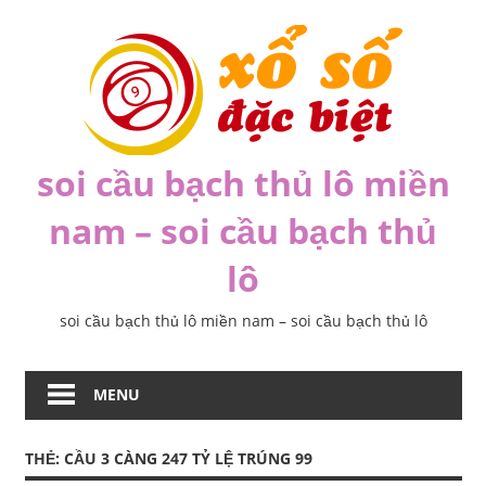
Skip
to
content
soi cầu bạch thủ lô miền
nam – soi cầu bạch thủ
lô
soi cầu bạch thủ lô miền nam – soi cầu bạch thủ lô
MENU
THẺ:
CẦU 3 CÀNG 247 TỶ LỆ TRÚNG 99