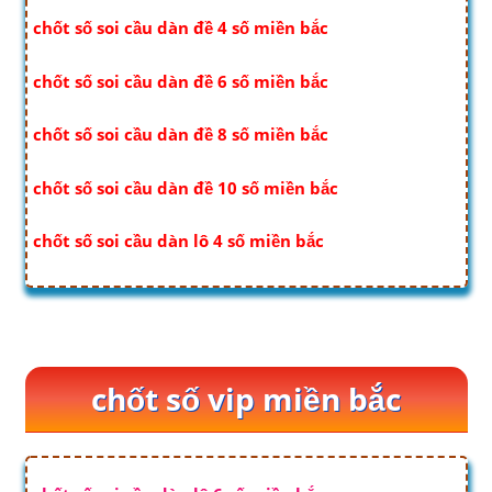
chốt số soi cầu dàn đề 4 số miền bắc
chốt số soi cầu dàn đề 6 số miền bắc
chốt số soi cầu dàn đề 8 số miền bắc
chốt số soi cầu dàn đề 10 số miền bắc
chốt số soi cầu dàn lô 4 số miền bắc
chốt số vip miền bắc