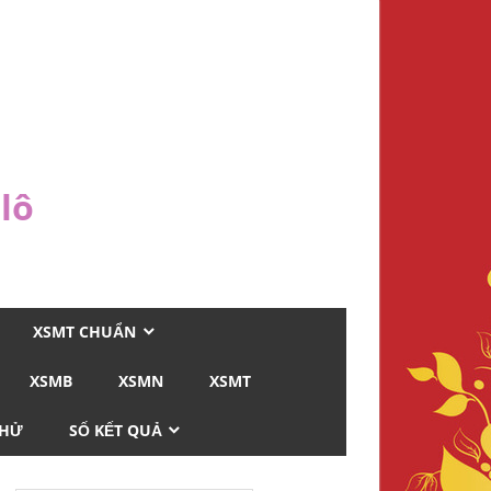
lô
XSMT CHUẨN
XSMB
XSMN
XSMT
THỬ
SỐ KẾT QUẢ