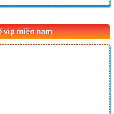
ố vip miền nam