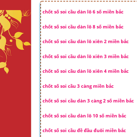
chốt số soi cầu dàn lô 6 số miền bắc
chốt số soi cầu dàn lô 8 số miền bắc
chốt số soi cầu dàn lô xiên 2 miền bắc
chốt số soi cầu dàn lô xiên 3 miền bắc
chốt số soi cầu dàn lô xiên 4 miền bắc
chốt số soi cầu 3 càng miền bắc
chốt số soi cầu dàn 3 càng 2 số miền bắc
chốt số soi cầu dàn lô 10 số miền bắc
chốt số soi cầu đề đầu đuôi miền bắc