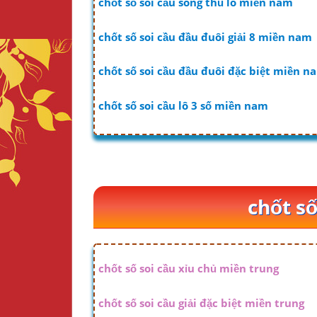
chốt số soi cầu song thủ lô miền nam
chốt số soi cầu đầu đuôi giải 8 miền nam
chốt số soi cầu đầu đuôi đặc biệt miền n
chốt số soi cầu lô 3 số miền nam
chốt s
chốt số soi cầu xỉu chủ miền trung
chốt số soi cầu giải đặc biệt miền trung