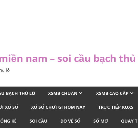
 miền nam – soi cầu bạch thủ 
hủ lô
ẦU BẠCH THỦ LÔ
XSMB CHUẨN
XSMB CAO CẤP
I XỔ SỐ
XỔ SỐ CHƠI GÌ HÔM NAY
TRỰC TIẾP KQXS
HỐNG KÊ
SOI CẦU
DÒ VÉ SỐ
SỔ MƠ
QUAY 