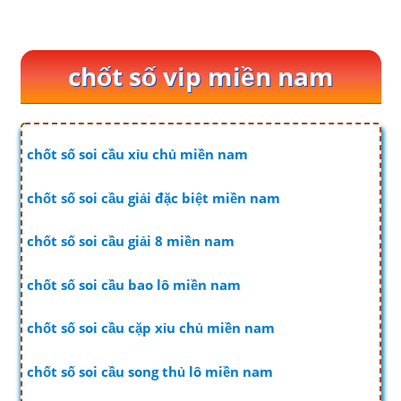
chốt số vip miền nam
chốt số soi cầu xỉu chủ miền nam
chốt số soi cầu giải đặc biệt miền nam
chốt số soi cầu giải 8 miền nam
chốt số soi cầu bao lô miền nam
chốt số soi cầu cặp xỉu chủ miền nam
chốt số soi cầu song thủ lô miền nam