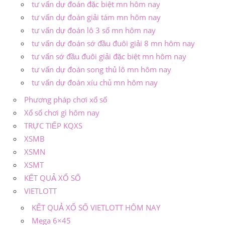
tư vấn dự đoán đặc biệt mn hôm nay
tư vấn dự đoán giải tám mn hôm nay
tư vấn dự đoán lô 3 số mn hôm nay
tư vấn dự đoán sớ đầu đuôi giải 8 mn hôm nay
tư vấn sớ đầu đuôi giải đặc biệt mn hôm nay
tư vấn dự đoán song thủ lô mn hôm nay
tư vấn dự đoán xíu chủ mn hôm nay
Phương pháp chơi xổ số
Xổ số chơi gì hôm nay
TRỰC TIẾP KQXS
XSMB
XSMN
XSMT
KẾT QUẢ XỔ SỐ
VIETLOTT
KẾT QUẢ XỔ SỐ VIETLOTT HÔM NAY
Mega 6×45