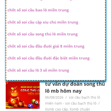
chốt số soi cầu bao lô miền trung
chốt số soi cầu cặp xỉu chủ miền trung
chốt số soi cầu song thủ lô miền trung
chốt số soi cầu đầu đuôi giải 8 miền trung
chốt số soi cầu đầu đuôi đặc biệt miền trung
chốt số soi cầu lô 3 số miền trung
tư vấn dự đoán song thủ
lô mb hôm nay
06/08/2026
soi cầu bạch thủ lô
miền nam - soi cầu bạch thủ lô
Xsmb cao cấp
,
Xsmb chuẩn