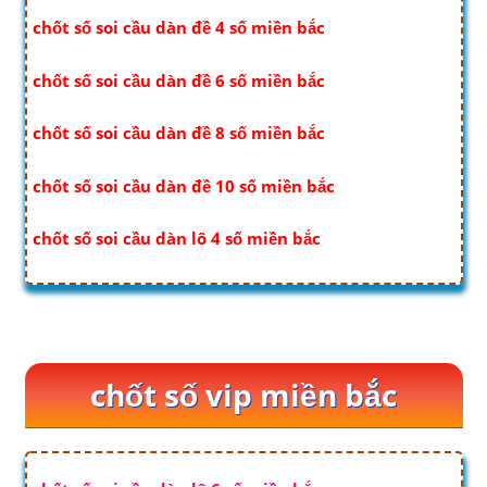
chốt số soi cầu dàn đề 4 số miền bắc
chốt số soi cầu dàn đề 6 số miền bắc
chốt số soi cầu dàn đề 8 số miền bắc
chốt số soi cầu dàn đề 10 số miền bắc
chốt số soi cầu dàn lô 4 số miền bắc
chốt số vip miền bắc