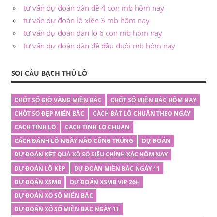
tư vấn dự đoán dàn đề 4 con mb hôm nay
tư vấn dự đoán lô xiên 3 mb hôm nay
tư vấn dự đoán dàn lô 6 con mb hôm nay
tư vấn dự đoán dàn đề đầu đuôi mb hôm nay
SOI CẦU BẠCH THỦ LÔ
CHỐT SỐ GIỜ VÀNG MIỀN BẮC
CHỐT SỐ MIỀN BẮC HÔM NAY
CHỐT SỐ ĐẸP MIỀN BẮC
CÁCH BẮT LÔ CHUẨN THEO NGÀY
CÁCH TÍNH LÔ
CÁCH TÍNH LÔ CHUẨN
CÁCH ĐÁNH LÔ NGÀY NÀO CŨNG TRÚNG
DỰ ĐOÁN
DỰ ĐOÁN KẾT QUẢ XỔ SỐ SIÊU CHÍNH XÁC HÔM NAY
DỰ ĐOÁN LÔ KÉP
DỰ ĐOÁN MIỀN BẮC NGÀY 11
DỰ ĐOÁN XSMB
DỰ ĐOÁN XSMB VIP 26H
DỰ ĐOÁN XỔ SỐ MIỀN BẮC
DỰ ĐOÁN XỔ SỐ MIỀN BẮC NGÀY 11