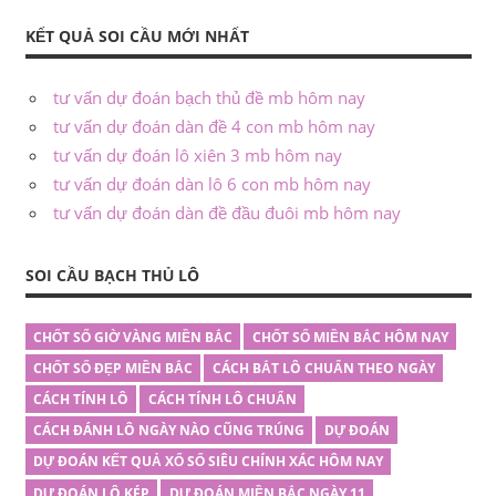
KẾT QUẢ SOI CẦU MỚI NHẤT
tư vấn dự đoán bạch thủ đề mb hôm nay
tư vấn dự đoán dàn đề 4 con mb hôm nay
tư vấn dự đoán lô xiên 3 mb hôm nay
tư vấn dự đoán dàn lô 6 con mb hôm nay
tư vấn dự đoán dàn đề đầu đuôi mb hôm nay
SOI CẦU BẠCH THỦ LÔ
CHỐT SỐ GIỜ VÀNG MIỀN BẮC
CHỐT SỐ MIỀN BẮC HÔM NAY
CHỐT SỐ ĐẸP MIỀN BẮC
CÁCH BẮT LÔ CHUẨN THEO NGÀY
CÁCH TÍNH LÔ
CÁCH TÍNH LÔ CHUẨN
CÁCH ĐÁNH LÔ NGÀY NÀO CŨNG TRÚNG
DỰ ĐOÁN
DỰ ĐOÁN KẾT QUẢ XỔ SỐ SIÊU CHÍNH XÁC HÔM NAY
DỰ ĐOÁN LÔ KÉP
DỰ ĐOÁN MIỀN BẮC NGÀY 11