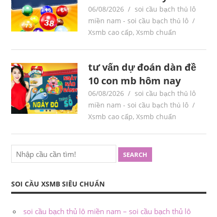
06/08/2026
soi cầu bạch thủ lô
miền nam - soi cầu bạch thủ lô
Xsmb cao cấp
,
Xsmb chuẩn
tư vấn dự đoán dàn đề
10 con mb hôm nay
06/08/2026
soi cầu bạch thủ lô
miền nam - soi cầu bạch thủ lô
Xsmb cao cấp
,
Xsmb chuẩn
SEARCH
SOI CẦU XSMB SIÊU CHUẨN
soi cầu bạch thủ lô miền nam – soi cầu bạch thủ lô