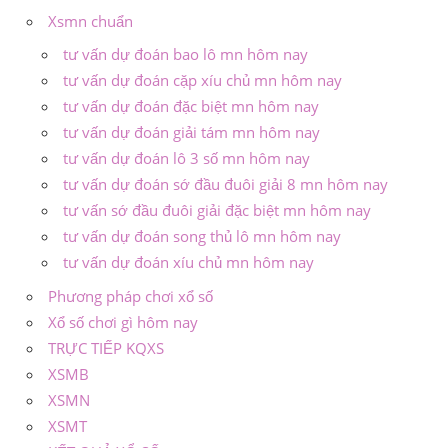
Xsmn chuẩn
tư vấn dự đoán bao lô mn hôm nay
tư vấn dự đoán cặp xíu chủ mn hôm nay
tư vấn dự đoán đặc biệt mn hôm nay
tư vấn dự đoán giải tám mn hôm nay
tư vấn dự đoán lô 3 số mn hôm nay
tư vấn dự đoán sớ đầu đuôi giải 8 mn hôm nay
tư vấn sớ đầu đuôi giải đặc biệt mn hôm nay
tư vấn dự đoán song thủ lô mn hôm nay
tư vấn dự đoán xíu chủ mn hôm nay
Phương pháp chơi xổ số
Xổ số chơi gì hôm nay
TRỰC TIẾP KQXS
XSMB
XSMN
XSMT