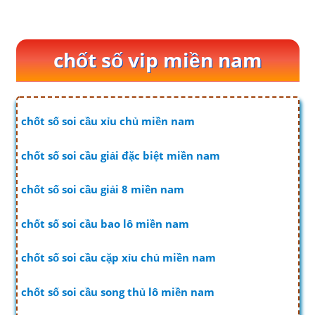
chốt số vip miền nam
chốt số soi cầu xỉu chủ miền nam
chốt số soi cầu giải đặc biệt miền nam
chốt số soi cầu giải 8 miền nam
chốt số soi cầu bao lô miền nam
chốt số soi cầu cặp xỉu chủ miền nam
chốt số soi cầu song thủ lô miền nam