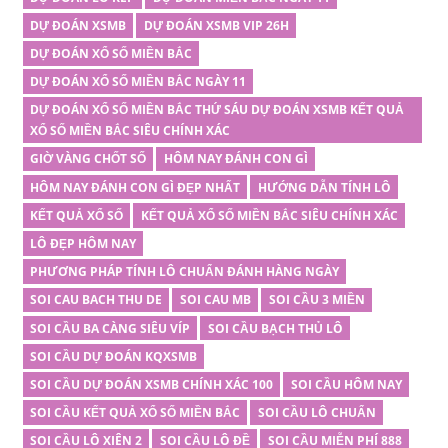
DỰ ĐOÁN XSMB
DỰ ĐOÁN XSMB VIP 26H
DỰ ĐOÁN XỔ SỐ MIỀN BẮC
DỰ ĐOÁN XỔ SỐ MIỀN BẮC NGÀY 11
DỰ ĐOÁN XỔ SỐ MIỀN BẮC THỨ SÁU DỰ ĐOÁN XSMB KẾT QUẢ
XỔ SỐ MIỀN BẮC SIÊU CHÍNH XÁC
GIỜ VÀNG CHỐT SỐ
HÔM NAY ĐÁNH CON GÌ
HÔM NAY ĐÁNH CON GÌ ĐẸP NHẤT
HƯỚNG DẪN TÍNH LÔ
KẾT QUẢ XỔ SỐ
KẾT QUẢ XỔ SỐ MIỀN BẮC SIÊU CHÍNH XÁC
LÔ ĐẸP HÔM NAY
PHƯƠNG PHÁP TÍNH LÔ CHUẨN ĐÁNH HÀNG NGÀY
SOI CAU BACH THU DE
SOI CAU MB
SOI CẦU 3 MIỀN
SOI CẦU BA CÀNG SIÊU VÍP
SOI CẦU BẠCH THỦ LÔ
SOI CẦU DỰ ĐOÁN KQXSMB
SOI CẦU DỰ ĐOÁN XSMB CHÍNH XÁC 100
SOI CẦU HÔM NAY
SOI CẦU KẾT QUẢ XỔ SỐ MIỀN BẮC
SOI CẦU LÔ CHUẨN
SOI CẦU LÔ XIÊN 2
SOI CẦU LÔ ĐỀ
SOI CẦU MIỄN PHÍ 888