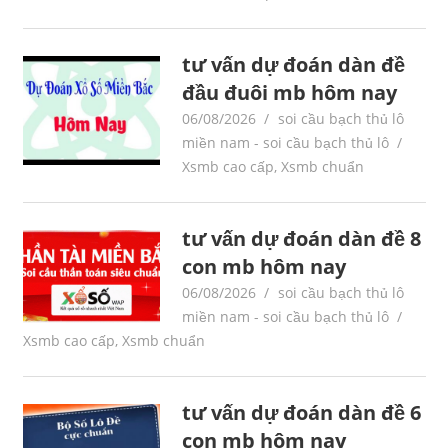
tư vấn dự đoán dàn đề
đầu đuôi mb hôm nay
06/08/2026
soi cầu bạch thủ lô
miền nam - soi cầu bạch thủ lô
Xsmb cao cấp
,
Xsmb chuẩn
tư vấn dự đoán dàn đề 8
con mb hôm nay
06/08/2026
soi cầu bạch thủ lô
miền nam - soi cầu bạch thủ lô
Xsmb cao cấp
,
Xsmb chuẩn
tư vấn dự đoán dàn đề 6
con mb hôm nay