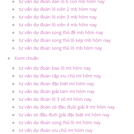
tư vấn dự đoán dàn lô 6 con mb hôm nay
tư vấn dự đoán lô xiên 2 mb hôm nay
tư vấn dự đoán lô xiên 3 mb hôm nay
tư vấn dự đoán lô xiên 4 mb hôm nay
tư vấn dự đoán song thủ đề mb hôm nay
tư vấn dự đoán song thủ lô kép mb hôm nay
tư vấn dự đoán song thủ lô mb hôm nay
Xsmt chuẩn
tư vấn dự đoán bao lô mt hôm nay
tư vấn dự đoán cặp xíu chủ mt hôm nay
tư vấn dự đoán đặc biệt mt hôm nay
tư vấn dự đoán giải tám mt hôm nay
tư vấn dự đoán lô 3 số mt hôm nay
tư vấn dự đoán sớ đầu đuôi giải 8 mt hôm nay
tư vấn sớ đầu đuôi giải đặc biệt mt hôm nay
tư vấn dự đoán song thủ lô mt hôm nay
tư vấn dự đoán xíu chủ mt hôm nay