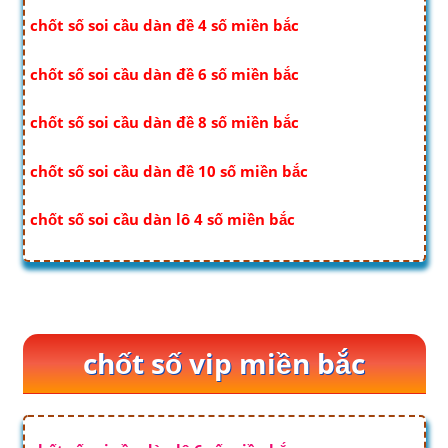
chốt số soi cầu dàn đề 4 số miền bắc
chốt số soi cầu dàn đề 6 số miền bắc
chốt số soi cầu dàn đề 8 số miền bắc
chốt số soi cầu dàn đề 10 số miền bắc
chốt số soi cầu dàn lô 4 số miền bắc
chốt số vip miền bắc