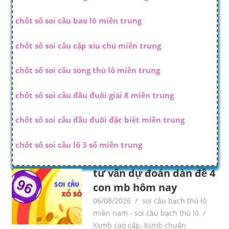
chốt số soi cầu bao lô miền trung
chốt số soi cầu cặp xỉu chủ miền trung
chốt số soi cầu song thủ lô miền trung
chốt số soi cầu đầu đuôi giải 8 miền trung
chốt số soi cầu đầu đuôi đặc biệt miền trung
chốt số soi cầu lô 3 số miền trung
tư vấn dự đoán dàn đề 4
con mb hôm nay
06/08/2026
soi cầu bạch thủ lô
miền nam - soi cầu bạch thủ lô
Xsmb cao cấp
,
Xsmb chuẩn