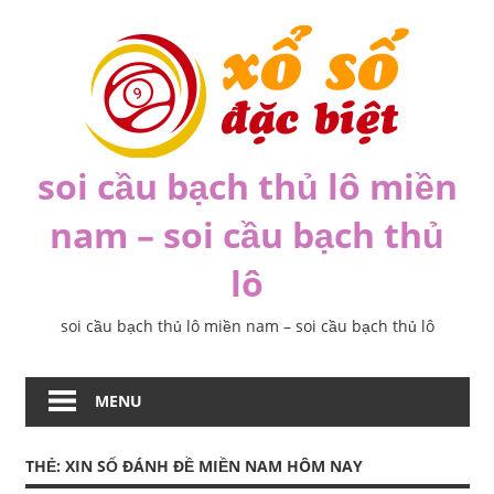
Skip
to
content
soi cầu bạch thủ lô miền
nam – soi cầu bạch thủ
lô
soi cầu bạch thủ lô miền nam – soi cầu bạch thủ lô
MENU
THẺ:
XIN SỐ ĐÁNH ĐỀ MIỀN NAM HÔM NAY