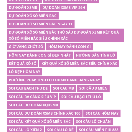
DỰ ĐOÁN XSMB
DỰ ĐOÁN XSMB VIP 26H
DỰ ĐOÁN XỔ SỐ MIỀN BẮC
DỰ ĐOÁN XỔ SỐ MIỀN BẮC NGÀY 11
DỰ ĐOÁN XỔ SỐ MIỀN BẮC THỨ SÁU DỰ ĐOÁN XSMB KẾT QUẢ
XỔ SỐ MIỀN BẮC SIÊU CHÍNH XÁC
GIỜ VÀNG CHỐT SỐ
HÔM NAY ĐÁNH CON GÌ
HÔM NAY ĐÁNH CON GÌ ĐẸP NHẤT
HƯỚNG DẪN TÍNH LÔ
KẾT QUẢ XỔ SỐ
KẾT QUẢ XỔ SỐ MIỀN BẮC SIÊU CHÍNH XÁC
LÔ ĐẸP HÔM NAY
PHƯƠNG PHÁP TÍNH LÔ CHUẨN ĐÁNH HÀNG NGÀY
SOI CAU BACH THU DE
SOI CAU MB
SOI CẦU 3 MIỀN
SOI CẦU BA CÀNG SIÊU VÍP
SOI CẦU BẠCH THỦ LÔ
SOI CẦU DỰ ĐOÁN KQXSMB
SOI CẦU DỰ ĐOÁN XSMB CHÍNH XÁC 100
SOI CẦU HÔM NAY
SOI CẦU KẾT QUẢ XỔ SỐ MIỀN BẮC
SOI CẦU LÔ CHUẨN
SOI CẦU LÔ XIÊN 2
SOI CẦU LÔ ĐỀ
SOI CẦU MIỄN PHÍ 888