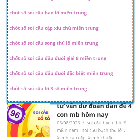
chốt số soi cầu bao lô miền trung
chốt số soi cầu cặp xỉu chủ miền trung
chốt số soi cầu song thủ lô miền trung
chốt số soi cầu đầu đuôi giải 8 miền trung
chốt số soi cầu đầu đuôi đặc biệt miền trung
chốt số soi cầu lô 3 số miền trung
tư vấn dự đoán dàn đề 4
con mb hôm nay
06/08/2026
soi cầu bạch thủ lô
miền nam - soi cầu bạch thủ lô
Xsmb cao cấp
,
Xsmb chuẩn