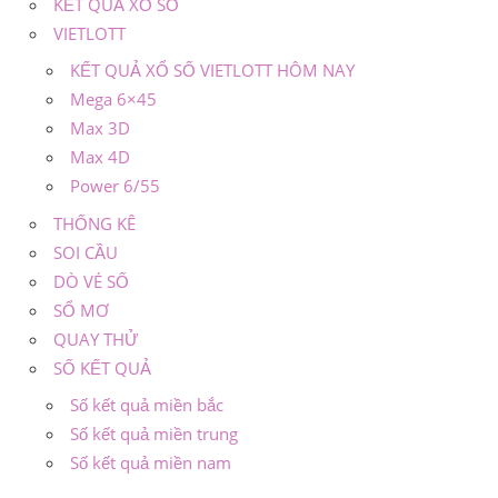
KẾT QUẢ XỔ SỐ
VIETLOTT
KẾT QUẢ XỔ SỐ VIETLOTT HÔM NAY
Mega 6×45
Max 3D
Max 4D
Power 6/55
THỐNG KÊ
SOI CẦU
DÒ VÉ SỐ
SỔ MƠ
QUAY THỬ
SỐ KẾT QUẢ
Số kết quả miền bắc
Số kết quả miền trung
Số kết quả miền nam