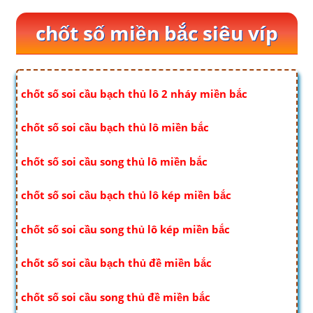
chốt số miền bắc siêu víp
chốt số soi cầu bạch thủ lô 2 nháy miền bắc
chốt số soi cầu bạch thủ lô miền bắc
chốt số soi cầu song thủ lô miền bắc
chốt số soi cầu bạch thủ lô kép miền bắc
chốt số soi cầu song thủ lô kép miền bắc
chốt số soi cầu bạch thủ đề miền bắc
chốt số soi cầu song thủ đề miền bắc