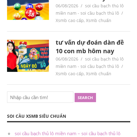
06/08/2026
soi cầu bạch thủ lô
miền nam - soi cầu bạch thủ lô
Xsmb cao cấp
,
Xsmb chuẩn
tư vấn dự đoán dàn đề
10 con mb hôm nay
06/08/2026
soi cầu bạch thủ lô
miền nam - soi cầu bạch thủ lô
Xsmb cao cấp
,
Xsmb chuẩn
SEARCH
SOI CẦU XSMB SIÊU CHUẨN
soi cầu bạch thủ lô miền nam – soi cầu bạch thủ lô