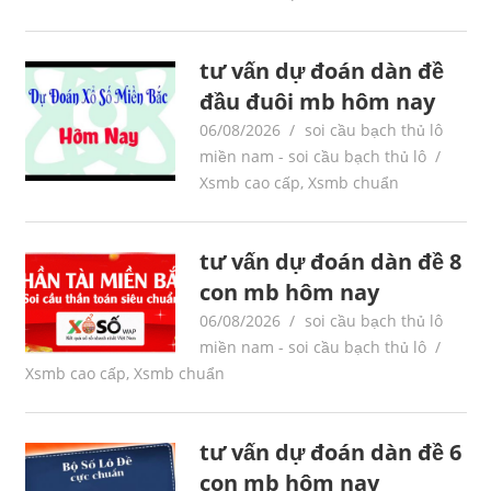
tư vấn dự đoán dàn đề
đầu đuôi mb hôm nay
06/08/2026
soi cầu bạch thủ lô
miền nam - soi cầu bạch thủ lô
Xsmb cao cấp
,
Xsmb chuẩn
tư vấn dự đoán dàn đề 8
con mb hôm nay
06/08/2026
soi cầu bạch thủ lô
miền nam - soi cầu bạch thủ lô
Xsmb cao cấp
,
Xsmb chuẩn
tư vấn dự đoán dàn đề 6
con mb hôm nay