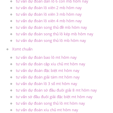
tư vấn dự đoán dàn lô 6 con mb hôm nay
tư vấn dự đoán lô xiên 2 mb hôm nay
tư vấn dự đoán lô xiên 3 mb hôm nay
tư vấn dự đoán lô xiên 4 mb hôm nay
tư vấn dự đoán song thủ đề mb hôm nay
tư vấn dự đoán song thủ lô kép mb hôm nay
tư vấn dự đoán song thủ lô mb hôm nay
Xsmt chuẩn
tư vấn dự đoán bao lô mt hôm nay
tư vấn dự đoán cặp xíu chủ mt hôm nay
tư vấn dự đoán đặc biệt mt hôm nay
tư vấn dự đoán giải tám mt hôm nay
tư vấn dự đoán lô 3 số mt hôm nay
tư vấn dự đoán sớ đầu đuôi giải 8 mt hôm nay
tư vấn sớ đầu đuôi giải đặc biệt mt hôm nay
tư vấn dự đoán song thủ lô mt hôm nay
tư vấn dự đoán xíu chủ mt hôm nay