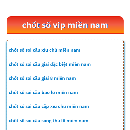
chốt số vip miền nam
chốt số soi cầu xỉu chủ miền nam
chốt số soi cầu giải đặc biệt miền nam
chốt số soi cầu giải 8 miền nam
chốt số soi cầu bao lô miền nam
chốt số soi cầu cặp xỉu chủ miền nam
chốt số soi cầu song thủ lô miền nam