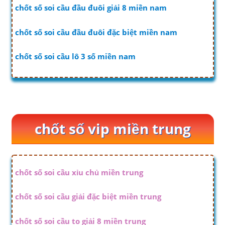
chốt số soi cầu đầu đuôi giải 8 miền nam
chốt số soi cầu đầu đuôi đặc biệt miền nam
chốt số soi cầu lô 3 số miền nam
chốt số vip miền trung
chốt số soi cầu xỉu chủ miền trung
chốt số soi cầu giải đặc biệt miền trung
chốt số soi cầu to giải 8 miền trung