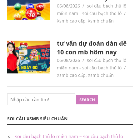
06/08/2026
soi cầu bạch thủ lô
miền nam - soi cầu bạch thủ lô
Xsmb cao cấp
,
Xsmb chuẩn
tư vấn dự đoán dàn đề
10 con mb hôm nay
06/08/2026
soi cầu bạch thủ lô
miền nam - soi cầu bạch thủ lô
Xsmb cao cấp
,
Xsmb chuẩn
SEARCH
SOI CẦU XSMB SIÊU CHUẨN
soi cầu bạch thủ lô miền nam – soi cầu bạch thủ lô