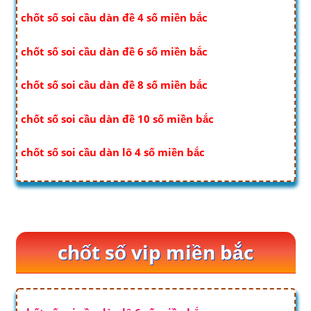
chốt số soi cầu dàn đề 4 số miền bắc
chốt số soi cầu dàn đề 6 số miền bắc
chốt số soi cầu dàn đề 8 số miền bắc
chốt số soi cầu dàn đề 10 số miền bắc
chốt số soi cầu dàn lô 4 số miền bắc
chốt số vip miền bắc