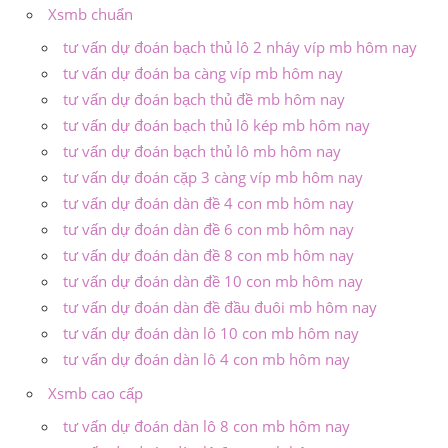
Xsmb chuẩn
tư vấn dự đoán bạch thủ lô 2 nháy víp mb hôm nay
tư vấn dự đoán ba càng víp mb hôm nay
tư vấn dự đoán bạch thủ đề mb hôm nay
tư vấn dự đoán bạch thủ lô kép mb hôm nay
tư vấn dự đoán bạch thủ lô mb hôm nay
tư vấn dự đoán cặp 3 càng víp mb hôm nay
tư vấn dự đoán dàn đề 4 con mb hôm nay
tư vấn dự đoán dàn đề 6 con mb hôm nay
tư vấn dự đoán dàn đề 8 con mb hôm nay
tư vấn dự đoán dàn đề 10 con mb hôm nay
tư vấn dự đoán dàn đề đầu đuôi mb hôm nay
tư vấn dự đoán dàn lô 10 con mb hôm nay
tư vấn dự đoán dàn lô 4 con mb hôm nay
Xsmb cao cấp
tư vấn dự đoán dàn lô 8 con mb hôm nay