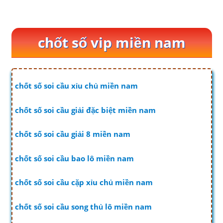
chốt số vip miền nam
chốt số soi cầu xỉu chủ miền nam
chốt số soi cầu giải đặc biệt miền nam
chốt số soi cầu giải 8 miền nam
chốt số soi cầu bao lô miền nam
chốt số soi cầu cặp xỉu chủ miền nam
chốt số soi cầu song thủ lô miền nam