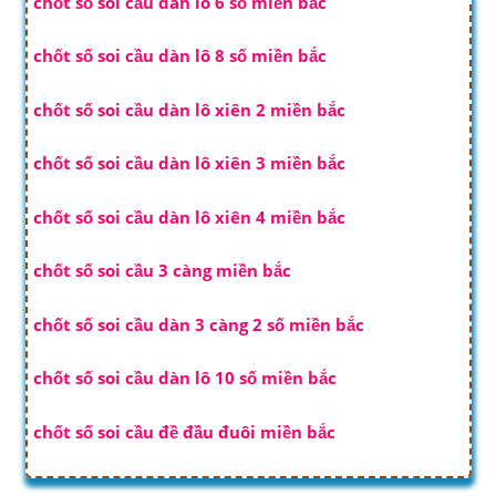
chốt số soi cầu dàn lô 6 số miền bắc
chốt số soi cầu dàn lô 8 số miền bắc
chốt số soi cầu dàn lô xiên 2 miền bắc
chốt số soi cầu dàn lô xiên 3 miền bắc
chốt số soi cầu dàn lô xiên 4 miền bắc
chốt số soi cầu 3 càng miền bắc
chốt số soi cầu dàn 3 càng 2 số miền bắc
chốt số soi cầu dàn lô 10 số miền bắc
chốt số soi cầu đề đầu đuôi miền bắc