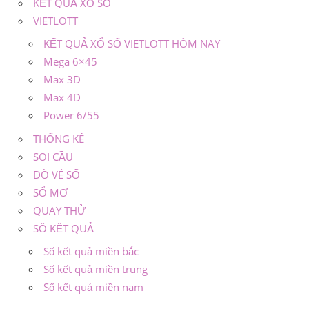
KẾT QUẢ XỔ SỐ
VIETLOTT
KẾT QUẢ XỔ SỐ VIETLOTT HÔM NAY
Mega 6×45
Max 3D
Max 4D
Power 6/55
THỐNG KÊ
SOI CẦU
DÒ VÉ SỐ
SỔ MƠ
QUAY THỬ
SỐ KẾT QUẢ
Số kết quả miền bắc
Số kết quả miền trung
Số kết quả miền nam