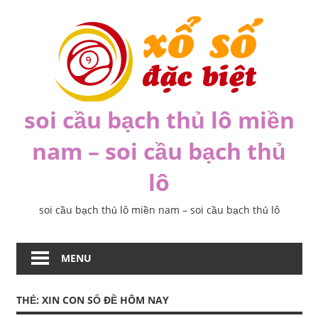
Skip
to
content
soi cầu bạch thủ lô miền
nam – soi cầu bạch thủ
lô
soi cầu bạch thủ lô miền nam – soi cầu bạch thủ lô
MENU
THẺ:
XIN CON SỐ ĐỀ HÔM NAY