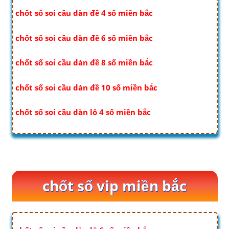
chốt số soi cầu dàn đề 4 số miền bắc
chốt số soi cầu dàn đề 6 số miền bắc
chốt số soi cầu dàn đề 8 số miền bắc
chốt số soi cầu dàn đề 10 số miền bắc
chốt số soi cầu dàn lô 4 số miền bắc
chốt số vip miền bắc