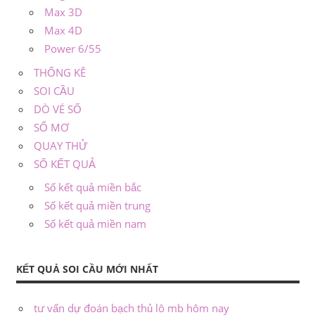
Max 3D
Max 4D
Power 6/55
THỐNG KÊ
SOI CẦU
DÒ VÉ SỐ
SỔ MƠ
QUAY THỬ
SỐ KẾT QUẢ
Số kết quả miền bắc
Số kết quả miền trung
Số kết quả miền nam
KẾT QUẢ SOI CẦU MỚI NHẤT
tư vấn dự đoán bạch thủ lô mb hôm nay