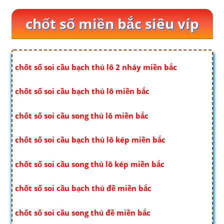
chốt số miền bắc siêu víp
chốt số soi cầu bạch thủ lô 2 nháy miền bắc
chốt số soi cầu bạch thủ lô miền bắc
chốt số soi cầu song thủ lô miền bắc
chốt số soi cầu bạch thủ lô kép miền bắc
chốt số soi cầu song thủ lô kép miền bắc
chốt số soi cầu bạch thủ đề miền bắc
chốt số soi cầu song thủ đề miền bắc