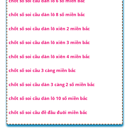
chốt số soi cầu dàn lô 6 số miền bắc
chốt số soi cầu dàn lô 8 số miền bắc
chốt số soi cầu dàn lô xiên 2 miền bắc
chốt số soi cầu dàn lô xiên 3 miền bắc
chốt số soi cầu dàn lô xiên 4 miền bắc
chốt số soi cầu 3 càng miền bắc
chốt số soi cầu dàn 3 càng 2 số miền bắc
chốt số soi cầu dàn lô 10 số miền bắc
chốt số soi cầu đề đầu đuôi miền bắc