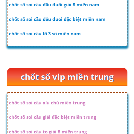
chốt số soi cầu đầu đuôi giải 8 miền nam
chốt số soi cầu đầu đuôi đặc biệt miền nam
chốt số soi cầu lô 3 số miền nam
chốt số vip miền trung
chốt số soi cầu xỉu chủ miền trung
chốt số soi cầu giải đặc biệt miền trung
chốt số soi cầu to giải 8 miền trung