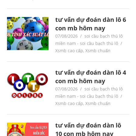
tư vấn dự đoán dàn lô 6
con mb hôm nay
07/08/2026
soi cầu bạch thủ lô
miền nam - soi cầu bạch thủ lô
Xsmb cao cấp
,
Xsmb chuẩn
tư vấn dự đoán dàn lô 4
con mb hôm nay
07/08/2026
soi cầu bạch thủ lô
miền nam - soi cầu bạch thủ lô
Xsmb cao cấp
,
Xsmb chuẩn
tư vấn dự đoán dàn lô
10 con mb hôm nay