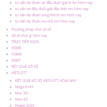
tư vấn dự đoán sớ đầu đuôi giải 8 mn hôm nay
tư vấn sớ đầu đuôi giải đặc biệt mn hôm nay
tư vấn dự đoán song thủ lô mn hôm nay
tư vấn dự đoán xíu chủ mn hôm nay
Phương pháp chơi xổ số
Xổ số chơi gì hôm nay
TRỰC TIẾP KQXS
XSMB
XSMN
XSMT
KẾT QUẢ XỔ SỐ
VIETLOTT
KẾT QUẢ XỔ SỐ VIETLOTT HÔM NAY
Mega 6×45
Max 3D
Max 4D
Power 6/55