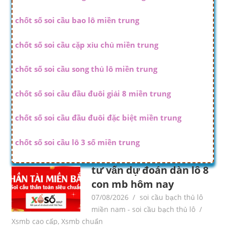
chốt số soi cầu bao lô miền trung
chốt số soi cầu cặp xỉu chủ miền trung
chốt số soi cầu song thủ lô miền trung
chốt số soi cầu đầu đuôi giải 8 miền trung
chốt số soi cầu đầu đuôi đặc biệt miền trung
chốt số soi cầu lô 3 số miền trung
tư vấn dự đoán dàn lô 8
con mb hôm nay
07/08/2026
soi cầu bạch thủ lô
miền nam - soi cầu bạch thủ lô
Xsmb cao cấp
,
Xsmb chuẩn