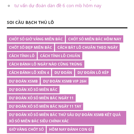
tư vấn dự đoán dàn đề 6 con mb hôm nay
SOI CẦU BẠCH THỦ LÔ
CHỐT SỐ GIỜ VÀNG MIỀN BẮC
CHỐT SỐ MIỀN BẮC HÔM NAY
CHỐT SỐ ĐẸP MIỀN BẮC
CÁCH BẮT LÔ CHUẨN THEO NGÀY
CÁCH TÍNH LÔ
CÁCH TÍNH LÔ CHUẨN
CÁCH ĐÁNH LÔ NGÀY NÀO CŨNG TRÚNG
CÁCH ĐÁNH LÔ XIÊN 4
DỰ ĐOÁN
DỰ ĐOÁN LÔ KÉP
DỰ ĐOÁN XSMB
DỰ ĐOÁN XSMB VIP 26H
DỰ ĐOÁN XỔ SỐ MIỀN BẮC
DỰ ĐOÁN XỔ SỐ MIỀN BẮC NGÀY 11
DỰ ĐOÁN XỔ SỐ MIỀN BẮC NGÀY 11 TAY
DỰ ĐOÁN XỔ SỐ MIỀN BẮC THỨ SÁU DỰ ĐOÁN XSMB KẾT QUẢ
XỔ SỐ MIỀN BẮC SIÊU CHÍNH XÁC
GIỜ VÀNG CHỐT SỐ
HÔM NAY ĐÁNH CON GÌ