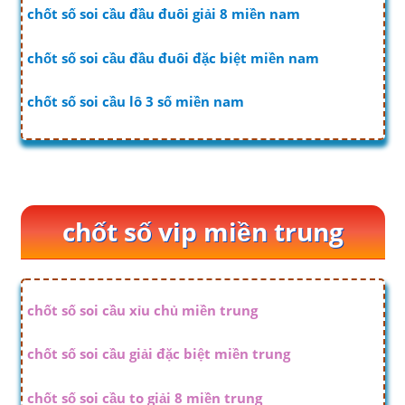
chốt số soi cầu đầu đuôi giải 8 miền nam
chốt số soi cầu đầu đuôi đặc biệt miền nam
chốt số soi cầu lô 3 số miền nam
chốt số vip miền trung
chốt số soi cầu xỉu chủ miền trung
chốt số soi cầu giải đặc biệt miền trung
chốt số soi cầu to giải 8 miền trung