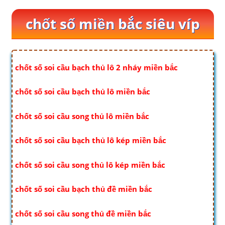
chốt số miền bắc siêu víp
chốt số soi cầu bạch thủ lô 2 nháy miền bắc
chốt số soi cầu bạch thủ lô miền bắc
chốt số soi cầu song thủ lô miền bắc
chốt số soi cầu bạch thủ lô kép miền bắc
chốt số soi cầu song thủ lô kép miền bắc
chốt số soi cầu bạch thủ đề miền bắc
chốt số soi cầu song thủ đề miền bắc