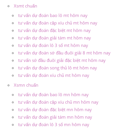
Xsmt chuẩn
tư vấn dự đoán bao lô mt hôm nay
tư vấn dự đoán cặp xíu chủ mt hôm nay
tư vấn dự đoán đặc biệt mt hôm nay
tư vấn dự đoán giải tám mt hôm nay
tư vấn dự đoán lô 3 số mt hôm nay
tư vấn dự đoán sớ đầu đuôi giải 8 mt hôm nay
tư vấn sớ đầu đuôi giải đặc biệt mt hôm nay
tư vấn dự đoán song thủ lô mt hôm nay
tư vấn dự đoán xíu chủ mt hôm nay
Xsmn chuẩn
tư vấn dự đoán bao lô mn hôm nay
tư vấn dự đoán cặp xíu chủ mn hôm nay
tư vấn dự đoán đặc biệt mn hôm nay
tư vấn dự đoán giải tám mn hôm nay
tư vấn dự đoán lô 3 số mn hôm nay