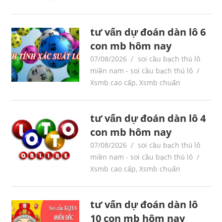
tư vấn dự đoán dàn lô 6
con mb hôm nay
07/08/2026
soi cầu bạch thủ lô
miền nam - soi cầu bạch thủ lô
Xsmb cao cấp
,
Xsmb chuẩn
tư vấn dự đoán dàn lô 4
con mb hôm nay
07/08/2026
soi cầu bạch thủ lô
miền nam - soi cầu bạch thủ lô
Xsmb cao cấp
,
Xsmb chuẩn
tư vấn dự đoán dàn lô
10 con mb hôm nay