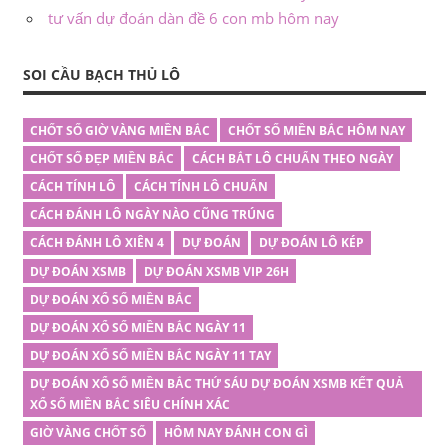
tư vấn dự đoán dàn đề 6 con mb hôm nay
SOI CẦU BẠCH THỦ LÔ
CHỐT SỐ GIỜ VÀNG MIỀN BẮC
CHỐT SỐ MIỀN BẮC HÔM NAY
CHỐT SỐ ĐẸP MIỀN BẮC
CÁCH BẮT LÔ CHUẨN THEO NGÀY
CÁCH TÍNH LÔ
CÁCH TÍNH LÔ CHUẨN
CÁCH ĐÁNH LÔ NGÀY NÀO CŨNG TRÚNG
CÁCH ĐÁNH LÔ XIÊN 4
DỰ ĐOÁN
DỰ ĐOÁN LÔ KÉP
DỰ ĐOÁN XSMB
DỰ ĐOÁN XSMB VIP 26H
DỰ ĐOÁN XỔ SỐ MIỀN BẮC
DỰ ĐOÁN XỔ SỐ MIỀN BẮC NGÀY 11
DỰ ĐOÁN XỔ SỐ MIỀN BẮC NGÀY 11 TAY
DỰ ĐOÁN XỔ SỐ MIỀN BẮC THỨ SÁU DỰ ĐOÁN XSMB KẾT QUẢ
XỔ SỐ MIỀN BẮC SIÊU CHÍNH XÁC
GIỜ VÀNG CHỐT SỐ
HÔM NAY ĐÁNH CON GÌ