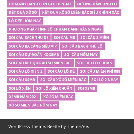
HÔM NAY ĐÁNH CON GÌ ĐẸP NHẤT
HƯỚNG DẪN TÍNH LÔ
KẾT QUẢ XỔ SỐ
KẾT QUẢ XỔ SỐ MIỀN BẮC SIÊU CHÍNH XÁC
LÔ ĐẸP HÔM NAY
PHƯƠNG PHÁP TÍNH LÔ CHUẨN ĐÁNH HÀNG NGÀY
SOI CAU BACH THU DE
SOI CAU MB
SOI CẦU 3 MIỀN
SOI CẦU BA CÀNG SIÊU VÍP
SOI CẦU BẠCH THỦ LÔ
SOI CẦU DỰ ĐOÁN KQXSMB
SOI CẦU HÔM NAY
SOI CẦU KẾT QUẢ XỔ SỐ MIỀN BẮC
SOI CẦU LÔ CHUẨN
SOI CẦU LÔ XIÊN 2
SOI CẦU LÔ ĐỀ
SOI CẦU MIỄN PHÍ 888
SOI CẦU XSMB
SOI CẦU XỔ SỐ MIỀN BẮC
SOI LÔ 2 NHÁY
SOI LÔ XIÊN
SOI LÔ XIÊN CHUẨN
SOI XSMB
XSMB NĂM 2021
XỔ SỐ MIỀN BẮC
XỔ SỐ MIỀN BẮC HÔM NAY
WordPress Theme: Beetle by ThemeZee.