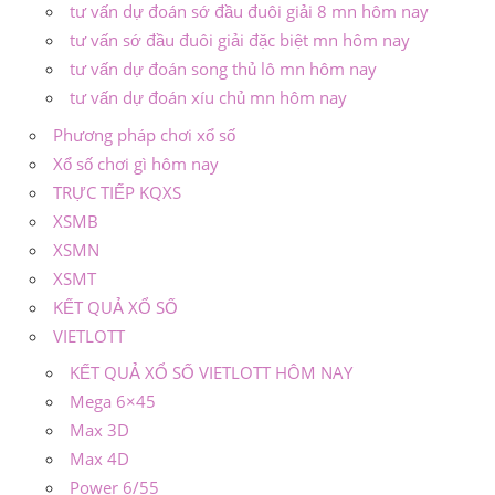
tư vấn dự đoán sớ đầu đuôi giải 8 mn hôm nay
tư vấn sớ đầu đuôi giải đặc biệt mn hôm nay
tư vấn dự đoán song thủ lô mn hôm nay
tư vấn dự đoán xíu chủ mn hôm nay
Phương pháp chơi xổ số
Xổ số chơi gì hôm nay
TRỰC TIẾP KQXS
XSMB
XSMN
XSMT
KẾT QUẢ XỔ SỐ
VIETLOTT
KẾT QUẢ XỔ SỐ VIETLOTT HÔM NAY
Mega 6×45
Max 3D
Max 4D
Power 6/55