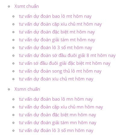
Xsmt chuẩn
tư vấn dự đoán bao lô mt hôm nay
tư vấn dự đoán cặp xíu chủ mt hôm nay
tư vấn dự đoán đặc biệt mt hôm nay
tư vấn dự đoán giải tám mt hôm nay
tư vấn dự đoán lô 3 số mt hôm nay
tư vấn dự đoán sớ đầu đuôi giải 8 mt hôm nay
tư vấn sớ đầu đuôi giải đặc biệt mt hôm nay
tư vấn dự đoán song thủ lô mt hôm nay
tư vấn dự đoán xíu chủ mt hôm nay
Xsmn chuẩn
tư vấn dự đoán bao lô mn hôm nay
tư vấn dự đoán cặp xíu chủ mn hôm nay
tư vấn dự đoán đặc biệt mn hôm nay
tư vấn dự đoán giải tám mn hôm nay
tư vấn dự đoán lô 3 số mn hôm nay