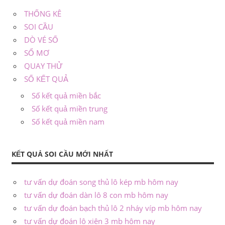
THỐNG KÊ
SOI CẦU
DÒ VÉ SỐ
SỔ MƠ
QUAY THỬ
SỐ KẾT QUẢ
Số kết quả miền bắc
Số kết quả miền trung
Số kết quả miền nam
KẾT QUẢ SOI CẦU MỚI NHẤT
tư vấn dự đoán song thủ lô kép mb hôm nay
tư vấn dự đoán dàn lô 8 con mb hôm nay
tư vấn dự đoán bạch thủ lô 2 nháy víp mb hôm nay
tư vấn dự đoán lô xiên 3 mb hôm nay