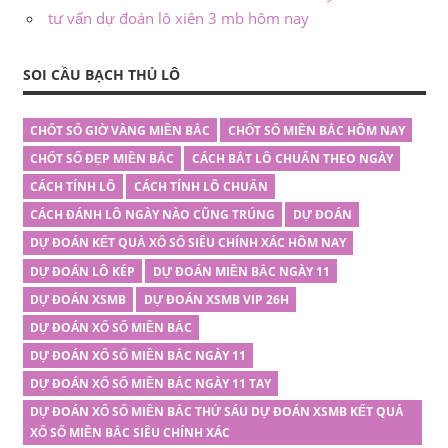
tư vấn dự đoán lô xiên 3 mb hôm nay
SOI CẦU BẠCH THỦ LÔ
CHỐT SỐ GIỜ VÀNG MIỀN BẮC
CHỐT SỐ MIỀN BẮC HÔM NAY
CHỐT SỐ ĐẸP MIỀN BẮC
CÁCH BẮT LÔ CHUẨN THEO NGÀY
CÁCH TÍNH LÔ
CÁCH TÍNH LÔ CHUẨN
CÁCH ĐÁNH LÔ NGÀY NÀO CŨNG TRÚNG
DỰ ĐOÁN
DỰ ĐOÁN KẾT QUẢ XỔ SỐ SIÊU CHÍNH XÁC HÔM NAY
DỰ ĐOÁN LÔ KÉP
DỰ ĐOÁN MIỀN BẮC NGÀY 11
DỰ ĐOÁN XSMB
DỰ ĐOÁN XSMB VIP 26H
DỰ ĐOÁN XỔ SỐ MIỀN BẮC
DỰ ĐOÁN XỔ SỐ MIỀN BẮC NGÀY 11
DỰ ĐOÁN XỔ SỐ MIỀN BẮC NGÀY 11 TAY
DỰ ĐOÁN XỔ SỐ MIỀN BẮC THỨ SÁU DỰ ĐOÁN XSMB KẾT QUẢ
XỔ SỐ MIỀN BẮC SIÊU CHÍNH XÁC