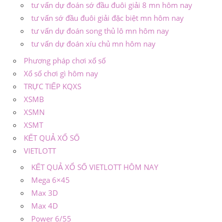
tư vấn dự đoán sớ đầu đuôi giải 8 mn hôm nay
tư vấn sớ đầu đuôi giải đặc biệt mn hôm nay
tư vấn dự đoán song thủ lô mn hôm nay
tư vấn dự đoán xíu chủ mn hôm nay
Phương pháp chơi xổ số
Xổ số chơi gì hôm nay
TRỰC TIẾP KQXS
XSMB
XSMN
XSMT
KẾT QUẢ XỔ SỐ
VIETLOTT
KẾT QUẢ XỔ SỐ VIETLOTT HÔM NAY
Mega 6×45
Max 3D
Max 4D
Power 6/55