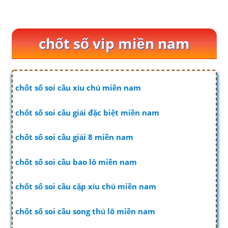
chốt số vip miền nam
chốt số soi cầu xỉu chủ miền nam
chốt số soi cầu giải đặc biệt miền nam
chốt số soi cầu giải 8 miền nam
chốt số soi cầu bao lô miền nam
chốt số soi cầu cặp xỉu chủ miền nam
chốt số soi cầu song thủ lô miền nam