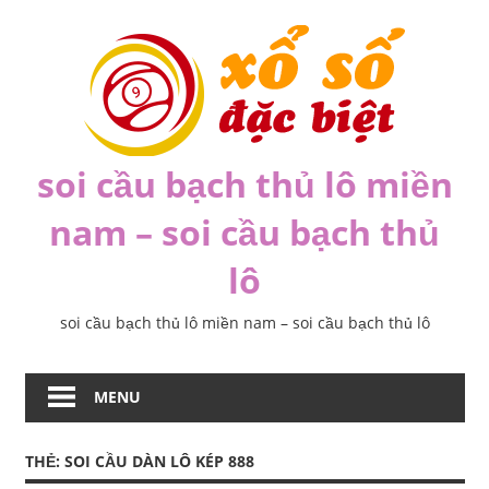
Skip
to
content
soi cầu bạch thủ lô miền
nam – soi cầu bạch thủ
lô
soi cầu bạch thủ lô miền nam – soi cầu bạch thủ lô
MENU
THẺ:
SOI CẦU DÀN LÔ KÉP 888