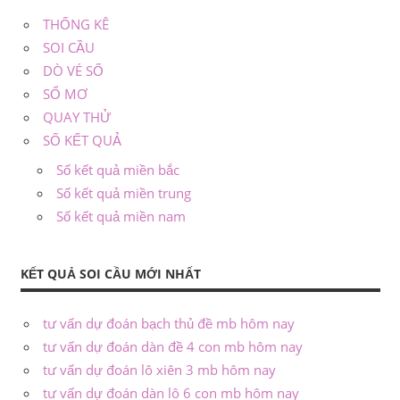
THỐNG KÊ
SOI CẦU
DÒ VÉ SỐ
SỔ MƠ
QUAY THỬ
SỐ KẾT QUẢ
Số kết quả miền bắc
Số kết quả miền trung
Số kết quả miền nam
KẾT QUẢ SOI CẦU MỚI NHẤT
tư vấn dự đoán bạch thủ đề mb hôm nay
tư vấn dự đoán dàn đề 4 con mb hôm nay
tư vấn dự đoán lô xiên 3 mb hôm nay
tư vấn dự đoán dàn lô 6 con mb hôm nay