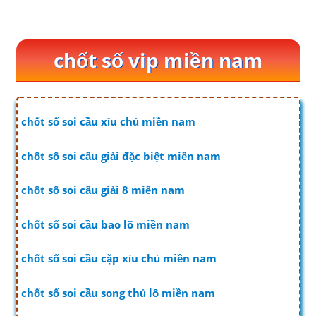
chốt số vip miền nam
chốt số soi cầu xỉu chủ miền nam
chốt số soi cầu giải đặc biệt miền nam
chốt số soi cầu giải 8 miền nam
chốt số soi cầu bao lô miền nam
chốt số soi cầu cặp xỉu chủ miền nam
chốt số soi cầu song thủ lô miền nam