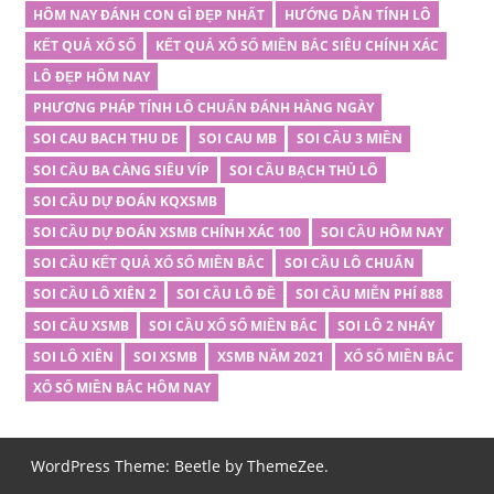
HÔM NAY ĐÁNH CON GÌ ĐẸP NHẤT
HƯỚNG DẪN TÍNH LÔ
KẾT QUẢ XỔ SỐ
KẾT QUẢ XỔ SỐ MIỀN BẮC SIÊU CHÍNH XÁC
LÔ ĐẸP HÔM NAY
PHƯƠNG PHÁP TÍNH LÔ CHUẨN ĐÁNH HÀNG NGÀY
SOI CAU BACH THU DE
SOI CAU MB
SOI CẦU 3 MIỀN
SOI CẦU BA CÀNG SIÊU VÍP
SOI CẦU BẠCH THỦ LÔ
SOI CẦU DỰ ĐOÁN KQXSMB
SOI CẦU DỰ ĐOÁN XSMB CHÍNH XÁC 100
SOI CẦU HÔM NAY
SOI CẦU KẾT QUẢ XỔ SỐ MIỀN BẮC
SOI CẦU LÔ CHUẨN
SOI CẦU LÔ XIÊN 2
SOI CẦU LÔ ĐỀ
SOI CẦU MIỄN PHÍ 888
SOI CẦU XSMB
SOI CẦU XỔ SỐ MIỀN BẮC
SOI LÔ 2 NHÁY
SOI LÔ XIÊN
SOI XSMB
XSMB NĂM 2021
XỔ SỐ MIỀN BẮC
XỔ SỐ MIỀN BẮC HÔM NAY
WordPress Theme: Beetle by ThemeZee.