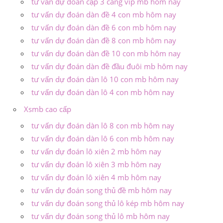
tư vấn dự đoán cặp 3 càng víp mb hôm nay
tư vấn dự đoán dàn đề 4 con mb hôm nay
tư vấn dự đoán dàn đề 6 con mb hôm nay
tư vấn dự đoán dàn đề 8 con mb hôm nay
tư vấn dự đoán dàn đề 10 con mb hôm nay
tư vấn dự đoán dàn đề đầu đuôi mb hôm nay
tư vấn dự đoán dàn lô 10 con mb hôm nay
tư vấn dự đoán dàn lô 4 con mb hôm nay
Xsmb cao cấp
tư vấn dự đoán dàn lô 8 con mb hôm nay
tư vấn dự đoán dàn lô 6 con mb hôm nay
tư vấn dự đoán lô xiên 2 mb hôm nay
tư vấn dự đoán lô xiên 3 mb hôm nay
tư vấn dự đoán lô xiên 4 mb hôm nay
tư vấn dự đoán song thủ đề mb hôm nay
tư vấn dự đoán song thủ lô kép mb hôm nay
tư vấn dự đoán song thủ lô mb hôm nay