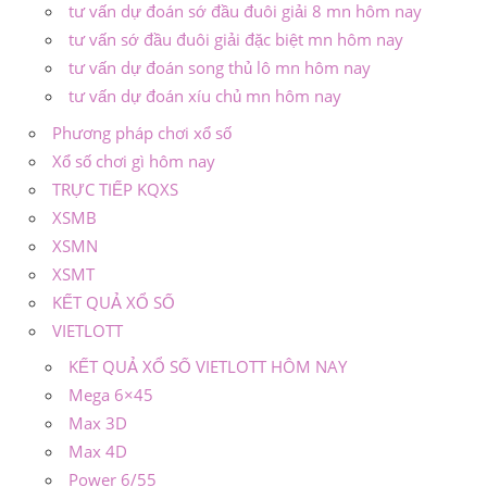
tư vấn dự đoán sớ đầu đuôi giải 8 mn hôm nay
tư vấn sớ đầu đuôi giải đặc biệt mn hôm nay
tư vấn dự đoán song thủ lô mn hôm nay
tư vấn dự đoán xíu chủ mn hôm nay
Phương pháp chơi xổ số
Xổ số chơi gì hôm nay
TRỰC TIẾP KQXS
XSMB
XSMN
XSMT
KẾT QUẢ XỔ SỐ
VIETLOTT
KẾT QUẢ XỔ SỐ VIETLOTT HÔM NAY
Mega 6×45
Max 3D
Max 4D
Power 6/55