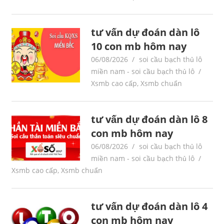
tư vấn dự đoán dàn lô
10 con mb hôm nay
06/08/2026
soi cầu bạch thủ lô
miền nam - soi cầu bạch thủ lô
Xsmb cao cấp
,
Xsmb chuẩn
tư vấn dự đoán dàn lô 8
con mb hôm nay
06/08/2026
soi cầu bạch thủ lô
miền nam - soi cầu bạch thủ lô
Xsmb cao cấp
,
Xsmb chuẩn
tư vấn dự đoán dàn lô 4
con mb hôm nay