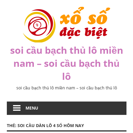
Skip
to
content
soi cầu bạch thủ lô miền
nam – soi cầu bạch thủ
lô
soi cầu bạch thủ lô miền nam – soi cầu bạch thủ lô
MENU
THẺ:
SOI CẦU DÀN LÔ 4 SỐ HÔM NAY