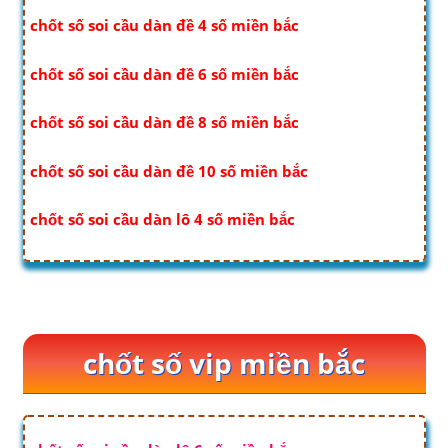
chốt số soi cầu dàn đề 4 số miền bắc
chốt số soi cầu dàn đề 6 số miền bắc
chốt số soi cầu dàn đề 8 số miền bắc
chốt số soi cầu dàn đề 10 số miền bắc
chốt số soi cầu dàn lô 4 số miền bắc
chốt số vip miền bắc