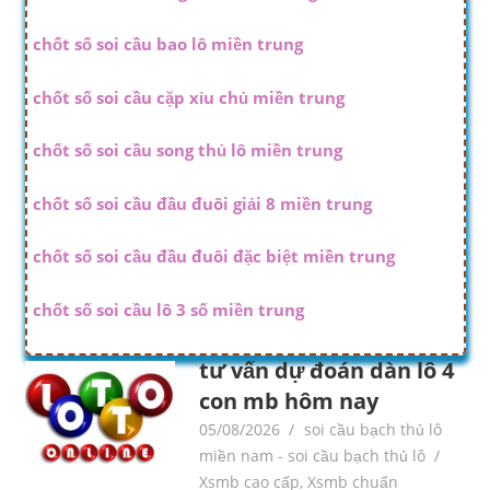
chốt số soi cầu bao lô miền trung
chốt số soi cầu cặp xỉu chủ miền trung
chốt số soi cầu song thủ lô miền trung
chốt số soi cầu đầu đuôi giải 8 miền trung
chốt số soi cầu đầu đuôi đặc biệt miền trung
chốt số soi cầu lô 3 số miền trung
tư vấn dự đoán dàn lô 4
con mb hôm nay
05/08/2026
soi cầu bạch thủ lô
miền nam - soi cầu bạch thủ lô
Xsmb cao cấp
,
Xsmb chuẩn