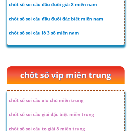
chốt số soi cầu đầu đuôi giải 8 miền nam
chốt số soi cầu đầu đuôi đặc biệt miền nam
chốt số soi cầu lô 3 số miền nam
chốt số vip miền trung
chốt số soi cầu xỉu chủ miền trung
chốt số soi cầu giải đặc biệt miền trung
chốt số soi cầu to giải 8 miền trung