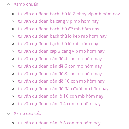
Xsmb chuẩn
tư vấn dự đoán bạch thủ lô 2 nháy víp mb hôm nay
tư vấn dự đoán ba càng víp mb hôm nay
tư vấn dự đoán bạch thủ đề mb hôm nay
tư vấn dự đoán bạch thủ lô kép mb hôm nay
tư vấn dự đoán bạch thủ lô mb hôm nay
tư vấn dự đoán cặp 3 càng víp mb hôm nay
tư vấn dự đoán dàn đề 4 con mb hôm nay
tư vấn dự đoán dàn đề 6 con mb hôm nay
tư vấn dự đoán dàn đề 8 con mb hôm nay
tư vấn dự đoán dàn đề 10 con mb hôm nay
tư vấn dự đoán dàn đề đầu đuôi mb hôm nay
tư vấn dự đoán dàn lô 10 con mb hôm nay
tư vấn dự đoán dàn lô 4 con mb hôm nay
Xsmb cao cấp
tư vấn dự đoán dàn lô 8 con mb hôm nay