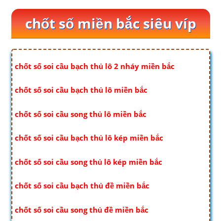
chốt số miền bắc siêu víp
chốt số soi cầu bạch thủ lô 2 nháy miền bắc
chốt số soi cầu bạch thủ lô miền bắc
chốt số soi cầu song thủ lô miền bắc
chốt số soi cầu bạch thủ lô kép miền bắc
chốt số soi cầu song thủ lô kép miền bắc
chốt số soi cầu bạch thủ đề miền bắc
chốt số soi cầu song thủ đề miền bắc