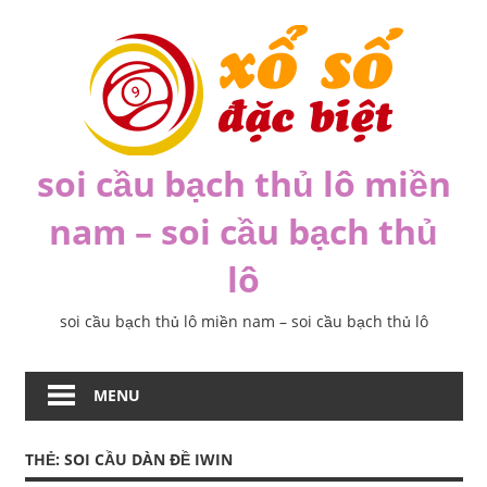
Skip
to
content
soi cầu bạch thủ lô miền
nam – soi cầu bạch thủ
lô
soi cầu bạch thủ lô miền nam – soi cầu bạch thủ lô
MENU
THẺ:
SOI CẦU DÀN ĐỀ IWIN