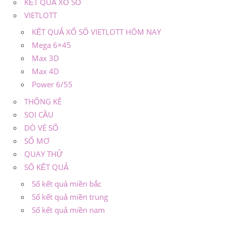
KẾT QUẢ XỔ SỐ
VIETLOTT
KẾT QUẢ XỔ SỐ VIETLOTT HÔM NAY
Mega 6×45
Max 3D
Max 4D
Power 6/55
THỐNG KÊ
SOI CẦU
DÒ VÉ SỐ
SỔ MƠ
QUAY THỬ
SỐ KẾT QUẢ
Số kết quả miền bắc
Số kết quả miền trung
Số kết quả miền nam