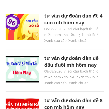
tư vấn dự đoán dàn đề 4
con mb hôm nay
08/08/2026
soi cầu bạch thủ lô
miền nam - soi cầu bạch thủ lô
Xsmb cao cấp
,
Xsmb chuẩn
tư vấn dự đoán dàn đề
đầu đuôi mb hôm nay
08/08/2026
soi cầu bạch thủ lô
miền nam - soi cầu bạch thủ lô
Xsmb cao cấp
,
Xsmb chuẩn
tư vấn dự đoán dàn đề 8
con mb hôm nay