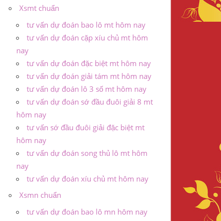
Xsmt chuẩn
tư vấn dự đoán bao lô mt hôm nay
tư vấn dự đoán cặp xíu chủ mt hôm
nay
tư vấn dự đoán đặc biệt mt hôm nay
tư vấn dự đoán giải tám mt hôm nay
tư vấn dự đoán lô 3 số mt hôm nay
tư vấn dự đoán sớ đầu đuôi giải 8 mt
hôm nay
tư vấn sớ đầu đuôi giải đặc biệt mt
hôm nay
tư vấn dự đoán song thủ lô mt hôm
nay
tư vấn dự đoán xíu chủ mt hôm nay
Xsmn chuẩn
tư vấn dự đoán bao lô mn hôm nay