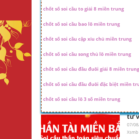
chốt số soi cầu to giải 8 miền trung
chốt số soi cầu bao lô miền trung
chốt số soi cầu cặp xỉu chủ miền trung
chốt số soi cầu song thủ lô miền trung
chốt số soi cầu đầu đuôi giải 8 miền trun
chốt số soi cầu đầu đuôi đặc biệt miền tr
chốt số soi cầu lô 3 số miền trung
tư 
07/08
Xsmb 