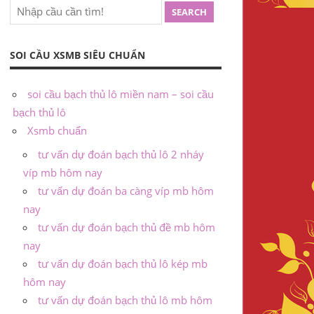
SEARCH
SOI CẦU XSMB SIÊU CHUẨN
soi cầu bạch thủ lô miền nam – soi cầu
bạch thủ lô
Xsmb chuẩn
tư vấn dự đoán bạch thủ lô 2 nháy
víp mb hôm nay
tư vấn dự đoán ba càng víp mb hôm
nay
tư vấn dự đoán bạch thủ đề mb hôm
nay
tư vấn dự đoán bạch thủ lô kép mb
hôm nay
tư vấn dự đoán bạch thủ lô mb hôm