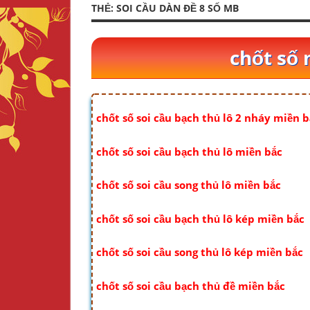
THẺ:
SOI CẦU DÀN ĐỀ 8 SỐ MB
chốt số 
chốt số soi cầu bạch thủ lô 2 nháy miền b
chốt số soi cầu bạch thủ lô miền bắc
chốt số soi cầu song thủ lô miền bắc
chốt số soi cầu bạch thủ lô kép miền bắc
chốt số soi cầu song thủ lô kép miền bắc
chốt số soi cầu bạch thủ đề miền bắc