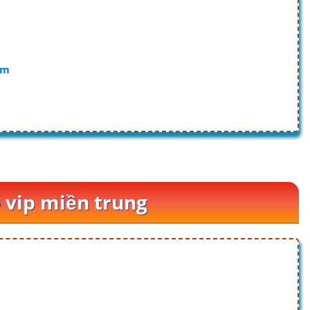
am
ố vip miền trung