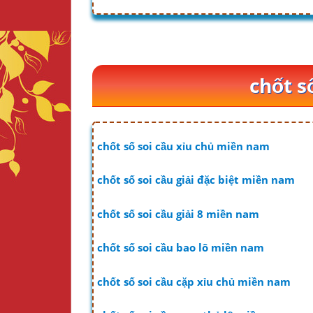
chốt s
chốt số soi cầu xỉu chủ miền nam
chốt số soi cầu giải đặc biệt miền nam
chốt số soi cầu giải 8 miền nam
chốt số soi cầu bao lô miền nam
chốt số soi cầu cặp xỉu chủ miền nam