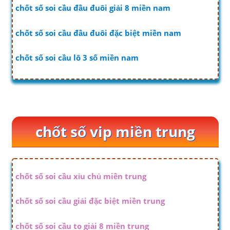
chốt số soi cầu đầu đuôi giải 8 miền nam
chốt số soi cầu đầu đuôi đặc biệt miền nam
chốt số soi cầu lô 3 số miền nam
chốt số vip miền trung
chốt số soi cầu xỉu chủ miền trung
chốt số soi cầu giải đặc biệt miền trung
chốt số soi cầu to giải 8 miền trung