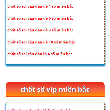
chốt số soi cầu dàn đề 4 số miền bắc
chốt số soi cầu dàn đề 6 số miền bắc
chốt số soi cầu dàn đề 8 số miền bắc
chốt số soi cầu dàn đề 10 số miền bắc
chốt số soi cầu dàn lô 4 số miền bắc
chốt số vip miền bắc