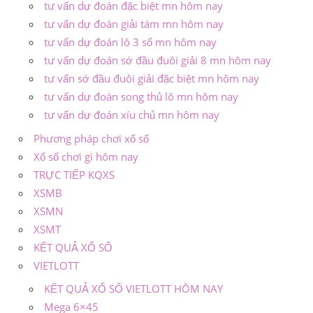
tư vấn dự đoán đặc biệt mn hôm nay
tư vấn dự đoán giải tám mn hôm nay
tư vấn dự đoán lô 3 số mn hôm nay
tư vấn dự đoán sớ đầu đuôi giải 8 mn hôm nay
tư vấn sớ đầu đuôi giải đặc biệt mn hôm nay
tư vấn dự đoán song thủ lô mn hôm nay
tư vấn dự đoán xíu chủ mn hôm nay
Phương pháp chơi xổ số
Xổ số chơi gì hôm nay
TRỰC TIẾP KQXS
XSMB
XSMN
XSMT
KẾT QUẢ XỔ SỐ
VIETLOTT
KẾT QUẢ XỔ SỐ VIETLOTT HÔM NAY
Mega 6×45