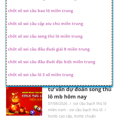
chốt số soi cầu bao lô miền trung
chốt số soi cầu cặp xỉu chủ miền trung
chốt số soi cầu song thủ lô miền trung
chốt số soi cầu đầu đuôi giải 8 miền trung
chốt số soi cầu đầu đuôi đặc biệt miền trung
chốt số soi cầu lô 3 số miền trung
tư vấn dự đoán song thủ
lô mb hôm nay
07/08/2026
soi cầu bạch thủ lô
miền nam - soi cầu bạch thủ lô
Xsmb cao cấp
,
Xsmb chuẩn