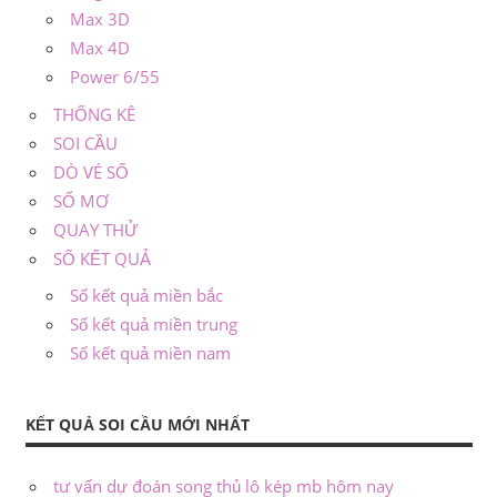
Max 3D
Max 4D
Power 6/55
THỐNG KÊ
SOI CẦU
DÒ VÉ SỐ
SỔ MƠ
QUAY THỬ
SỐ KẾT QUẢ
Số kết quả miền bắc
Số kết quả miền trung
Số kết quả miền nam
KẾT QUẢ SOI CẦU MỚI NHẤT
tư vấn dự đoán song thủ lô kép mb hôm nay