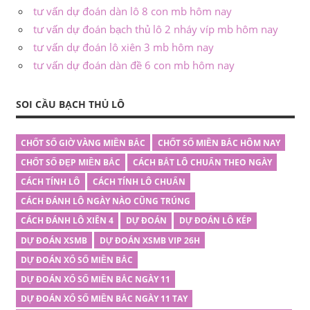
tư vấn dự đoán dàn lô 8 con mb hôm nay
tư vấn dự đoán bạch thủ lô 2 nháy víp mb hôm nay
tư vấn dự đoán lô xiên 3 mb hôm nay
tư vấn dự đoán dàn đề 6 con mb hôm nay
SOI CẦU BẠCH THỦ LÔ
CHỐT SỐ GIỜ VÀNG MIỀN BẮC
CHỐT SỐ MIỀN BẮC HÔM NAY
CHỐT SỐ ĐẸP MIỀN BẮC
CÁCH BẮT LÔ CHUẨN THEO NGÀY
CÁCH TÍNH LÔ
CÁCH TÍNH LÔ CHUẨN
CÁCH ĐÁNH LÔ NGÀY NÀO CŨNG TRÚNG
CÁCH ĐÁNH LÔ XIÊN 4
DỰ ĐOÁN
DỰ ĐOÁN LÔ KÉP
DỰ ĐOÁN XSMB
DỰ ĐOÁN XSMB VIP 26H
DỰ ĐOÁN XỔ SỐ MIỀN BẮC
DỰ ĐOÁN XỔ SỐ MIỀN BẮC NGÀY 11
DỰ ĐOÁN XỔ SỐ MIỀN BẮC NGÀY 11 TAY