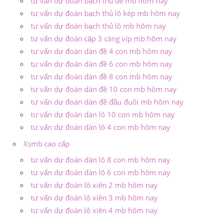
tư vấn dự đoán bạch thủ đề mb hôm nay
tư vấn dự đoán bạch thủ lô kép mb hôm nay
tư vấn dự đoán bạch thủ lô mb hôm nay
tư vấn dự đoán cặp 3 càng víp mb hôm nay
tư vấn dự đoán dàn đề 4 con mb hôm nay
tư vấn dự đoán dàn đề 6 con mb hôm nay
tư vấn dự đoán dàn đề 8 con mb hôm nay
tư vấn dự đoán dàn đề 10 con mb hôm nay
tư vấn dự đoán dàn đề đầu đuôi mb hôm nay
tư vấn dự đoán dàn lô 10 con mb hôm nay
tư vấn dự đoán dàn lô 4 con mb hôm nay
Xsmb cao cấp
tư vấn dự đoán dàn lô 8 con mb hôm nay
tư vấn dự đoán dàn lô 6 con mb hôm nay
tư vấn dự đoán lô xiên 2 mb hôm nay
tư vấn dự đoán lô xiên 3 mb hôm nay
tư vấn dự đoán lô xiên 4 mb hôm nay