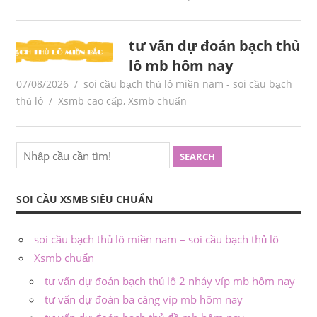
tư vấn dự đoán bạch thủ
lô mb hôm nay
07/08/2026
soi cầu bạch thủ lô miền nam - soi cầu bạch
thủ lô
Xsmb cao cấp
,
Xsmb chuẩn
SEARCH
SOI CẦU XSMB SIÊU CHUẨN
soi cầu bạch thủ lô miền nam – soi cầu bạch thủ lô
Xsmb chuẩn
tư vấn dự đoán bạch thủ lô 2 nháy víp mb hôm nay
tư vấn dự đoán ba càng víp mb hôm nay