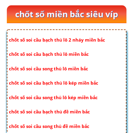
chốt số miền bắc siêu víp
chốt số soi cầu bạch thủ lô 2 nháy miền bắc
chốt số soi cầu bạch thủ lô miền bắc
chốt số soi cầu song thủ lô miền bắc
chốt số soi cầu bạch thủ lô kép miền bắc
chốt số soi cầu song thủ lô kép miền bắc
chốt số soi cầu bạch thủ đề miền bắc
chốt số soi cầu song thủ đề miền bắc