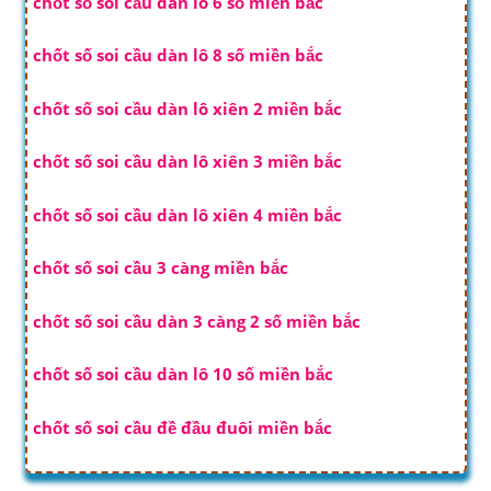
chốt số soi cầu dàn lô 6 số miền bắc
chốt số soi cầu dàn lô 8 số miền bắc
chốt số soi cầu dàn lô xiên 2 miền bắc
chốt số soi cầu dàn lô xiên 3 miền bắc
chốt số soi cầu dàn lô xiên 4 miền bắc
chốt số soi cầu 3 càng miền bắc
chốt số soi cầu dàn 3 càng 2 số miền bắc
chốt số soi cầu dàn lô 10 số miền bắc
chốt số soi cầu đề đầu đuôi miền bắc