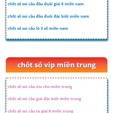
chốt số soi cầu đầu đuôi giải 8 miền nam
chốt số soi cầu đầu đuôi đặc biệt miền nam
chốt số soi cầu lô 3 số miền nam
chốt số vip miền trung
chốt số soi cầu xỉu chủ miền trung
chốt số soi cầu giải đặc biệt miền trung
chốt số soi cầu to giải 8 miền trung