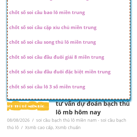
chốt số soi cầu bao lô miền trung
chốt số soi cầu cặp xỉu chủ miền trung
chốt số soi cầu song thủ lô miền trung
chốt số soi cầu đầu đuôi giải 8 miền trung
chốt số soi cầu đầu đuôi đặc biệt miền trung
chốt số soi cầu lô 3 số miền trung
tư vấn dự đoán bạch thủ
lô mb hôm nay
08/08/2026
soi cầu bạch thủ lô miền nam - soi cầu bạch
thủ lô
Xsmb cao cấp
,
Xsmb chuẩn