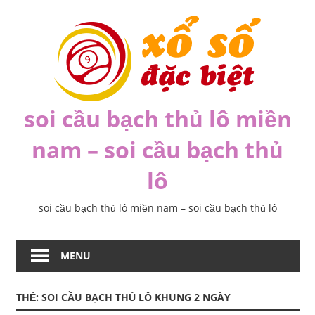
Skip
to
content
soi cầu bạch thủ lô miền
nam – soi cầu bạch thủ
lô
soi cầu bạch thủ lô miền nam – soi cầu bạch thủ lô
MENU
THẺ:
SOI CẦU BẠCH THỦ LÔ KHUNG 2 NGÀY