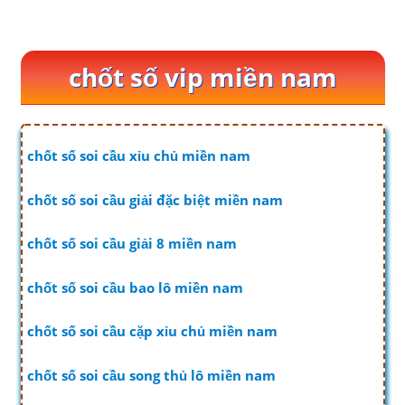
chốt số vip miền nam
chốt số soi cầu xỉu chủ miền nam
chốt số soi cầu giải đặc biệt miền nam
chốt số soi cầu giải 8 miền nam
chốt số soi cầu bao lô miền nam
chốt số soi cầu cặp xỉu chủ miền nam
chốt số soi cầu song thủ lô miền nam