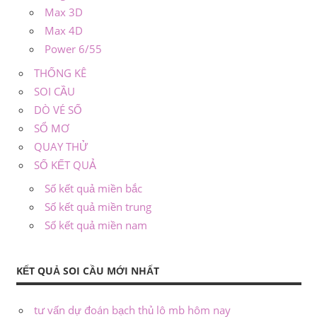
Max 3D
Max 4D
Power 6/55
THỐNG KÊ
SOI CẦU
DÒ VÉ SỐ
SỔ MƠ
QUAY THỬ
SỐ KẾT QUẢ
Số kết quả miền bắc
Số kết quả miền trung
Số kết quả miền nam
KẾT QUẢ SOI CẦU MỚI NHẤT
tư vấn dự đoán bạch thủ lô mb hôm nay