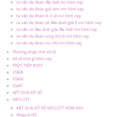
tư vấn dự đoán đặc biệt mn hôm nay
tư vấn dự đoán giải tám mn hôm nay
tư vấn dự đoán lô 3 số mn hôm nay
tư vấn dự đoán sớ đầu đuôi giải 8 mn hôm nay
tư vấn sớ đầu đuôi giải đặc biệt mn hôm nay
tư vấn dự đoán song thủ lô mn hôm nay
tư vấn dự đoán xíu chủ mn hôm nay
Phương pháp chơi xổ số
Xổ số chơi gì hôm nay
TRỰC TIẾP KQXS
XSMB
XSMN
XSMT
KẾT QUẢ XỔ SỐ
VIETLOTT
KẾT QUẢ XỔ SỐ VIETLOTT HÔM NAY
Mega 6×45