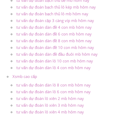
tư vấn dự đoán bạch thủ đề mb hôm nay
tư vấn dự đoán bạch thủ lô kép mb hôm nay
tư vấn dự đoán bạch thủ lô mb hôm nay
tư vấn dự đoán cặp 3 càng víp mb hôm nay
tư vấn dự đoán dàn đề 4 con mb hôm nay
tư vấn dự đoán dàn đề 6 con mb hôm nay
tư vấn dự đoán dàn đề 8 con mb hôm nay
tư vấn dự đoán dàn đề 10 con mb hôm nay
tư vấn dự đoán dàn đề đầu đuôi mb hôm nay
tư vấn dự đoán dàn lô 10 con mb hôm nay
tư vấn dự đoán dàn lô 4 con mb hôm nay
Xsmb cao cấp
tư vấn dự đoán dàn lô 8 con mb hôm nay
tư vấn dự đoán dàn lô 6 con mb hôm nay
tư vấn dự đoán lô xiên 2 mb hôm nay
tư vấn dự đoán lô xiên 3 mb hôm nay
tư vấn dự đoán lô xiên 4 mb hôm nay