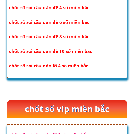
chốt số soi cầu dàn đề 4 số miền bắc
chốt số soi cầu dàn đề 6 số miền bắc
chốt số soi cầu dàn đề 8 số miền bắc
chốt số soi cầu dàn đề 10 số miền bắc
chốt số soi cầu dàn lô 4 số miền bắc
chốt số vip miền bắc