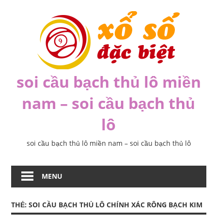
Skip
to
content
soi cầu bạch thủ lô miền
nam – soi cầu bạch thủ
lô
soi cầu bạch thủ lô miền nam – soi cầu bạch thủ lô
MENU
THẺ:
SOI CẦU BẠCH THỦ LÔ CHÍNH XÁC RÔNG BẠCH KIM