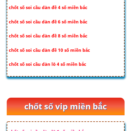
chốt số soi cầu dàn đề 4 số miền bắc
chốt số soi cầu dàn đề 6 số miền bắc
chốt số soi cầu dàn đề 8 số miền bắc
chốt số soi cầu dàn đề 10 số miền bắc
chốt số soi cầu dàn lô 4 số miền bắc
chốt số vip miền bắc