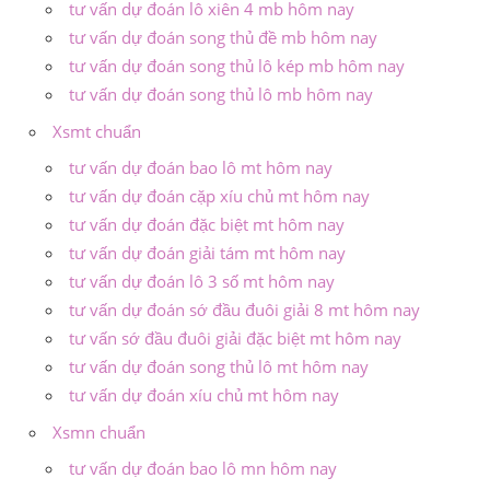
tư vấn dự đoán lô xiên 4 mb hôm nay
tư vấn dự đoán song thủ đề mb hôm nay
tư vấn dự đoán song thủ lô kép mb hôm nay
tư vấn dự đoán song thủ lô mb hôm nay
Xsmt chuẩn
tư vấn dự đoán bao lô mt hôm nay
tư vấn dự đoán cặp xíu chủ mt hôm nay
tư vấn dự đoán đặc biệt mt hôm nay
tư vấn dự đoán giải tám mt hôm nay
tư vấn dự đoán lô 3 số mt hôm nay
tư vấn dự đoán sớ đầu đuôi giải 8 mt hôm nay
tư vấn sớ đầu đuôi giải đặc biệt mt hôm nay
tư vấn dự đoán song thủ lô mt hôm nay
tư vấn dự đoán xíu chủ mt hôm nay
Xsmn chuẩn
tư vấn dự đoán bao lô mn hôm nay