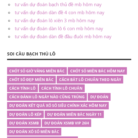
tư vấn dự đoán bạch thủ đề mb hôm nay
tư vấn dự đoán dàn đề 4 con mb hôm nay
tư vấn dự đoán lô xiên 3 mb hôm nay
tư vấn dự đoán dàn lô 6 con mb hôm nay
tư vấn dự đoán dàn đề đầu đuôi mb hôm nay
SOI CẦU BẠCH THỦ LÔ
CHỐT SỐ GIỜ VÀNG MIỀN BẮC
CHỐT SỐ MIỀN BẮC HÔM NAY
CHỐT SỐ ĐẸP MIỀN BẮC
CÁCH BẮT LÔ CHUẨN THEO NGÀY
CÁCH TÍNH LÔ
CÁCH TÍNH LÔ CHUẨN
CÁCH ĐÁNH LÔ NGÀY NÀO CŨNG TRÚNG
DỰ ĐOÁN
DỰ ĐOÁN KẾT QUẢ XỔ SỐ SIÊU CHÍNH XÁC HÔM NAY
DỰ ĐOÁN LÔ KÉP
DỰ ĐOÁN MIỀN BẮC NGÀY 11
DỰ ĐOÁN XSMB
DỰ ĐOÁN XSMB VIP 26H
DỰ ĐOÁN XỔ SỐ MIỀN BẮC