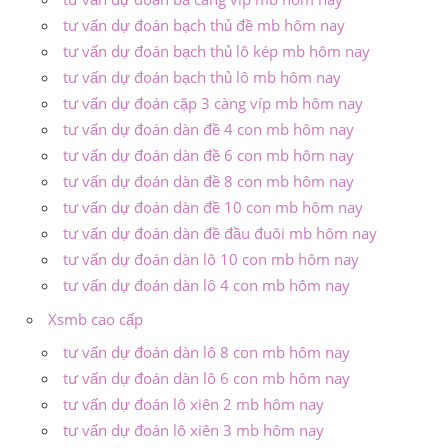
tư vấn dự đoán bạch thủ đề mb hôm nay
tư vấn dự đoán bạch thủ lô kép mb hôm nay
tư vấn dự đoán bạch thủ lô mb hôm nay
tư vấn dự đoán cặp 3 càng víp mb hôm nay
tư vấn dự đoán dàn đề 4 con mb hôm nay
tư vấn dự đoán dàn đề 6 con mb hôm nay
tư vấn dự đoán dàn đề 8 con mb hôm nay
tư vấn dự đoán dàn đề 10 con mb hôm nay
tư vấn dự đoán dàn đề đầu đuôi mb hôm nay
tư vấn dự đoán dàn lô 10 con mb hôm nay
tư vấn dự đoán dàn lô 4 con mb hôm nay
Xsmb cao cấp
tư vấn dự đoán dàn lô 8 con mb hôm nay
tư vấn dự đoán dàn lô 6 con mb hôm nay
tư vấn dự đoán lô xiên 2 mb hôm nay
tư vấn dự đoán lô xiên 3 mb hôm nay