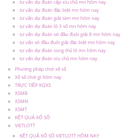
tư vấn dự đoán cặp xíu chủ mn hôm nay
tư vấn dự đoán đặc biệt mn hôm nay
tư vấn dự đoán giải tám mn hôm nay
tư vấn dự đoán lô 3 số mn hôm nay
tư vấn dự đoán sớ đầu đuôi giải 8 mn hôm nay
tư vấn sớ đầu đuôi giải đặc biệt mn hôm nay
tư vấn dự đoán song thủ lô mn hôm nay
tư vấn dự đoán xíu chủ mn hôm nay
Phương pháp chơi xổ số
Xổ số chơi gì hôm nay
TRỰC TIẾP KQXS
XSMB
XSMN
XSMT
KẾT QUẢ XỔ SỐ
VIETLOTT
KẾT QUẢ XỔ SỐ VIETLOTT HÔM NAY