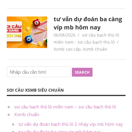
tư vấn dự đoán ba càng
víp mb hôm nay
06/08/2026
soi cầu bạch thủ lô
miền nam - soi cầu bạch thủ lô
Xsmb cao cấp
,
Xsmb chuẩn
SEARCH
SOI CẦU XSMB SIÊU CHUẨN
soi cầu bạch thủ lô miền nam – soi cầu bạch thủ lô
Xsmb chuẩn
tư vấn dự đoán bạch thủ lô 2 nháy víp mb hôm nay
tư vấn dự đoán ba càng víp mb hôm nay