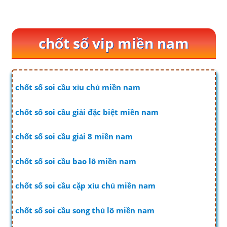
chốt số vip miền nam
chốt số soi cầu xỉu chủ miền nam
chốt số soi cầu giải đặc biệt miền nam
chốt số soi cầu giải 8 miền nam
chốt số soi cầu bao lô miền nam
chốt số soi cầu cặp xỉu chủ miền nam
chốt số soi cầu song thủ lô miền nam