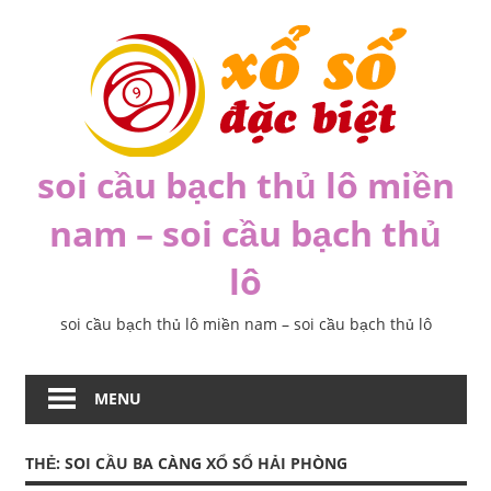
Skip
to
content
soi cầu bạch thủ lô miền
nam – soi cầu bạch thủ
lô
soi cầu bạch thủ lô miền nam – soi cầu bạch thủ lô
MENU
THẺ:
SOI CẦU BA CÀNG XỔ SỐ HẢI PHÒNG