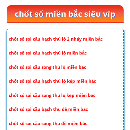
chốt số miền bắc siêu víp
chốt số soi cầu bạch thủ lô 2 nháy miền bắc
chốt số soi cầu bạch thủ lô miền bắc
chốt số soi cầu song thủ lô miền bắc
chốt số soi cầu bạch thủ lô kép miền bắc
chốt số soi cầu song thủ lô kép miền bắc
chốt số soi cầu bạch thủ đề miền bắc
chốt số soi cầu song thủ đề miền bắc