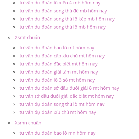
tư vấn dự đoán lô xiên 4 mb hôm nay
tư vấn dự đoán song thủ đề mb hôm nay
tư vấn dự đoán song thủ lô kép mb hôm nay
tư vấn dự đoán song thủ lô mb hôm nay
Xsmt chuẩn
tư vấn dự đoán bao lô mt hôm nay
tư vấn dự đoán cặp xíu chủ mt hôm nay
tư vấn dự đoán đặc biệt mt hôm nay
tư vấn dự đoán giải tám mt hôm nay
tư vấn dự đoán lô 3 số mt hôm nay
tư vấn dự đoán sớ đầu đuôi giải 8 mt hôm nay
tư vấn sớ đầu đuôi giải đặc biệt mt hôm nay
tư vấn dự đoán song thủ lô mt hôm nay
tư vấn dự đoán xíu chủ mt hôm nay
Xsmn chuẩn
tư vấn dự đoán bao lô mn hôm nay