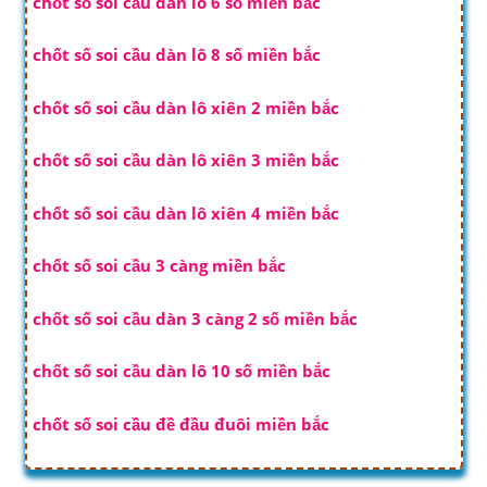
chốt số soi cầu dàn lô 6 số miền bắc
chốt số soi cầu dàn lô 8 số miền bắc
chốt số soi cầu dàn lô xiên 2 miền bắc
chốt số soi cầu dàn lô xiên 3 miền bắc
chốt số soi cầu dàn lô xiên 4 miền bắc
chốt số soi cầu 3 càng miền bắc
chốt số soi cầu dàn 3 càng 2 số miền bắc
chốt số soi cầu dàn lô 10 số miền bắc
chốt số soi cầu đề đầu đuôi miền bắc