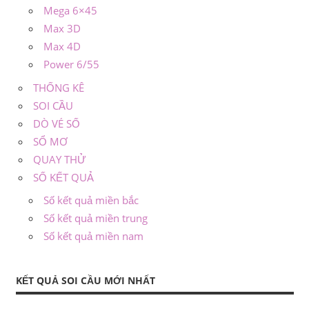
Mega 6×45
Max 3D
Max 4D
Power 6/55
THỐNG KÊ
SOI CẦU
DÒ VÉ SỐ
SỔ MƠ
QUAY THỬ
SỐ KẾT QUẢ
Số kết quả miền bắc
Số kết quả miền trung
Số kết quả miền nam
KẾT QUẢ SOI CẦU MỚI NHẤT