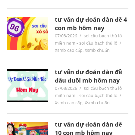
tư vấn dự đoán dàn đề 4
con mb hôm nay
07/08/2026
soi cầu bạch thủ lô
miền nam - soi cầu bạch thủ lô
Xsmb cao cấp
,
Xsmb chuẩn
tư vấn dự đoán dàn đề
đầu đuôi mb hôm nay
07/08/2026
soi cầu bạch thủ lô
miền nam - soi cầu bạch thủ lô
Xsmb cao cấp
,
Xsmb chuẩn
tư vấn dự đoán dàn đề
10 con mb hôm nay