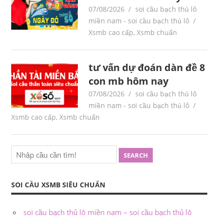
07/08/2026
soi cầu bạch thủ lô
miền nam - soi cầu bạch thủ lô
Xsmb cao cấp
,
Xsmb chuẩn
tư vấn dự đoán dàn đề 8
con mb hôm nay
07/08/2026
soi cầu bạch thủ lô
miền nam - soi cầu bạch thủ lô
Xsmb cao cấp
,
Xsmb chuẩn
SEARCH
SOI CẦU XSMB SIÊU CHUẨN
soi cầu bạch thủ lô miền nam – soi cầu bạch thủ lô