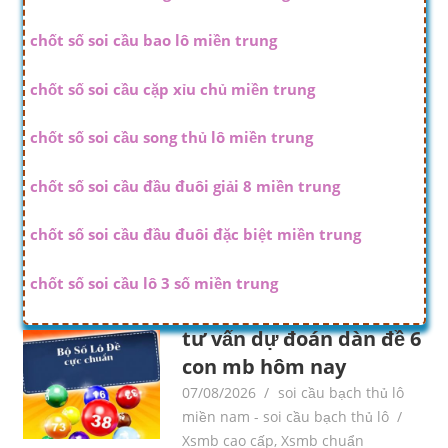
chốt số soi cầu bao lô miền trung
chốt số soi cầu cặp xỉu chủ miền trung
chốt số soi cầu song thủ lô miền trung
chốt số soi cầu đầu đuôi giải 8 miền trung
chốt số soi cầu đầu đuôi đặc biệt miền trung
chốt số soi cầu lô 3 số miền trung
tư vấn dự đoán dàn đề 6
con mb hôm nay
07/08/2026
soi cầu bạch thủ lô
miền nam - soi cầu bạch thủ lô
Xsmb cao cấp
,
Xsmb chuẩn