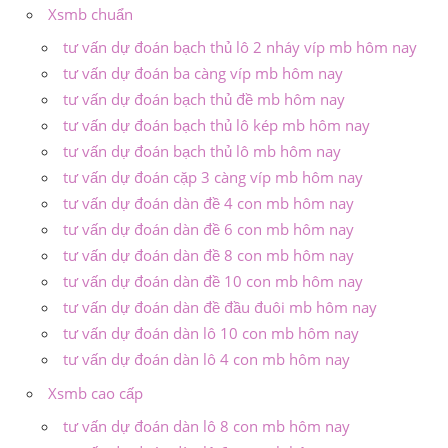
Xsmb chuẩn
tư vấn dự đoán bạch thủ lô 2 nháy víp mb hôm nay
tư vấn dự đoán ba càng víp mb hôm nay
tư vấn dự đoán bạch thủ đề mb hôm nay
tư vấn dự đoán bạch thủ lô kép mb hôm nay
tư vấn dự đoán bạch thủ lô mb hôm nay
tư vấn dự đoán cặp 3 càng víp mb hôm nay
tư vấn dự đoán dàn đề 4 con mb hôm nay
tư vấn dự đoán dàn đề 6 con mb hôm nay
tư vấn dự đoán dàn đề 8 con mb hôm nay
tư vấn dự đoán dàn đề 10 con mb hôm nay
tư vấn dự đoán dàn đề đầu đuôi mb hôm nay
tư vấn dự đoán dàn lô 10 con mb hôm nay
tư vấn dự đoán dàn lô 4 con mb hôm nay
Xsmb cao cấp
tư vấn dự đoán dàn lô 8 con mb hôm nay