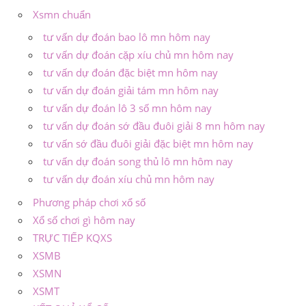
Xsmn chuẩn
tư vấn dự đoán bao lô mn hôm nay
tư vấn dự đoán cặp xíu chủ mn hôm nay
tư vấn dự đoán đặc biệt mn hôm nay
tư vấn dự đoán giải tám mn hôm nay
tư vấn dự đoán lô 3 số mn hôm nay
tư vấn dự đoán sớ đầu đuôi giải 8 mn hôm nay
tư vấn sớ đầu đuôi giải đặc biệt mn hôm nay
tư vấn dự đoán song thủ lô mn hôm nay
tư vấn dự đoán xíu chủ mn hôm nay
Phương pháp chơi xổ số
Xổ số chơi gì hôm nay
TRỰC TIẾP KQXS
XSMB
XSMN
XSMT