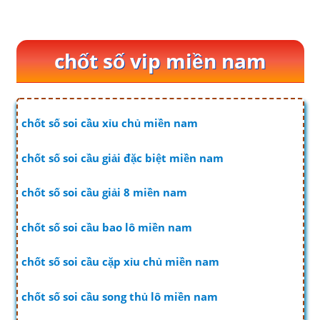
chốt số vip miền nam
chốt số soi cầu xỉu chủ miền nam
chốt số soi cầu giải đặc biệt miền nam
chốt số soi cầu giải 8 miền nam
chốt số soi cầu bao lô miền nam
chốt số soi cầu cặp xỉu chủ miền nam
chốt số soi cầu song thủ lô miền nam