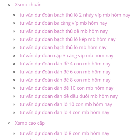
Xsmb chuẩn
tư vấn dự đoán bạch thủ lô 2 nháy víp mb hôm nay
tư vấn dự đoán ba càng víp mb hôm nay
tư vấn dự đoán bạch thủ đề mb hôm nay
tư vấn dự đoán bạch thủ lô kép mb hôm nay
tư vấn dự đoán bạch thủ lô mb hôm nay
tư vấn dự đoán cặp 3 càng víp mb hôm nay
tư vấn dự đoán dàn đề 4 con mb hôm nay
tư vấn dự đoán dàn đề 6 con mb hôm nay
tư vấn dự đoán dàn đề 8 con mb hôm nay
tư vấn dự đoán dàn đề 10 con mb hôm nay
tư vấn dự đoán dàn đề đầu đuôi mb hôm nay
tư vấn dự đoán dàn lô 10 con mb hôm nay
tư vấn dự đoán dàn lô 4 con mb hôm nay
Xsmb cao cấp
tư vấn dự đoán dàn lô 8 con mb hôm nay