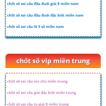
chốt số soi cầu đầu đuôi giải 8 miền nam
chốt số soi cầu đầu đuôi đặc biệt miền nam
chốt số soi cầu lô 3 số miền nam
chốt số vip miền trung
chốt số soi cầu xỉu chủ miền trung
chốt số soi cầu giải đặc biệt miền trung
chốt số soi cầu to giải 8 miền trung