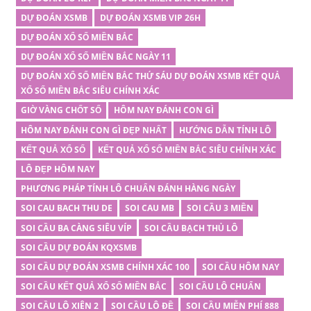
DỰ ĐOÁN XSMB
DỰ ĐOÁN XSMB VIP 26H
DỰ ĐOÁN XỔ SỐ MIỀN BẮC
DỰ ĐOÁN XỔ SỐ MIỀN BẮC NGÀY 11
DỰ ĐOÁN XỔ SỐ MIỀN BẮC THỨ SÁU DỰ ĐOÁN XSMB KẾT QUẢ
XỔ SỐ MIỀN BẮC SIÊU CHÍNH XÁC
GIỜ VÀNG CHỐT SỐ
HÔM NAY ĐÁNH CON GÌ
HÔM NAY ĐÁNH CON GÌ ĐẸP NHẤT
HƯỚNG DẪN TÍNH LÔ
KẾT QUẢ XỔ SỐ
KẾT QUẢ XỔ SỐ MIỀN BẮC SIÊU CHÍNH XÁC
LÔ ĐẸP HÔM NAY
PHƯƠNG PHÁP TÍNH LÔ CHUẨN ĐÁNH HÀNG NGÀY
SOI CAU BACH THU DE
SOI CAU MB
SOI CẦU 3 MIỀN
SOI CẦU BA CÀNG SIÊU VÍP
SOI CẦU BẠCH THỦ LÔ
SOI CẦU DỰ ĐOÁN KQXSMB
SOI CẦU DỰ ĐOÁN XSMB CHÍNH XÁC 100
SOI CẦU HÔM NAY
SOI CẦU KẾT QUẢ XỔ SỐ MIỀN BẮC
SOI CẦU LÔ CHUẨN
SOI CẦU LÔ XIÊN 2
SOI CẦU LÔ ĐỀ
SOI CẦU MIỄN PHÍ 888