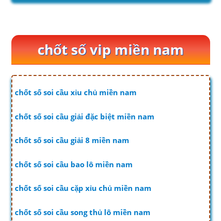
chốt số vip miền nam
chốt số soi cầu xỉu chủ miền nam
chốt số soi cầu giải đặc biệt miền nam
chốt số soi cầu giải 8 miền nam
chốt số soi cầu bao lô miền nam
chốt số soi cầu cặp xỉu chủ miền nam
chốt số soi cầu song thủ lô miền nam