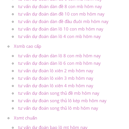
tư vấn dự đoán dàn đề 8 con mb hôm nay
tư vấn dự đoán dàn đề 10 con mb hôm nay
tư vấn dự đoán dàn đề đầu đuôi mb hôm nay
tư vấn dự đoán dàn lô 10 con mb hôm nay
tư vấn dự đoán dàn lô 4 con mb hôm nay
Xsmb cao cấp
tư vấn dự đoán dàn lô 8 con mb hôm nay
tư vấn dự đoán dàn lô 6 con mb hôm nay
tư vấn dự đoán lô xiên 2 mb hôm nay
tư vấn dự đoán lô xiên 3 mb hôm nay
tư vấn dự đoán lô xiên 4 mb hôm nay
tư vấn dự đoán song thủ đề mb hôm nay
tư vấn dự đoán song thủ lô kép mb hôm nay
tư vấn dự đoán song thủ lô mb hôm nay
Xsmt chuẩn
tư vấn dự đoán bao lô mt hôm nay