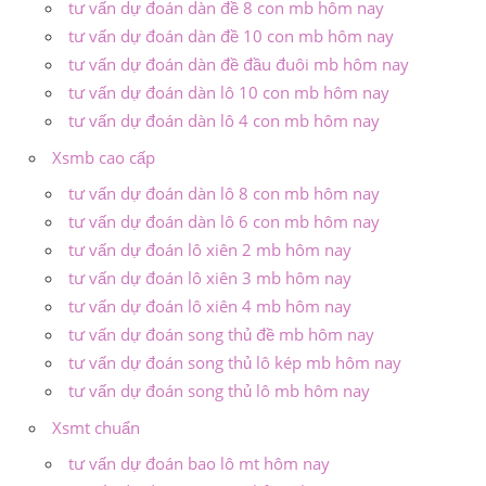
tư vấn dự đoán dàn đề 8 con mb hôm nay
tư vấn dự đoán dàn đề 10 con mb hôm nay
tư vấn dự đoán dàn đề đầu đuôi mb hôm nay
tư vấn dự đoán dàn lô 10 con mb hôm nay
tư vấn dự đoán dàn lô 4 con mb hôm nay
Xsmb cao cấp
tư vấn dự đoán dàn lô 8 con mb hôm nay
tư vấn dự đoán dàn lô 6 con mb hôm nay
tư vấn dự đoán lô xiên 2 mb hôm nay
tư vấn dự đoán lô xiên 3 mb hôm nay
tư vấn dự đoán lô xiên 4 mb hôm nay
tư vấn dự đoán song thủ đề mb hôm nay
tư vấn dự đoán song thủ lô kép mb hôm nay
tư vấn dự đoán song thủ lô mb hôm nay
Xsmt chuẩn
tư vấn dự đoán bao lô mt hôm nay