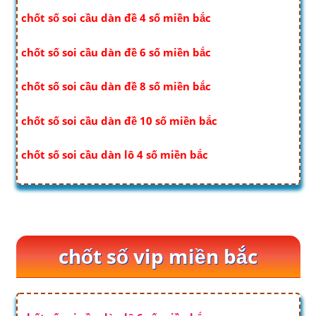
chốt số soi cầu dàn đề 4 số miền bắc
chốt số soi cầu dàn đề 6 số miền bắc
chốt số soi cầu dàn đề 8 số miền bắc
chốt số soi cầu dàn đề 10 số miền bắc
chốt số soi cầu dàn lô 4 số miền bắc
chốt số vip miền bắc