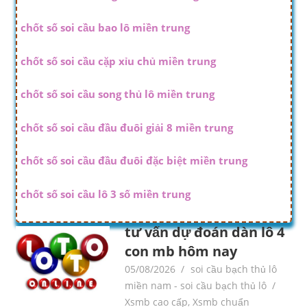
chốt số soi cầu bao lô miền trung
chốt số soi cầu cặp xỉu chủ miền trung
chốt số soi cầu song thủ lô miền trung
chốt số soi cầu đầu đuôi giải 8 miền trung
chốt số soi cầu đầu đuôi đặc biệt miền trung
chốt số soi cầu lô 3 số miền trung
tư vấn dự đoán dàn lô 4
con mb hôm nay
05/08/2026
soi cầu bạch thủ lô
miền nam - soi cầu bạch thủ lô
Xsmb cao cấp
,
Xsmb chuẩn