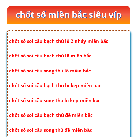
chốt số miền bắc siêu víp
chốt số soi cầu bạch thủ lô 2 nháy miền bắc
chốt số soi cầu bạch thủ lô miền bắc
chốt số soi cầu song thủ lô miền bắc
chốt số soi cầu bạch thủ lô kép miền bắc
chốt số soi cầu song thủ lô kép miền bắc
chốt số soi cầu bạch thủ đề miền bắc
chốt số soi cầu song thủ đề miền bắc