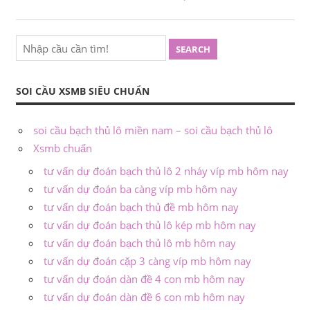
SEARCH
SOI CẦU XSMB SIÊU CHUẨN
soi cầu bạch thủ lô miền nam – soi cầu bạch thủ lô
Xsmb chuẩn
tư vấn dự đoán bạch thủ lô 2 nháy víp mb hôm nay
tư vấn dự đoán ba càng víp mb hôm nay
tư vấn dự đoán bạch thủ đề mb hôm nay
tư vấn dự đoán bạch thủ lô kép mb hôm nay
tư vấn dự đoán bạch thủ lô mb hôm nay
tư vấn dự đoán cặp 3 càng víp mb hôm nay
tư vấn dự đoán dàn đề 4 con mb hôm nay
tư vấn dự đoán dàn đề 6 con mb hôm nay