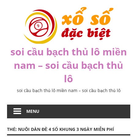
Skip
to
content
soi cầu bạch thủ lô miền
nam – soi cầu bạch thủ
lô
soi cầu bạch thủ lô miền nam – soi cầu bạch thủ lô
MENU
THẺ:
NUÔI DÀN ĐỀ 4 SỐ KHUNG 3 NGÀY MIỄN PHÍ