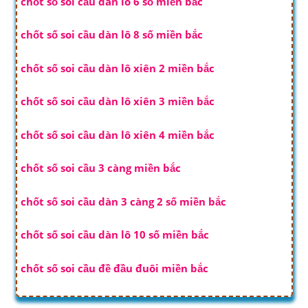
chốt số soi cầu dàn lô 6 số miền bắc
chốt số soi cầu dàn lô 8 số miền bắc
chốt số soi cầu dàn lô xiên 2 miền bắc
chốt số soi cầu dàn lô xiên 3 miền bắc
chốt số soi cầu dàn lô xiên 4 miền bắc
chốt số soi cầu 3 càng miền bắc
chốt số soi cầu dàn 3 càng 2 số miền bắc
chốt số soi cầu dàn lô 10 số miền bắc
chốt số soi cầu đề đầu đuôi miền bắc