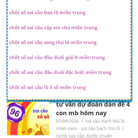
chốt số soi cầu bao lô miền trung
chốt số soi cầu cặp xỉu chủ miền trung
chốt số soi cầu song thủ lô miền trung
chốt số soi cầu đầu đuôi giải 8 miền trung
chốt số soi cầu đầu đuôi đặc biệt miền trung
chốt số soi cầu lô 3 số miền trung
tư vấn dự đoán dàn đề 4
con mb hôm nay
07/08/2026
soi cầu bạch thủ lô
miền nam - soi cầu bạch thủ lô
Xsmb cao cấp
,
Xsmb chuẩn