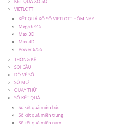
KẾT QUẢ XỔ SỐ
VIETLOTT
KẾT QUẢ XỔ SỐ VIETLOTT HÔM NAY
Mega 6×45
Max 3D
Max 4D
Power 6/55
THỐNG KÊ
SOI CẦU
DÒ VÉ SỐ
SỔ MƠ
QUAY THỬ
SỐ KẾT QUẢ
Số kết quả miền bắc
Số kết quả miền trung
Số kết quả miền nam