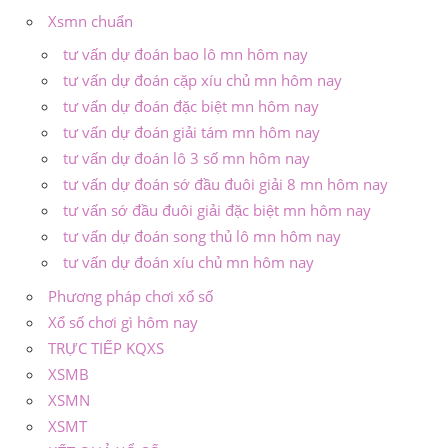
Xsmn chuẩn
tư vấn dự đoán bao lô mn hôm nay
tư vấn dự đoán cặp xíu chủ mn hôm nay
tư vấn dự đoán đặc biệt mn hôm nay
tư vấn dự đoán giải tám mn hôm nay
tư vấn dự đoán lô 3 số mn hôm nay
tư vấn dự đoán sớ đầu đuôi giải 8 mn hôm nay
tư vấn sớ đầu đuôi giải đặc biệt mn hôm nay
tư vấn dự đoán song thủ lô mn hôm nay
tư vấn dự đoán xíu chủ mn hôm nay
Phương pháp chơi xổ số
Xổ số chơi gì hôm nay
TRỰC TIẾP KQXS
XSMB
XSMN
XSMT