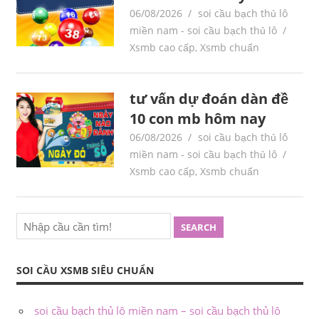
06/08/2026
soi cầu bạch thủ lô
miền nam - soi cầu bạch thủ lô
Xsmb cao cấp
,
Xsmb chuẩn
tư vấn dự đoán dàn đề
10 con mb hôm nay
06/08/2026
soi cầu bạch thủ lô
miền nam - soi cầu bạch thủ lô
Xsmb cao cấp
,
Xsmb chuẩn
SEARCH
SOI CẦU XSMB SIÊU CHUẨN
soi cầu bạch thủ lô miền nam – soi cầu bạch thủ lô