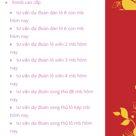
Xsmb cao cấp
tư vấn dự đoán dàn lô 8 con mb
hôm nay
tư vấn dự đoán dàn lô 6 con mb
hôm nay
tư vấn dự đoán lô xiên 2 mb hôm
nay
tư vấn dự đoán lô xiên 3 mb hôm
nay
tư vấn dự đoán lô xiên 4 mb hôm
nay
tư vấn dự đoán song thủ đề mb hôm
nay
tư vấn dự đoán song thủ lô kép mb
hôm nay
tư vấn dự đoán song thủ lô mb hôm
nay