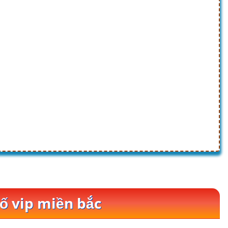
số vip miền bắc