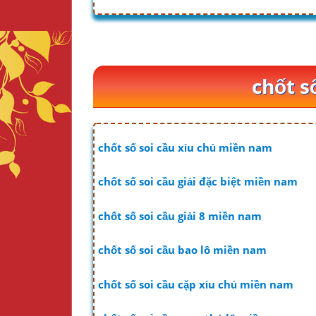
chốt s
chốt số soi cầu xỉu chủ miền nam
chốt số soi cầu giải đặc biệt miền nam
chốt số soi cầu giải 8 miền nam
chốt số soi cầu bao lô miền nam
chốt số soi cầu cặp xỉu chủ miền nam