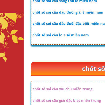
chốt số soi cầu song thủ lô miền nam
chốt số soi cầu đầu đuôi giải 8 miền nam
chốt số soi cầu đầu đuôi đặc biệt miền n
chốt số soi cầu lô 3 số miền nam
chốt s
chốt số soi cầu xỉu chủ miền trung
chốt số soi cầu giải đặc biệt miền trung