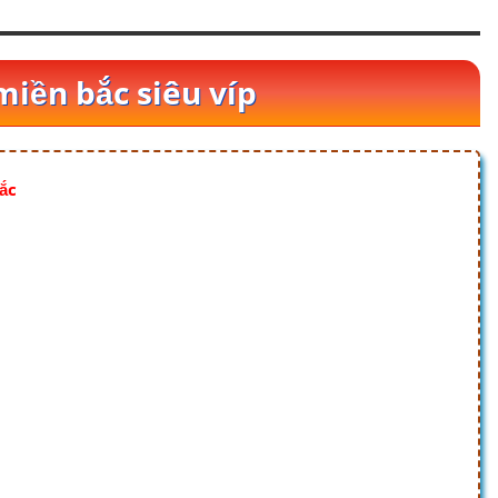
miền bắc siêu víp
ắc