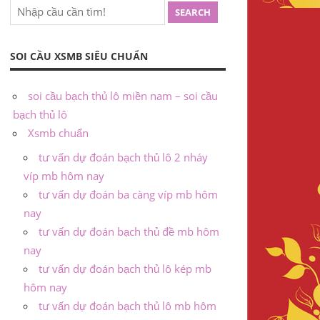
SEARCH
SOI CẦU XSMB SIÊU CHUẨN
soi cầu bạch thủ lô miền nam – soi cầu
bạch thủ lô
Xsmb chuẩn
tư vấn dự đoán bạch thủ lô 2 nháy
víp mb hôm nay
tư vấn dự đoán ba càng víp mb hôm
nay
tư vấn dự đoán bạch thủ đề mb hôm
nay
tư vấn dự đoán bạch thủ lô kép mb
hôm nay
tư vấn dự đoán bạch thủ lô mb hôm