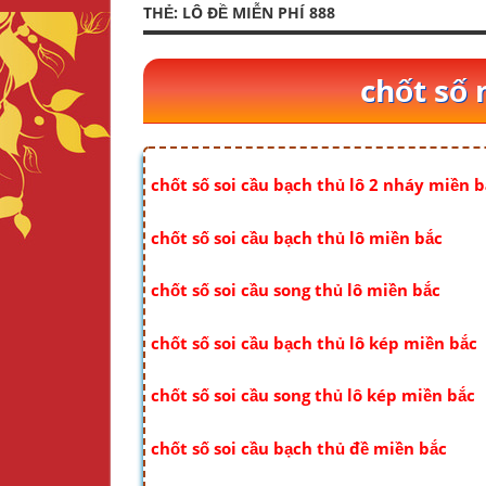
THẺ:
LÔ ĐỀ MIỄN PHÍ 888
chốt số 
chốt số soi cầu bạch thủ lô 2 nháy miền b
chốt số soi cầu bạch thủ lô miền bắc
chốt số soi cầu song thủ lô miền bắc
chốt số soi cầu bạch thủ lô kép miền bắc
chốt số soi cầu song thủ lô kép miền bắc
chốt số soi cầu bạch thủ đề miền bắc