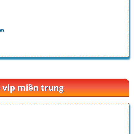
am
ố vip miền trung