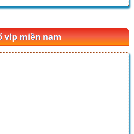
ố vip miền nam