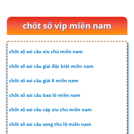
chốt số vip miền nam
chốt số soi cầu xỉu chủ miền nam
chốt số soi cầu giải đặc biệt miền nam
chốt số soi cầu giải 8 miền nam
chốt số soi cầu bao lô miền nam
chốt số soi cầu cặp xỉu chủ miền nam
chốt số soi cầu song thủ lô miền nam