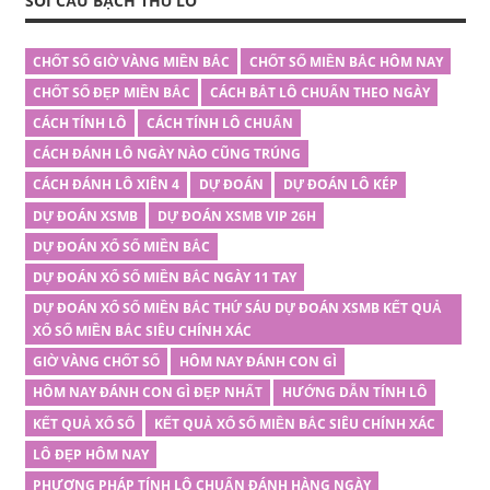
SOI CẦU BẠCH THỦ LÔ
CHỐT SỐ GIỜ VÀNG MIỀN BẮC
CHỐT SỐ MIỀN BẮC HÔM NAY
CHỐT SỐ ĐẸP MIỀN BẮC
CÁCH BẮT LÔ CHUẨN THEO NGÀY
CÁCH TÍNH LÔ
CÁCH TÍNH LÔ CHUẨN
CÁCH ĐÁNH LÔ NGÀY NÀO CŨNG TRÚNG
CÁCH ĐÁNH LÔ XIÊN 4
DỰ ĐOÁN
DỰ ĐOÁN LÔ KÉP
DỰ ĐOÁN XSMB
DỰ ĐOÁN XSMB VIP 26H
DỰ ĐOÁN XỔ SỐ MIỀN BẮC
DỰ ĐOÁN XỔ SỐ MIỀN BẮC NGÀY 11 TAY
DỰ ĐOÁN XỔ SỐ MIỀN BẮC THỨ SÁU DỰ ĐOÁN XSMB KẾT QUẢ
XỔ SỐ MIỀN BẮC SIÊU CHÍNH XÁC
GIỜ VÀNG CHỐT SỐ
HÔM NAY ĐÁNH CON GÌ
HÔM NAY ĐÁNH CON GÌ ĐẸP NHẤT
HƯỚNG DẪN TÍNH LÔ
KẾT QUẢ XỔ SỐ
KẾT QUẢ XỔ SỐ MIỀN BẮC SIÊU CHÍNH XÁC
LÔ ĐẸP HÔM NAY
PHƯƠNG PHÁP TÍNH LÔ CHUẨN ĐÁNH HÀNG NGÀY