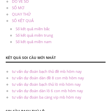
DÒ VÉ SỐ
SỔ MƠ
QUAY THỬ
SỐ KẾT QUẢ
Số kết quả miền bắc
Số kết quả miền trung
Số kết quả miền nam
KẾT QUẢ SOI CẦU MỚI NHẤT
tư vấn dự đoán bạch thủ đề mb hôm nay
tư vấn dự đoán dàn đề 8 con mb hôm nay
tư vấn dự đoán bạch thủ lô mb hôm nay
tư vấn dự đoán dàn lô 6 con mb hôm nay
tư vấn dự đoán ba càng víp mb hôm nay