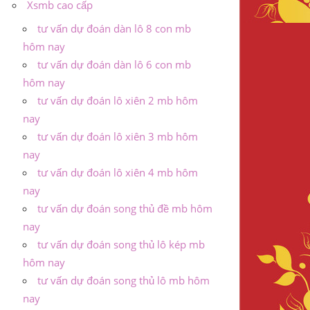
Xsmb cao cấp
tư vấn dự đoán dàn lô 8 con mb
hôm nay
tư vấn dự đoán dàn lô 6 con mb
hôm nay
tư vấn dự đoán lô xiên 2 mb hôm
nay
tư vấn dự đoán lô xiên 3 mb hôm
nay
tư vấn dự đoán lô xiên 4 mb hôm
nay
tư vấn dự đoán song thủ đề mb hôm
nay
tư vấn dự đoán song thủ lô kép mb
hôm nay
tư vấn dự đoán song thủ lô mb hôm
nay