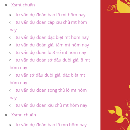
Xsmt chuẩn
tư vấn dự đoán bao lô mt hôm nay
tư vấn dự đoán cặp xíu chủ mt hôm
nay
tư vấn dự đoán đặc biệt mt hôm nay
tư vấn dự đoán giải tám mt hôm nay
tư vấn dự đoán lô 3 số mt hôm nay
tư vấn dự đoán sớ đầu đuôi giải 8 mt
hôm nay
tư vấn sớ đầu đuôi giải đặc biệt mt
hôm nay
tư vấn dự đoán song thủ lô mt hôm
nay
tư vấn dự đoán xíu chủ mt hôm nay
Xsmn chuẩn
tư vấn dự đoán bao lô mn hôm nay