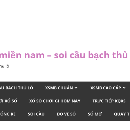
 miền nam – soi cầu bạch thủ 
hủ lô
ẦU BẠCH THỦ LÔ
XSMB CHUẨN
XSMB CAO CẤP
I XỔ SỐ
XỔ SỐ CHƠI GÌ HÔM NAY
TRỰC TIẾP KQXS
HỐNG KÊ
SOI CẦU
DÒ VÉ SỐ
SỔ MƠ
QUAY 