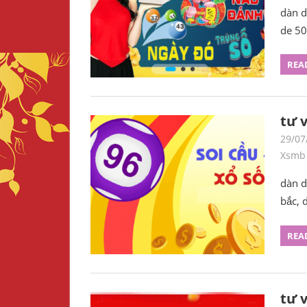
dàn d
de 50
REA
tư 
29/07
Xsmb 
dàn d
bắc, 
REA
tư 