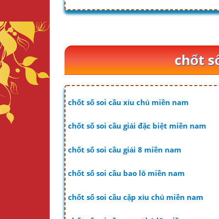
chốt s
chốt số soi cầu xỉu chủ miền nam
chốt số soi cầu giải đặc biệt miền nam
chốt số soi cầu giải 8 miền nam
chốt số soi cầu bao lô miền nam
chốt số soi cầu cặp xỉu chủ miền nam