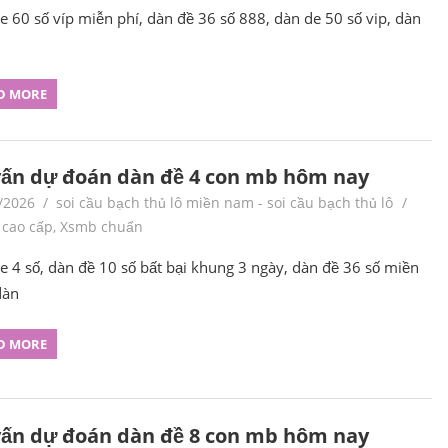
e 60 số víp miễn phí, dàn đề 36 số 888, dàn de 50 số vip, dàn
D MORE
vấn dự đoán dàn đề 4 con mb hôm nay
/2026
soi cầu bạch thủ lô miền nam - soi cầu bạch thủ lô
cao cấp
,
Xsmb chuẩn
e 4 số, dàn đề 10 số bất bại khung 3 ngày, dàn đề 36 số miền
dàn
D MORE
vấn dự đoán dàn đề 8 con mb hôm nay