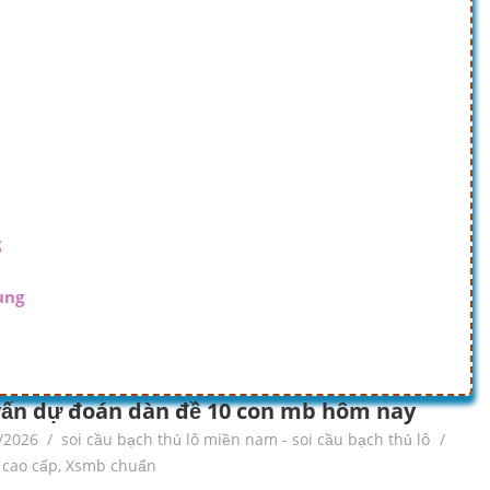
g
ung
vấn dự đoán dàn đề 10 con mb hôm nay
/2026
soi cầu bạch thủ lô miền nam - soi cầu bạch thủ lô
cao cấp
,
Xsmb chuẩn