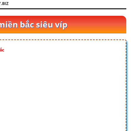
.BIZ
miền bắc siêu víp
ắc