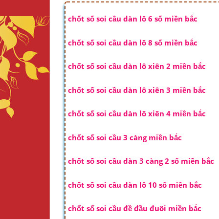
chốt số soi cầu dàn lô 6 số miền bắc
chốt số soi cầu dàn lô 8 số miền bắc
chốt số soi cầu dàn lô xiên 2 miền bắc
chốt số soi cầu dàn lô xiên 3 miền bắc
chốt số soi cầu dàn lô xiên 4 miền bắc
chốt số soi cầu 3 càng miền bắc
chốt số soi cầu dàn 3 càng 2 số miền bắc
chốt số soi cầu dàn lô 10 số miền bắc
chốt số soi cầu đề đầu đuôi miền bắc