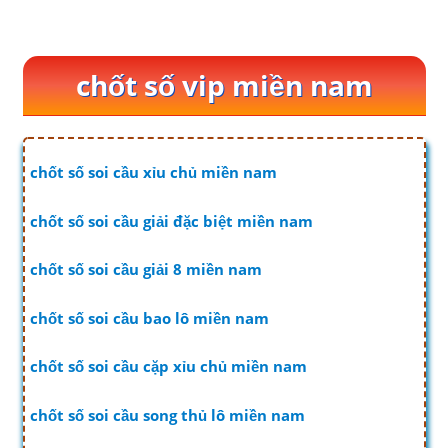
chốt số vip miền nam
chốt số soi cầu xỉu chủ miền nam
chốt số soi cầu giải đặc biệt miền nam
chốt số soi cầu giải 8 miền nam
chốt số soi cầu bao lô miền nam
chốt số soi cầu cặp xỉu chủ miền nam
chốt số soi cầu song thủ lô miền nam