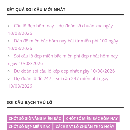
KẾT QUẢ SOI CẦU MỚI NHẤT
Cầu lô đẹp hôm nay – dự đoán số chuẩn xác ngày
10/08/2026
Dàn đề miền bắc hôm nay bất tử miễn phí 100 ngày
10/08/2026
Soi cầu lô đẹp miền bắc miễn phí đẹp nhất hôm nay
ngày 10/08/2026
Dự đoán soi cầu lô kép đẹp nhất ngày 10/08/2026
Dự đoán lô đề 247 – soi cầu 247 miễn phí ngày
10/08/2026
SOI CẦU BẠCH THỦ LÔ
CHỐT SỐ GIỜ VÀNG MIỀN BẮC
CHỐT SỐ MIỀN BẮC HÔM NAY
CHỐT SỐ ĐẸP MIỀN BẮC
CÁCH BẮT LÔ CHUẨN THEO NGÀY