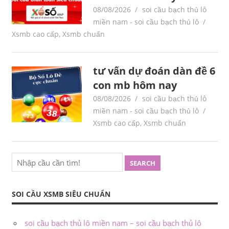
08/08/2026
soi cầu bạch thủ lô
miền nam - soi cầu bạch thủ lô
Xsmb cao cấp
,
Xsmb chuẩn
tư vấn dự đoán dàn đề 6
con mb hôm nay
08/08/2026
soi cầu bạch thủ lô
miền nam - soi cầu bạch thủ lô
Xsmb cao cấp
,
Xsmb chuẩn
SEARCH
SOI CẦU XSMB SIÊU CHUẨN
soi cầu bạch thủ lô miền nam – soi cầu bạch thủ lô