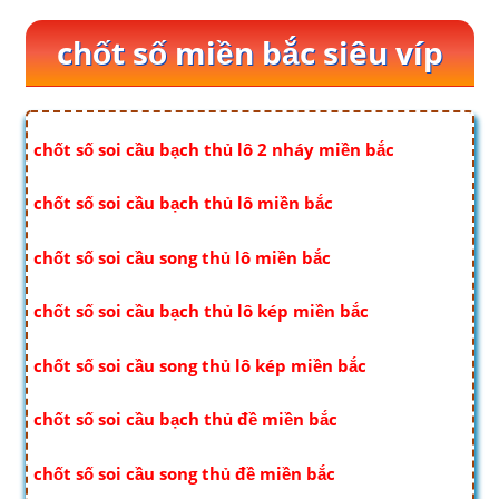
chốt số miền bắc siêu víp
chốt số soi cầu bạch thủ lô 2 nháy miền bắc
chốt số soi cầu bạch thủ lô miền bắc
chốt số soi cầu song thủ lô miền bắc
chốt số soi cầu bạch thủ lô kép miền bắc
chốt số soi cầu song thủ lô kép miền bắc
chốt số soi cầu bạch thủ đề miền bắc
chốt số soi cầu song thủ đề miền bắc