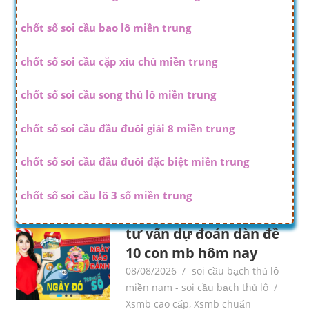
chốt số soi cầu bao lô miền trung
chốt số soi cầu cặp xỉu chủ miền trung
chốt số soi cầu song thủ lô miền trung
chốt số soi cầu đầu đuôi giải 8 miền trung
chốt số soi cầu đầu đuôi đặc biệt miền trung
chốt số soi cầu lô 3 số miền trung
tư vấn dự đoán dàn đề
10 con mb hôm nay
08/08/2026
soi cầu bạch thủ lô
miền nam - soi cầu bạch thủ lô
Xsmb cao cấp
,
Xsmb chuẩn