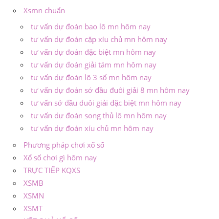
Xsmn chuẩn
tư vấn dự đoán bao lô mn hôm nay
tư vấn dự đoán cặp xíu chủ mn hôm nay
tư vấn dự đoán đặc biệt mn hôm nay
tư vấn dự đoán giải tám mn hôm nay
tư vấn dự đoán lô 3 số mn hôm nay
tư vấn dự đoán sớ đầu đuôi giải 8 mn hôm nay
tư vấn sớ đầu đuôi giải đặc biệt mn hôm nay
tư vấn dự đoán song thủ lô mn hôm nay
tư vấn dự đoán xíu chủ mn hôm nay
Phương pháp chơi xổ số
Xổ số chơi gì hôm nay
TRỰC TIẾP KQXS
XSMB
XSMN
XSMT