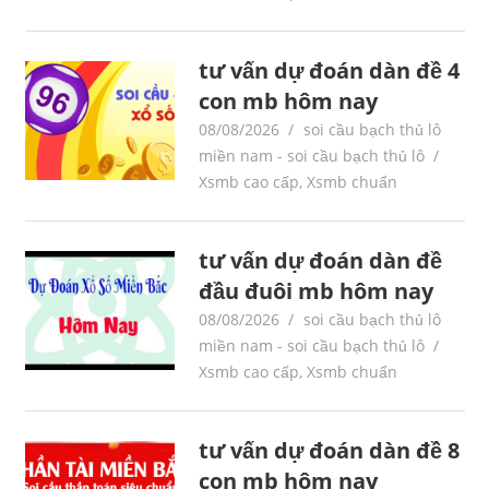
tư vấn dự đoán dàn đề 4
con mb hôm nay
08/08/2026
soi cầu bạch thủ lô
miền nam - soi cầu bạch thủ lô
Xsmb cao cấp
,
Xsmb chuẩn
tư vấn dự đoán dàn đề
đầu đuôi mb hôm nay
08/08/2026
soi cầu bạch thủ lô
miền nam - soi cầu bạch thủ lô
Xsmb cao cấp
,
Xsmb chuẩn
tư vấn dự đoán dàn đề 8
con mb hôm nay