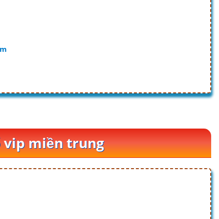
am
ố vip miền trung