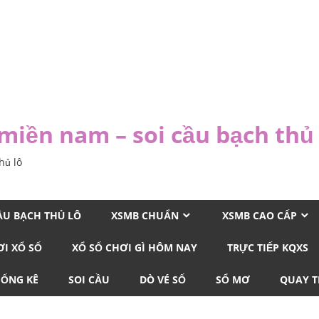
 miền nam – soi cầu bạch thủ 
hủ lô
ẦU BẠCH THỦ LÔ
XSMB CHUẨN
XSMB CAO CẤP
I XỔ SỐ
XỔ SỐ CHƠI GÌ HÔM NAY
TRỰC TIẾP KQXS
HỐNG KÊ
SOI CẦU
DÒ VÉ SỐ
SỔ MƠ
QUAY 