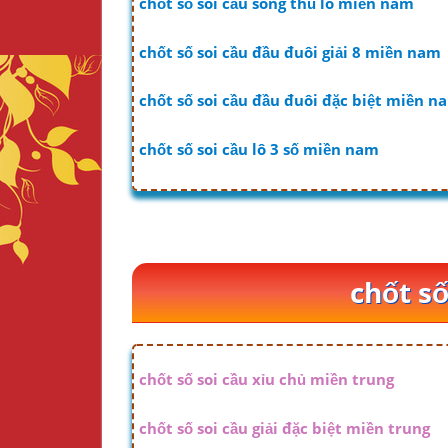
chốt số soi cầu song thủ lô miền nam
chốt số soi cầu đầu đuôi giải 8 miền nam
chốt số soi cầu đầu đuôi đặc biệt miền n
chốt số soi cầu lô 3 số miền nam
chốt s
chốt số soi cầu xỉu chủ miền trung
chốt số soi cầu giải đặc biệt miền trung