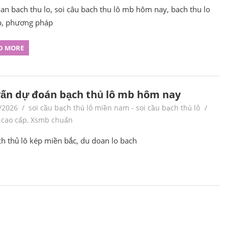
an bach thu lo, soi câu bach thu lô mb hôm nay, bach thu lo
p, phương pháp
D MORE
vấn dự đoán bạch thủ lô mb hôm nay
/2026
soi cầu bạch thủ lô miền nam - soi cầu bạch thủ lô
cao cấp
,
Xsmb chuẩn
ạch thủ lô kép miền bắc, du doan lo bach