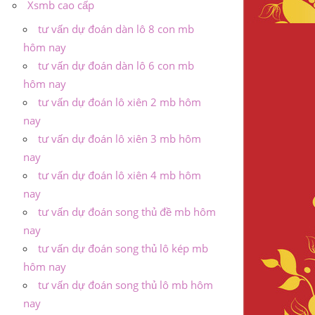
Xsmb cao cấp
tư vấn dự đoán dàn lô 8 con mb
hôm nay
tư vấn dự đoán dàn lô 6 con mb
hôm nay
tư vấn dự đoán lô xiên 2 mb hôm
nay
tư vấn dự đoán lô xiên 3 mb hôm
nay
tư vấn dự đoán lô xiên 4 mb hôm
nay
tư vấn dự đoán song thủ đề mb hôm
nay
tư vấn dự đoán song thủ lô kép mb
hôm nay
tư vấn dự đoán song thủ lô mb hôm
nay