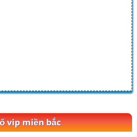
số vip miền bắc