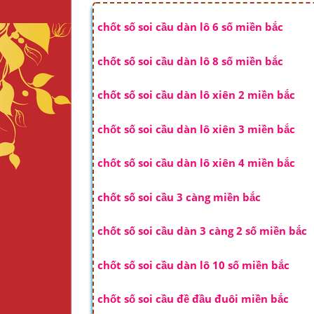
chốt số soi cầu dàn lô 6 số miền bắc
chốt số soi cầu dàn lô 8 số miền bắc
chốt số soi cầu dàn lô xiên 2 miền bắc
chốt số soi cầu dàn lô xiên 3 miền bắc
chốt số soi cầu dàn lô xiên 4 miền bắc
chốt số soi cầu 3 càng miền bắc
chốt số soi cầu dàn 3 càng 2 số miền bắc
chốt số soi cầu dàn lô 10 số miền bắc
chốt số soi cầu đề đầu đuôi miền bắc