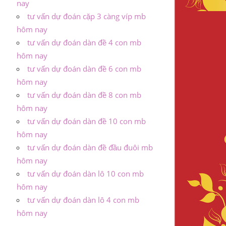
nay
tư vấn dự đoán cặp 3 càng víp mb
hôm nay
tư vấn dự đoán dàn đề 4 con mb
hôm nay
tư vấn dự đoán dàn đề 6 con mb
hôm nay
tư vấn dự đoán dàn đề 8 con mb
hôm nay
tư vấn dự đoán dàn đề 10 con mb
hôm nay
tư vấn dự đoán dàn đề đầu đuôi mb
hôm nay
tư vấn dự đoán dàn lô 10 con mb
hôm nay
tư vấn dự đoán dàn lô 4 con mb
hôm nay