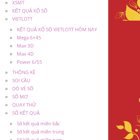
XSMT
KẾT QUẢ XỔ SỐ
VIETLOTT
KẾT QUẢ XỔ SỐ VIETLOTT HÔM NAY
Mega 6×45
Max 3D
Max 4D
Power 6/55
THỐNG KÊ
SOI CẦU
DÒ VÉ SỐ
SỔ MƠ
QUAY THỬ
SỐ KẾT QUẢ
Số kết quả miền bắc
Số kết quả miền trung
Số kết quả miền nam