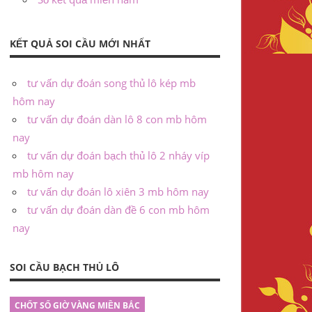
KẾT QUẢ SOI CẦU MỚI NHẤT
tư vấn dự đoán song thủ lô kép mb
hôm nay
tư vấn dự đoán dàn lô 8 con mb hôm
nay
tư vấn dự đoán bạch thủ lô 2 nháy víp
mb hôm nay
tư vấn dự đoán lô xiên 3 mb hôm nay
tư vấn dự đoán dàn đề 6 con mb hôm
nay
SOI CẦU BẠCH THỦ LÔ
CHỐT SỐ GIỜ VÀNG MIỀN BẮC