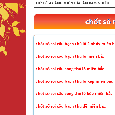
THẺ:
ĐỀ 4 CÀNG MIỀN BẮC ĂN BAO NHIÊU
chốt số 
chốt số soi cầu bạch thủ lô 2 nháy miền b
chốt số soi cầu bạch thủ lô miền bắc
chốt số soi cầu song thủ lô miền bắc
chốt số soi cầu bạch thủ lô kép miền bắc
chốt số soi cầu song thủ lô kép miền bắc
chốt số soi cầu bạch thủ đề miền bắc