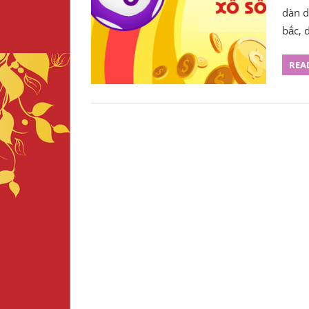
dàn d
bắc, 
REA