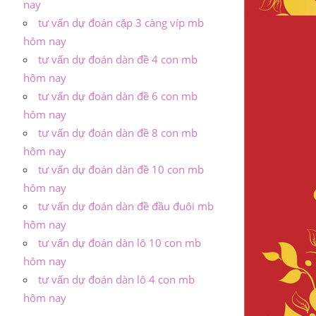
nay
tư vấn dự đoán cặp 3 càng víp mb
hôm nay
tư vấn dự đoán dàn đề 4 con mb
hôm nay
tư vấn dự đoán dàn đề 6 con mb
hôm nay
tư vấn dự đoán dàn đề 8 con mb
hôm nay
tư vấn dự đoán dàn đề 10 con mb
hôm nay
tư vấn dự đoán dàn đề đầu đuôi mb
hôm nay
tư vấn dự đoán dàn lô 10 con mb
hôm nay
tư vấn dự đoán dàn lô 4 con mb
hôm nay