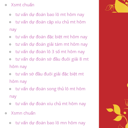
Xsmt chuẩn
tư vấn dự đoán bao lô mt hôm nay
tư vấn dự đoán cặp xíu chủ mt hôm
nay
tư vấn dự đoán đặc biệt mt hôm nay
tư vấn dự đoán giải tám mt hôm nay
tư vấn dự đoán lô 3 số mt hôm nay
tư vấn dự đoán sớ đầu đuôi giải 8 mt
hôm nay
tư vấn sớ đầu đuôi giải đặc biệt mt
hôm nay
tư vấn dự đoán song thủ lô mt hôm
nay
tư vấn dự đoán xíu chủ mt hôm nay
Xsmn chuẩn
tư vấn dự đoán bao lô mn hôm nay