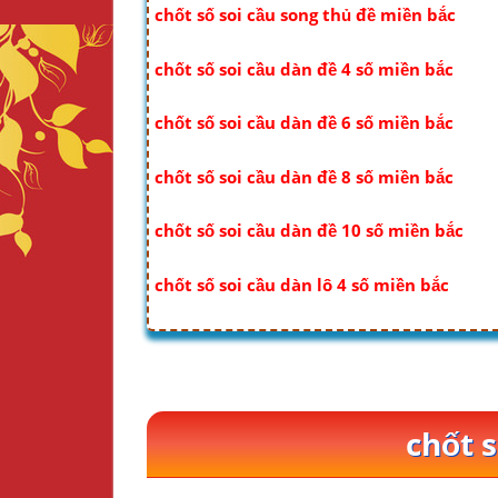
chốt số soi cầu song thủ đề miền bắc
chốt số soi cầu dàn đề 4 số miền bắc
chốt số soi cầu dàn đề 6 số miền bắc
chốt số soi cầu dàn đề 8 số miền bắc
chốt số soi cầu dàn đề 10 số miền bắc
chốt số soi cầu dàn lô 4 số miền bắc
chốt 