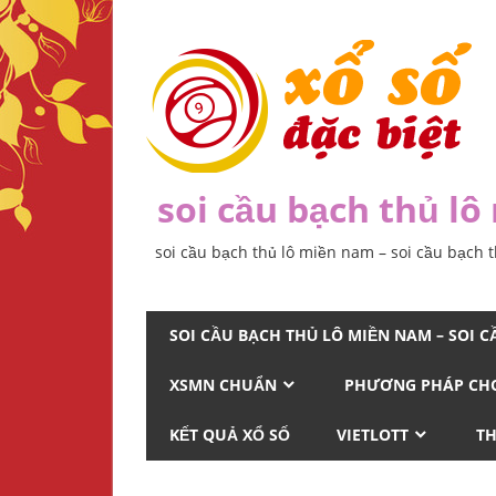
Skip
to
content
soi cầu bạch thủ lô
soi cầu bạch thủ lô miền nam – soi cầu bạch t
SOI CẦU BẠCH THỦ LÔ MIỀN NAM – SOI C
XSMN CHUẨN
PHƯƠNG PHÁP CHƠ
KẾT QUẢ XỔ SỐ
VIETLOTT
T