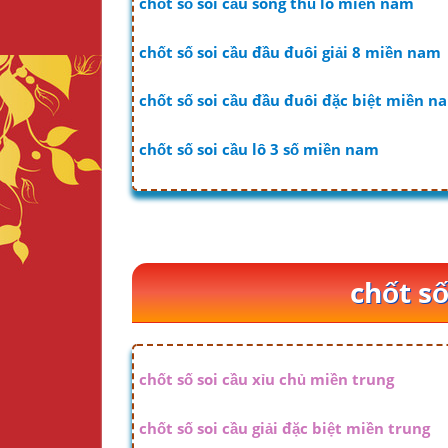
chốt số soi cầu song thủ lô miền nam
chốt số soi cầu đầu đuôi giải 8 miền nam
chốt số soi cầu đầu đuôi đặc biệt miền n
chốt số soi cầu lô 3 số miền nam
chốt s
chốt số soi cầu xỉu chủ miền trung
chốt số soi cầu giải đặc biệt miền trung