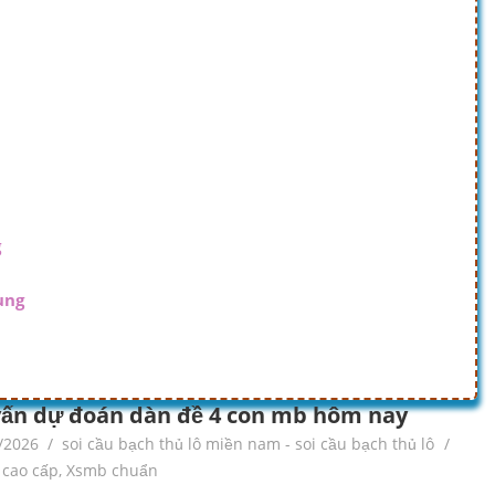
g
ung
vấn dự đoán dàn đề 4 con mb hôm nay
/2026
soi cầu bạch thủ lô miền nam - soi cầu bạch thủ lô
cao cấp
,
Xsmb chuẩn