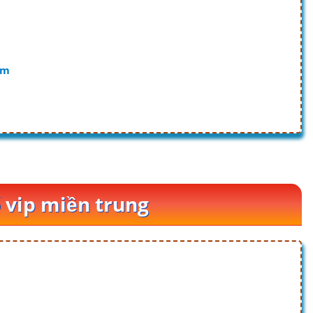
am
ố vip miền trung