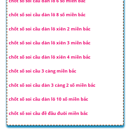
chốt số soi cầu dàn lô 6 số miền bắc
chốt số soi cầu dàn lô 8 số miền bắc
chốt số soi cầu dàn lô xiên 2 miền bắc
chốt số soi cầu dàn lô xiên 3 miền bắc
chốt số soi cầu dàn lô xiên 4 miền bắc
chốt số soi cầu 3 càng miền bắc
chốt số soi cầu dàn 3 càng 2 số miền bắc
chốt số soi cầu dàn lô 10 số miền bắc
chốt số soi cầu đề đầu đuôi miền bắc