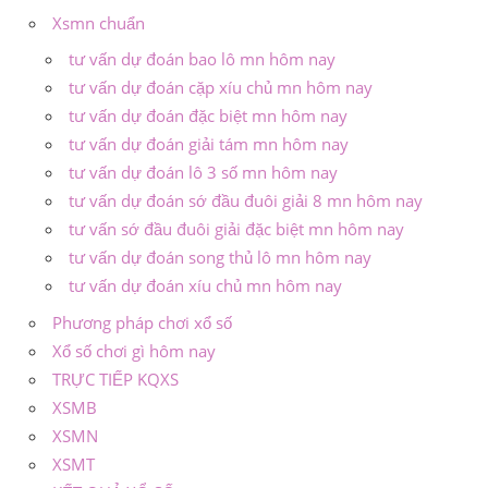
Xsmn chuẩn
tư vấn dự đoán bao lô mn hôm nay
tư vấn dự đoán cặp xíu chủ mn hôm nay
tư vấn dự đoán đặc biệt mn hôm nay
tư vấn dự đoán giải tám mn hôm nay
tư vấn dự đoán lô 3 số mn hôm nay
tư vấn dự đoán sớ đầu đuôi giải 8 mn hôm nay
tư vấn sớ đầu đuôi giải đặc biệt mn hôm nay
tư vấn dự đoán song thủ lô mn hôm nay
tư vấn dự đoán xíu chủ mn hôm nay
Phương pháp chơi xổ số
Xổ số chơi gì hôm nay
TRỰC TIẾP KQXS
XSMB
XSMN
XSMT