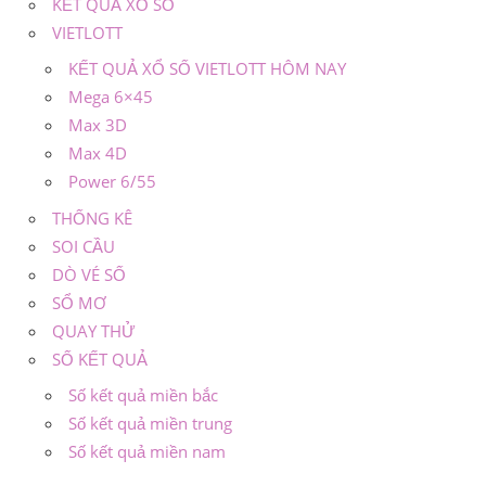
KẾT QUẢ XỔ SỐ
VIETLOTT
KẾT QUẢ XỔ SỐ VIETLOTT HÔM NAY
Mega 6×45
Max 3D
Max 4D
Power 6/55
THỐNG KÊ
SOI CẦU
DÒ VÉ SỐ
SỔ MƠ
QUAY THỬ
SỐ KẾT QUẢ
Số kết quả miền bắc
Số kết quả miền trung
Số kết quả miền nam