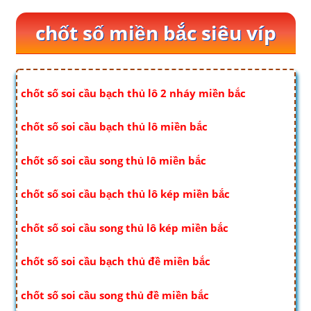
chốt số miền bắc siêu víp
chốt số soi cầu bạch thủ lô 2 nháy miền bắc
chốt số soi cầu bạch thủ lô miền bắc
chốt số soi cầu song thủ lô miền bắc
chốt số soi cầu bạch thủ lô kép miền bắc
chốt số soi cầu song thủ lô kép miền bắc
chốt số soi cầu bạch thủ đề miền bắc
chốt số soi cầu song thủ đề miền bắc