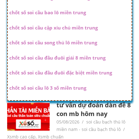
chốt số soi cầu bao lô miền trung
chốt số soi cầu cặp xỉu chủ miền trung
chốt số soi cầu song thủ lô miền trung
chốt số soi cầu đầu đuôi giải 8 miền trung
chốt số soi cầu đầu đuôi đặc biệt miền trung
chốt số soi cầu lô 3 số miền trung
tư vấn dự đoán dàn đề 8
con mb hôm nay
05/08/2026
soi cầu bạch thủ lô
miền nam - soi cầu bạch thủ lô
Xsmb cao cấp
,
Xsmb chuẩn