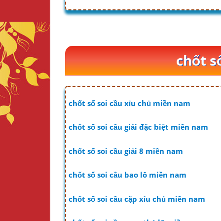
chốt s
chốt số soi cầu xỉu chủ miền nam
chốt số soi cầu giải đặc biệt miền nam
chốt số soi cầu giải 8 miền nam
chốt số soi cầu bao lô miền nam
chốt số soi cầu cặp xỉu chủ miền nam