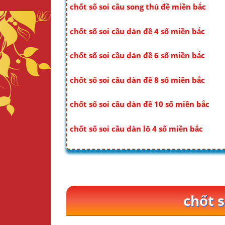
chốt số soi cầu song thủ đề miền bắc
chốt số soi cầu dàn đề 4 số miền bắc
chốt số soi cầu dàn đề 6 số miền bắc
chốt số soi cầu dàn đề 8 số miền bắc
chốt số soi cầu dàn đề 10 số miền bắc
chốt số soi cầu dàn lô 4 số miền bắc
chốt 