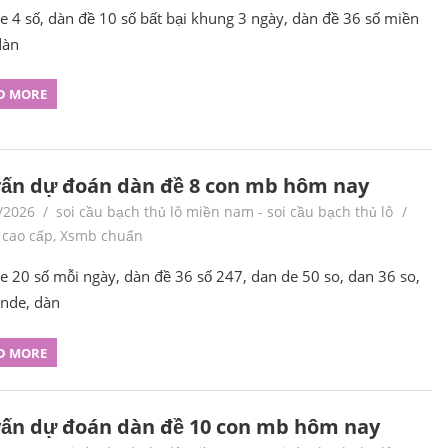
e 4 số, dàn đề 10 số bất bại khung 3 ngày, dàn đề 36 số miền
dàn
D MORE
vấn dự đoán dàn đề 8 con mb hôm nay
/2026
soi cầu bạch thủ lô miền nam - soi cầu bạch thủ lô
cao cấp
,
Xsmb chuẩn
e 20 số mỗi ngày, dàn đề 36 số 247, dan de 50 so, dan 36 so,
nde, dàn
D MORE
vấn dự đoán dàn đề 10 con mb hôm nay