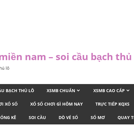
 miền nam – soi cầu bạch thủ 
hủ lô
ẦU BẠCH THỦ LÔ
XSMB CHUẨN
XSMB CAO CẤP
I XỔ SỐ
XỔ SỐ CHƠI GÌ HÔM NAY
TRỰC TIẾP KQXS
HỐNG KÊ
SOI CẦU
DÒ VÉ SỐ
SỔ MƠ
QUAY 