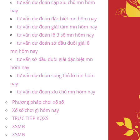
tư vấn dự đoán cặp xíu chủ mn hôm
nay
tư vấn dự đoán đặc biệt mn hôm nay
tư vấn dự đoán giải tám mn hôm nay
tư vấn dự đoán lô 3 số mn hôm nay
tư vấn dự đoán sớ đầu đuôi giải 8
mn hôm nay
tư vấn sớ đầu đuôi giải đặc biệt mn
hôm nay
tư vấn dự đoán song thủ lô mn hôm
nay
tư vấn dự đoán xíu chủ mn hôm nay
Phương pháp chơi xổ số
Xổ số chơi gì hôm nay
TRỰC TIẾP KQXS
XSMB
XSMN