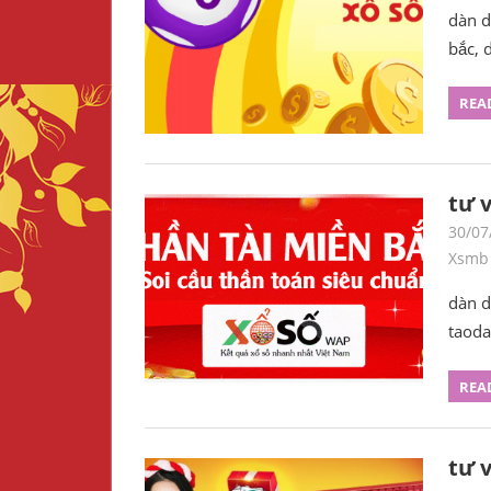
dàn d
bắc, 
REA
tư 
30/07
Xsmb 
dàn d
taoda
REA
tư 