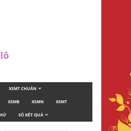
lô
XSMT CHUẨN
XSMB
XSMN
XSMT
THỬ
SỐ KẾT QUẢ