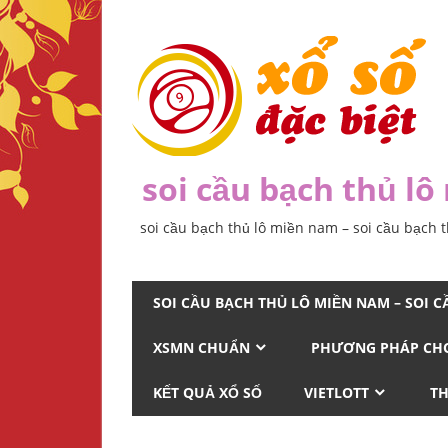
Skip
to
content
soi cầu bạch thủ lô
soi cầu bạch thủ lô miền nam – soi cầu bạch t
SOI CẦU BẠCH THỦ LÔ MIỀN NAM – SOI C
XSMN CHUẨN
PHƯƠNG PHÁP CHƠ
KẾT QUẢ XỔ SỐ
VIETLOTT
T