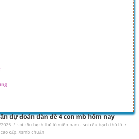
g
ung
vấn dự đoán dàn đề 4 con mb hôm nay
/2026
soi cầu bạch thủ lô miền nam - soi cầu bạch thủ lô
cao cấp
,
Xsmb chuẩn