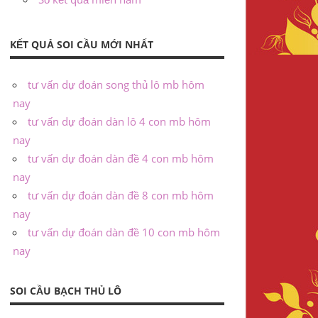
KẾT QUẢ SOI CẦU MỚI NHẤT
tư vấn dự đoán song thủ lô mb hôm
nay
tư vấn dự đoán dàn lô 4 con mb hôm
nay
tư vấn dự đoán dàn đề 4 con mb hôm
nay
tư vấn dự đoán dàn đề 8 con mb hôm
nay
tư vấn dự đoán dàn đề 10 con mb hôm
nay
SOI CẦU BẠCH THỦ LÔ