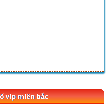
số vip miền bắc