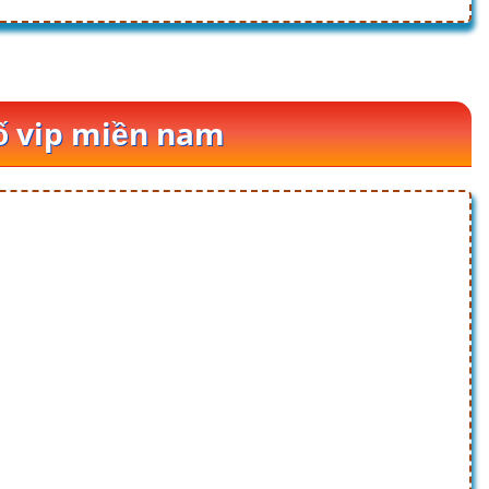
ố vip miền nam