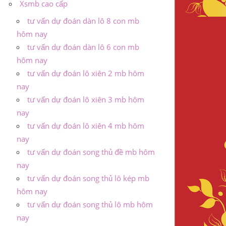
Xsmb cao cấp
tư vấn dự đoán dàn lô 8 con mb
hôm nay
tư vấn dự đoán dàn lô 6 con mb
hôm nay
tư vấn dự đoán lô xiên 2 mb hôm
nay
tư vấn dự đoán lô xiên 3 mb hôm
nay
tư vấn dự đoán lô xiên 4 mb hôm
nay
tư vấn dự đoán song thủ đề mb hôm
nay
tư vấn dự đoán song thủ lô kép mb
hôm nay
tư vấn dự đoán song thủ lô mb hôm
nay