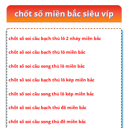
chốt số miền bắc siêu víp
chốt số soi cầu bạch thủ lô 2 nháy miền bắc
chốt số soi cầu bạch thủ lô miền bắc
chốt số soi cầu song thủ lô miền bắc
chốt số soi cầu bạch thủ lô kép miền bắc
chốt số soi cầu song thủ lô kép miền bắc
chốt số soi cầu bạch thủ đề miền bắc
chốt số soi cầu song thủ đề miền bắc