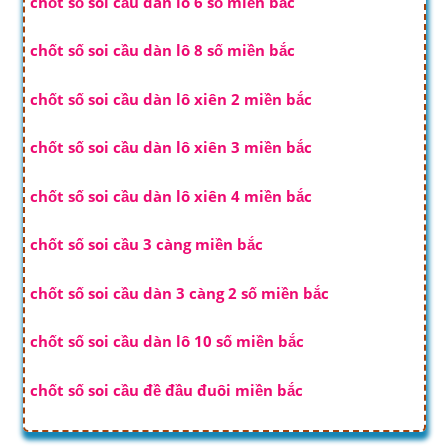
chốt số soi cầu dàn lô 6 số miền bắc
chốt số soi cầu dàn lô 8 số miền bắc
chốt số soi cầu dàn lô xiên 2 miền bắc
chốt số soi cầu dàn lô xiên 3 miền bắc
chốt số soi cầu dàn lô xiên 4 miền bắc
chốt số soi cầu 3 càng miền bắc
chốt số soi cầu dàn 3 càng 2 số miền bắc
chốt số soi cầu dàn lô 10 số miền bắc
chốt số soi cầu đề đầu đuôi miền bắc