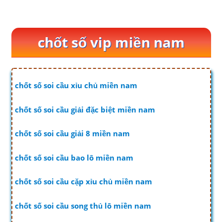
chốt số vip miền nam
chốt số soi cầu xỉu chủ miền nam
chốt số soi cầu giải đặc biệt miền nam
chốt số soi cầu giải 8 miền nam
chốt số soi cầu bao lô miền nam
chốt số soi cầu cặp xỉu chủ miền nam
chốt số soi cầu song thủ lô miền nam