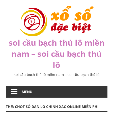
Skip
to
content
soi cầu bạch thủ lô miền
nam – soi cầu bạch thủ
lô
soi cầu bạch thủ lô miền nam – soi cầu bạch thủ lô
MENU
THẺ:
CHỐT SỐ DÀN LÔ CHÍNH XÁC ONLINE MIỄN PHÍ