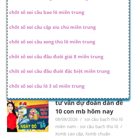
chốt số soi cầu bao lô miền trung
chốt số soi cầu cặp xỉu chủ miền trung
chốt số soi cầu song thủ lô miền trung
chốt số soi cầu đầu đuôi giải 8 miền trung
chốt số soi cầu đầu đuôi đặc biệt miền trung
chốt số soi cầu lô 3 số miền trung
tư vấn dự đoán dàn đề
10 con mb hôm nay
08/08/2026
soi cầu bạch thủ lô
miền nam - soi cầu bạch thủ lô
Xsmb cao cấp
,
Xsmb chuẩn