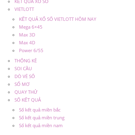
KẾT QUẢ XỔ SỐ
VIETLOTT
KẾT QUẢ XỔ SỐ VIETLOTT HÔM NAY
Mega 6×45
Max 3D
Max 4D
Power 6/55
THỐNG KÊ
SOI CẦU
DÒ VÉ SỐ
SỔ MƠ
QUAY THỬ
SỐ KẾT QUẢ
Số kết quả miền bắc
Số kết quả miền trung
Số kết quả miền nam