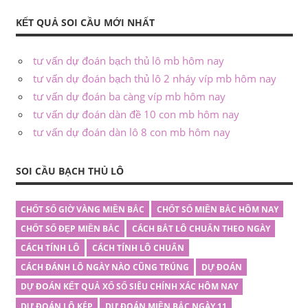
KẾT QUẢ SOI CẦU MỚI NHẤT
tư vấn dự đoán bạch thủ lô mb hôm nay
tư vấn dự đoán bạch thủ lô 2 nháy víp mb hôm nay
tư vấn dự đoán ba càng víp mb hôm nay
tư vấn dự đoán dàn đề 10 con mb hôm nay
tư vấn dự đoán dàn lô 8 con mb hôm nay
SOI CẦU BẠCH THỦ LÔ
CHỐT SỐ GIỜ VÀNG MIỀN BẮC
CHỐT SỐ MIỀN BẮC HÔM NAY
CHỐT SỐ ĐẸP MIỀN BẮC
CÁCH BẮT LÔ CHUẨN THEO NGÀY
CÁCH TÍNH LÔ
CÁCH TÍNH LÔ CHUẨN
CÁCH ĐÁNH LÔ NGÀY NÀO CŨNG TRÚNG
DỰ ĐOÁN
DỰ ĐOÁN KẾT QUẢ XỔ SỐ SIÊU CHÍNH XÁC HÔM NAY
DỰ ĐOÁN LÔ KÉP
DỰ ĐOÁN MIỀN BẮC NGÀY 11