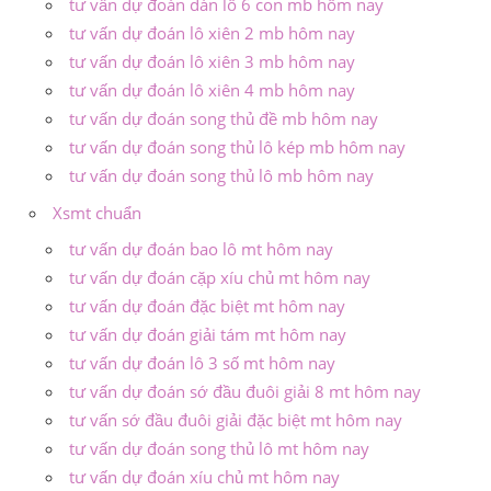
tư vấn dự đoán dàn lô 6 con mb hôm nay
tư vấn dự đoán lô xiên 2 mb hôm nay
tư vấn dự đoán lô xiên 3 mb hôm nay
tư vấn dự đoán lô xiên 4 mb hôm nay
tư vấn dự đoán song thủ đề mb hôm nay
tư vấn dự đoán song thủ lô kép mb hôm nay
tư vấn dự đoán song thủ lô mb hôm nay
Xsmt chuẩn
tư vấn dự đoán bao lô mt hôm nay
tư vấn dự đoán cặp xíu chủ mt hôm nay
tư vấn dự đoán đặc biệt mt hôm nay
tư vấn dự đoán giải tám mt hôm nay
tư vấn dự đoán lô 3 số mt hôm nay
tư vấn dự đoán sớ đầu đuôi giải 8 mt hôm nay
tư vấn sớ đầu đuôi giải đặc biệt mt hôm nay
tư vấn dự đoán song thủ lô mt hôm nay
tư vấn dự đoán xíu chủ mt hôm nay