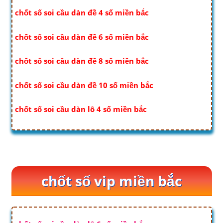
chốt số soi cầu dàn đề 4 số miền bắc
chốt số soi cầu dàn đề 6 số miền bắc
chốt số soi cầu dàn đề 8 số miền bắc
chốt số soi cầu dàn đề 10 số miền bắc
chốt số soi cầu dàn lô 4 số miền bắc
chốt số vip miền bắc