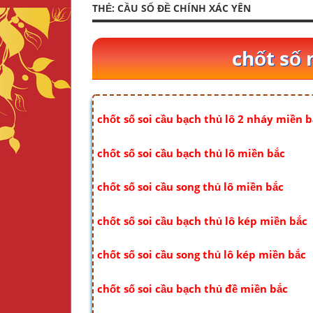
THẺ:
CẦU SỐ ĐỀ CHÍNH XÁC YÊN
chốt số 
chốt số soi cầu bạch thủ lô 2 nháy miền b
chốt số soi cầu bạch thủ lô miền bắc
chốt số soi cầu song thủ lô miền bắc
chốt số soi cầu bạch thủ lô kép miền bắc
chốt số soi cầu song thủ lô kép miền bắc
chốt số soi cầu bạch thủ đề miền bắc