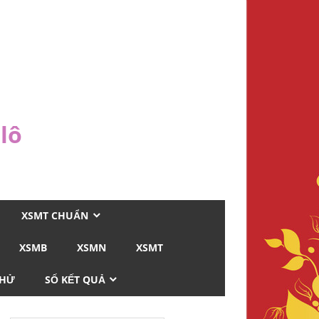
lô
XSMT CHUẨN
XSMB
XSMN
XSMT
THỬ
SỐ KẾT QUẢ