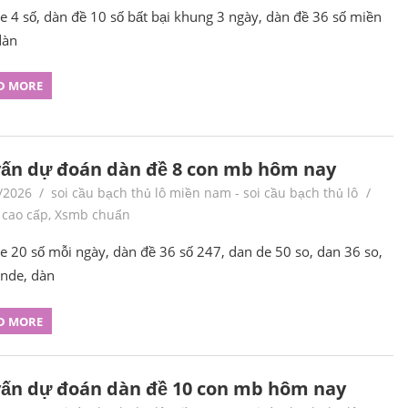
e 4 số, dàn đề 10 số bất bại khung 3 ngày, dàn đề 36 số miền
dàn
D MORE
vấn dự đoán dàn đề 8 con mb hôm nay
/2026
soi cầu bạch thủ lô miền nam - soi cầu bạch thủ lô
cao cấp
,
Xsmb chuẩn
e 20 số mỗi ngày, dàn đề 36 số 247, dan de 50 so, dan 36 so,
nde, dàn
D MORE
vấn dự đoán dàn đề 10 con mb hôm nay