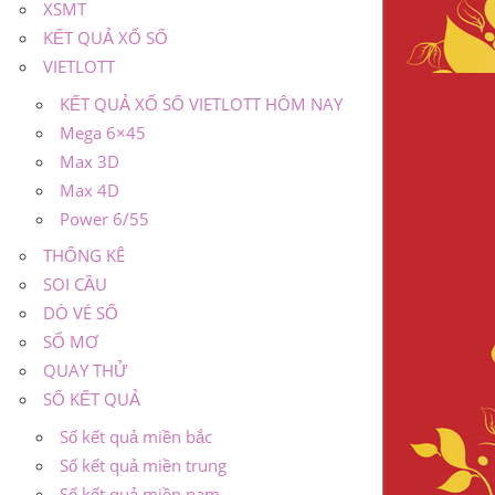
XSMT
KẾT QUẢ XỔ SỐ
VIETLOTT
KẾT QUẢ XỔ SỐ VIETLOTT HÔM NAY
Mega 6×45
Max 3D
Max 4D
Power 6/55
THỐNG KÊ
SOI CẦU
DÒ VÉ SỐ
SỔ MƠ
QUAY THỬ
SỐ KẾT QUẢ
Số kết quả miền bắc
Số kết quả miền trung
Số kết quả miền nam