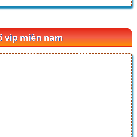
ố vip miền nam