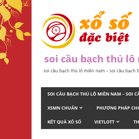
Skip
to
content
soi cầu bạch thủ lô
soi cầu bạch thủ lô miền nam – soi cầu bạch t
SOI CẦU BẠCH THỦ LÔ MIỀN NAM – SOI C
XSMN CHUẨN
PHƯƠNG PHÁP CHƠ
KẾT QUẢ XỔ SỐ
VIETLOTT
T