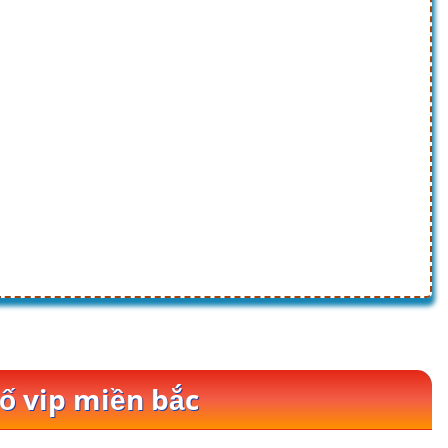
số vip miền bắc