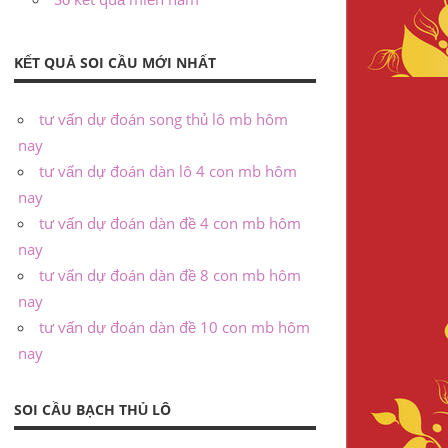
KẾT QUẢ SOI CẦU MỚI NHẤT
tư vấn dự đoán song thủ lô mb hôm
nay
tư vấn dự đoán dàn lô 4 con mb hôm
nay
tư vấn dự đoán dàn đề 4 con mb hôm
nay
tư vấn dự đoán dàn đề 8 con mb hôm
nay
tư vấn dự đoán dàn đề 10 con mb hôm
nay
SOI CẦU BẠCH THỦ LÔ