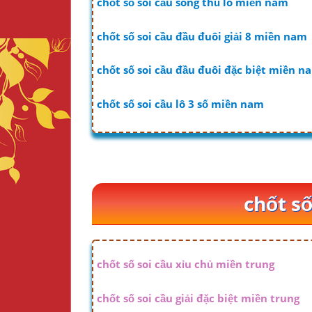
chốt số soi cầu song thủ lô miền nam
chốt số soi cầu đầu đuôi giải 8 miền nam
chốt số soi cầu đầu đuôi đặc biệt miền n
chốt số soi cầu lô 3 số miền nam
chốt s
chốt số soi cầu xỉu chủ miền trung
chốt số soi cầu giải đặc biệt miền trung