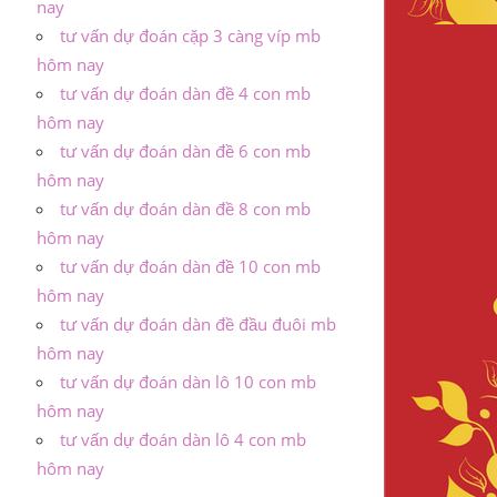
nay
tư vấn dự đoán cặp 3 càng víp mb
hôm nay
tư vấn dự đoán dàn đề 4 con mb
hôm nay
tư vấn dự đoán dàn đề 6 con mb
hôm nay
tư vấn dự đoán dàn đề 8 con mb
hôm nay
tư vấn dự đoán dàn đề 10 con mb
hôm nay
tư vấn dự đoán dàn đề đầu đuôi mb
hôm nay
tư vấn dự đoán dàn lô 10 con mb
hôm nay
tư vấn dự đoán dàn lô 4 con mb
hôm nay