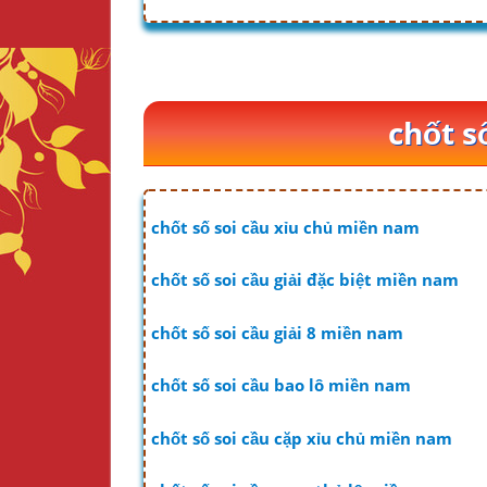
chốt s
chốt số soi cầu xỉu chủ miền nam
chốt số soi cầu giải đặc biệt miền nam
chốt số soi cầu giải 8 miền nam
chốt số soi cầu bao lô miền nam
chốt số soi cầu cặp xỉu chủ miền nam