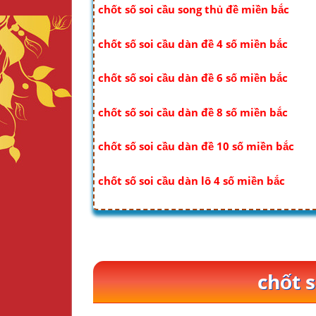
chốt số soi cầu song thủ đề miền bắc
chốt số soi cầu dàn đề 4 số miền bắc
chốt số soi cầu dàn đề 6 số miền bắc
chốt số soi cầu dàn đề 8 số miền bắc
chốt số soi cầu dàn đề 10 số miền bắc
chốt số soi cầu dàn lô 4 số miền bắc
chốt 