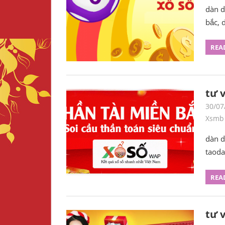
dàn d
bắc, 
REA
tư 
30/07
Xsmb 
dàn d
taoda
REA
tư 