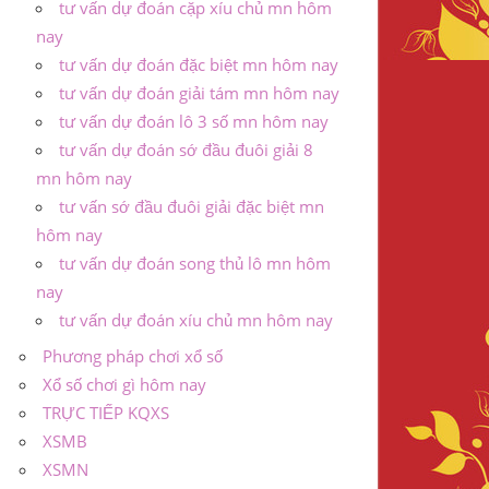
tư vấn dự đoán cặp xíu chủ mn hôm
nay
tư vấn dự đoán đặc biệt mn hôm nay
tư vấn dự đoán giải tám mn hôm nay
tư vấn dự đoán lô 3 số mn hôm nay
tư vấn dự đoán sớ đầu đuôi giải 8
mn hôm nay
tư vấn sớ đầu đuôi giải đặc biệt mn
hôm nay
tư vấn dự đoán song thủ lô mn hôm
nay
tư vấn dự đoán xíu chủ mn hôm nay
Phương pháp chơi xổ số
Xổ số chơi gì hôm nay
TRỰC TIẾP KQXS
XSMB
XSMN