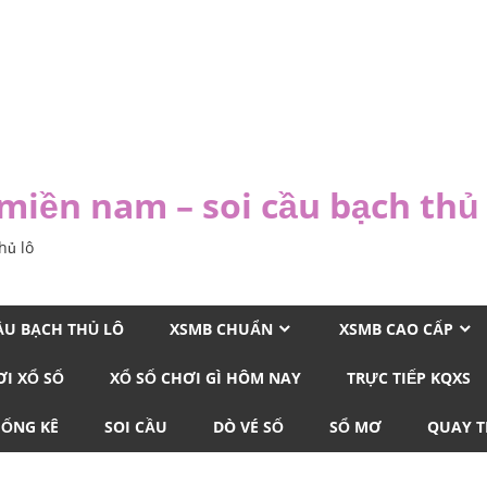
 miền nam – soi cầu bạch thủ 
hủ lô
ẦU BẠCH THỦ LÔ
XSMB CHUẨN
XSMB CAO CẤP
I XỔ SỐ
XỔ SỐ CHƠI GÌ HÔM NAY
TRỰC TIẾP KQXS
HỐNG KÊ
SOI CẦU
DÒ VÉ SỐ
SỔ MƠ
QUAY 