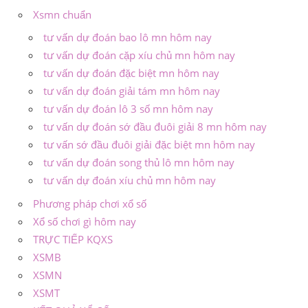
Xsmn chuẩn
tư vấn dự đoán bao lô mn hôm nay
tư vấn dự đoán cặp xíu chủ mn hôm nay
tư vấn dự đoán đặc biệt mn hôm nay
tư vấn dự đoán giải tám mn hôm nay
tư vấn dự đoán lô 3 số mn hôm nay
tư vấn dự đoán sớ đầu đuôi giải 8 mn hôm nay
tư vấn sớ đầu đuôi giải đặc biệt mn hôm nay
tư vấn dự đoán song thủ lô mn hôm nay
tư vấn dự đoán xíu chủ mn hôm nay
Phương pháp chơi xổ số
Xổ số chơi gì hôm nay
TRỰC TIẾP KQXS
XSMB
XSMN
XSMT