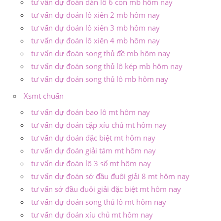
tư vấn dự đoán dàn lô 6 con mb hôm nay
tư vấn dự đoán lô xiên 2 mb hôm nay
tư vấn dự đoán lô xiên 3 mb hôm nay
tư vấn dự đoán lô xiên 4 mb hôm nay
tư vấn dự đoán song thủ đề mb hôm nay
tư vấn dự đoán song thủ lô kép mb hôm nay
tư vấn dự đoán song thủ lô mb hôm nay
Xsmt chuẩn
tư vấn dự đoán bao lô mt hôm nay
tư vấn dự đoán cặp xíu chủ mt hôm nay
tư vấn dự đoán đặc biệt mt hôm nay
tư vấn dự đoán giải tám mt hôm nay
tư vấn dự đoán lô 3 số mt hôm nay
tư vấn dự đoán sớ đầu đuôi giải 8 mt hôm nay
tư vấn sớ đầu đuôi giải đặc biệt mt hôm nay
tư vấn dự đoán song thủ lô mt hôm nay
tư vấn dự đoán xíu chủ mt hôm nay