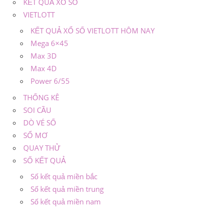
KẾT QUẢ XỔ SỐ
VIETLOTT
KẾT QUẢ XỔ SỐ VIETLOTT HÔM NAY
Mega 6×45
Max 3D
Max 4D
Power 6/55
THỐNG KÊ
SOI CẦU
DÒ VÉ SỐ
SỔ MƠ
QUAY THỬ
SỐ KẾT QUẢ
Số kết quả miền bắc
Số kết quả miền trung
Số kết quả miền nam