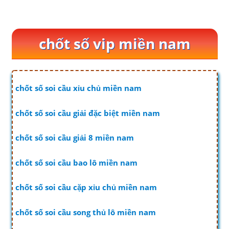
chốt số vip miền nam
chốt số soi cầu xỉu chủ miền nam
chốt số soi cầu giải đặc biệt miền nam
chốt số soi cầu giải 8 miền nam
chốt số soi cầu bao lô miền nam
chốt số soi cầu cặp xỉu chủ miền nam
chốt số soi cầu song thủ lô miền nam