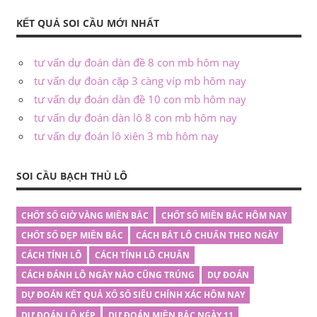
KẾT QUẢ SOI CẦU MỚI NHẤT
tư vấn dự đoán dàn đề 8 con mb hôm nay
tư vấn dự đoán cặp 3 càng víp mb hôm nay
tư vấn dự đoán dàn đề 10 con mb hôm nay
tư vấn dự đoán dàn lô 8 con mb hôm nay
tư vấn dự đoán lô xiên 3 mb hôm nay
SOI CẦU BẠCH THỦ LÔ
CHỐT SỐ GIỜ VÀNG MIỀN BẮC
CHỐT SỐ MIỀN BẮC HÔM NAY
CHỐT SỐ ĐẸP MIỀN BẮC
CÁCH BẮT LÔ CHUẨN THEO NGÀY
CÁCH TÍNH LÔ
CÁCH TÍNH LÔ CHUẨN
CÁCH ĐÁNH LÔ NGÀY NÀO CŨNG TRÚNG
DỰ ĐOÁN
DỰ ĐOÁN KẾT QUẢ XỔ SỐ SIÊU CHÍNH XÁC HÔM NAY
DỰ ĐOÁN LÔ KÉP
DỰ ĐOÁN MIỀN BẮC NGÀY 11