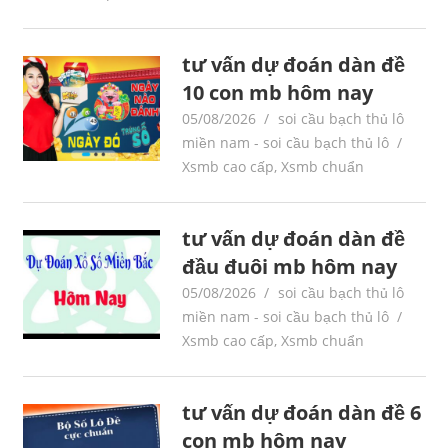
tư vấn dự đoán dàn đề
10 con mb hôm nay
05/08/2026
soi cầu bạch thủ lô
miền nam - soi cầu bạch thủ lô
Xsmb cao cấp
,
Xsmb chuẩn
tư vấn dự đoán dàn đề
đầu đuôi mb hôm nay
05/08/2026
soi cầu bạch thủ lô
miền nam - soi cầu bạch thủ lô
Xsmb cao cấp
,
Xsmb chuẩn
tư vấn dự đoán dàn đề 6
con mb hôm nay