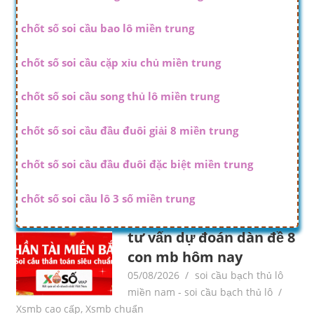
chốt số soi cầu bao lô miền trung
chốt số soi cầu cặp xỉu chủ miền trung
chốt số soi cầu song thủ lô miền trung
chốt số soi cầu đầu đuôi giải 8 miền trung
chốt số soi cầu đầu đuôi đặc biệt miền trung
chốt số soi cầu lô 3 số miền trung
tư vấn dự đoán dàn đề 8
con mb hôm nay
05/08/2026
soi cầu bạch thủ lô
miền nam - soi cầu bạch thủ lô
Xsmb cao cấp
,
Xsmb chuẩn