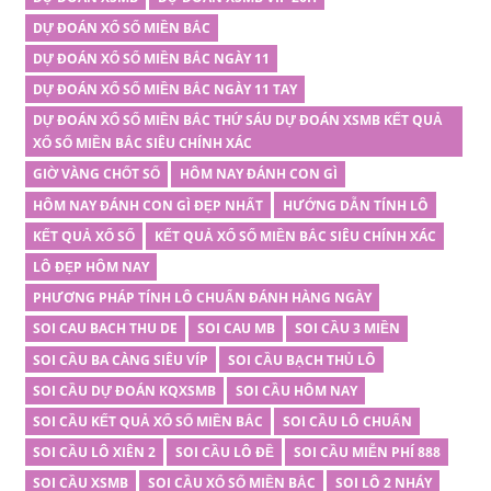
DỰ ĐOÁN XỔ SỐ MIỀN BẮC
DỰ ĐOÁN XỔ SỐ MIỀN BẮC NGÀY 11
DỰ ĐOÁN XỔ SỐ MIỀN BẮC NGÀY 11 TAY
DỰ ĐOÁN XỔ SỐ MIỀN BẮC THỨ SÁU DỰ ĐOÁN XSMB KẾT QUẢ
XỔ SỐ MIỀN BẮC SIÊU CHÍNH XÁC
GIỜ VÀNG CHỐT SỐ
HÔM NAY ĐÁNH CON GÌ
HÔM NAY ĐÁNH CON GÌ ĐẸP NHẤT
HƯỚNG DẪN TÍNH LÔ
KẾT QUẢ XỔ SỐ
KẾT QUẢ XỔ SỐ MIỀN BẮC SIÊU CHÍNH XÁC
LÔ ĐẸP HÔM NAY
PHƯƠNG PHÁP TÍNH LÔ CHUẨN ĐÁNH HÀNG NGÀY
SOI CAU BACH THU DE
SOI CAU MB
SOI CẦU 3 MIỀN
SOI CẦU BA CÀNG SIÊU VÍP
SOI CẦU BẠCH THỦ LÔ
SOI CẦU DỰ ĐOÁN KQXSMB
SOI CẦU HÔM NAY
SOI CẦU KẾT QUẢ XỔ SỐ MIỀN BẮC
SOI CẦU LÔ CHUẨN
SOI CẦU LÔ XIÊN 2
SOI CẦU LÔ ĐỀ
SOI CẦU MIỄN PHÍ 888
SOI CẦU XSMB
SOI CẦU XỔ SỐ MIỀN BẮC
SOI LÔ 2 NHÁY