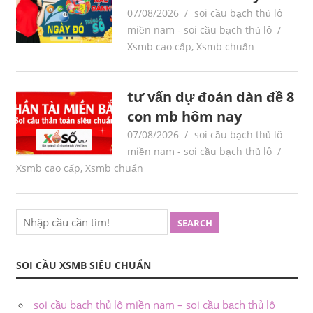
07/08/2026
soi cầu bạch thủ lô
miền nam - soi cầu bạch thủ lô
Xsmb cao cấp
,
Xsmb chuẩn
tư vấn dự đoán dàn đề 8
con mb hôm nay
07/08/2026
soi cầu bạch thủ lô
miền nam - soi cầu bạch thủ lô
Xsmb cao cấp
,
Xsmb chuẩn
SEARCH
SOI CẦU XSMB SIÊU CHUẨN
soi cầu bạch thủ lô miền nam – soi cầu bạch thủ lô