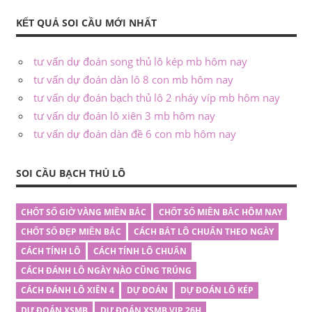
KẾT QUẢ SOI CẦU MỚI NHẤT
tư vấn dự đoán song thủ lô kép mb hôm nay
tư vấn dự đoán dàn lô 8 con mb hôm nay
tư vấn dự đoán bạch thủ lô 2 nháy víp mb hôm nay
tư vấn dự đoán lô xiên 3 mb hôm nay
tư vấn dự đoán dàn đề 6 con mb hôm nay
SOI CẦU BẠCH THỦ LÔ
CHỐT SỐ GIỜ VÀNG MIỀN BẮC
CHỐT SỐ MIỀN BẮC HÔM NAY
CHỐT SỐ ĐẸP MIỀN BẮC
CÁCH BẮT LÔ CHUẨN THEO NGÀY
CÁCH TÍNH LÔ
CÁCH TÍNH LÔ CHUẨN
CÁCH ĐÁNH LÔ NGÀY NÀO CŨNG TRÚNG
CÁCH ĐÁNH LÔ XIÊN 4
DỰ ĐOÁN
DỰ ĐOÁN LÔ KÉP
DỰ ĐOÁN XSMB
DỰ ĐOÁN XSMB VIP 26H