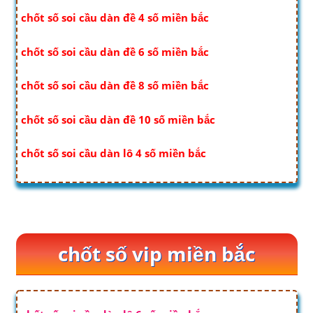
chốt số soi cầu dàn đề 4 số miền bắc
chốt số soi cầu dàn đề 6 số miền bắc
chốt số soi cầu dàn đề 8 số miền bắc
chốt số soi cầu dàn đề 10 số miền bắc
chốt số soi cầu dàn lô 4 số miền bắc
chốt số vip miền bắc