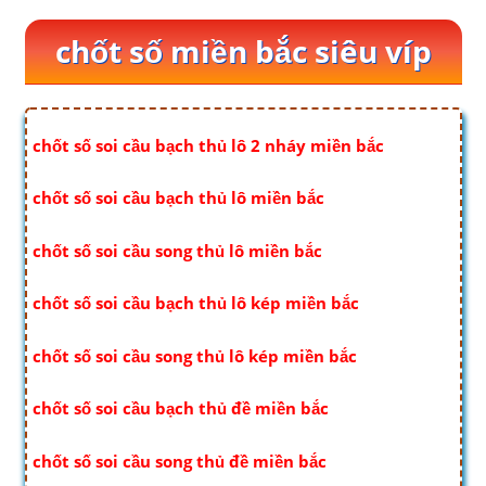
chốt số miền bắc siêu víp
chốt số soi cầu bạch thủ lô 2 nháy miền bắc
chốt số soi cầu bạch thủ lô miền bắc
chốt số soi cầu song thủ lô miền bắc
chốt số soi cầu bạch thủ lô kép miền bắc
chốt số soi cầu song thủ lô kép miền bắc
chốt số soi cầu bạch thủ đề miền bắc
chốt số soi cầu song thủ đề miền bắc