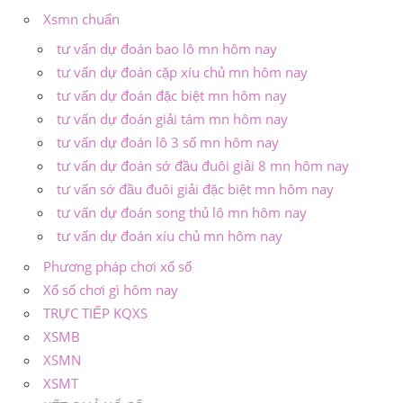
Xsmn chuẩn
tư vấn dự đoán bao lô mn hôm nay
tư vấn dự đoán cặp xíu chủ mn hôm nay
tư vấn dự đoán đặc biệt mn hôm nay
tư vấn dự đoán giải tám mn hôm nay
tư vấn dự đoán lô 3 số mn hôm nay
tư vấn dự đoán sớ đầu đuôi giải 8 mn hôm nay
tư vấn sớ đầu đuôi giải đặc biệt mn hôm nay
tư vấn dự đoán song thủ lô mn hôm nay
tư vấn dự đoán xíu chủ mn hôm nay
Phương pháp chơi xổ số
Xổ số chơi gì hôm nay
TRỰC TIẾP KQXS
XSMB
XSMN
XSMT