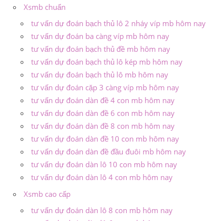
Xsmb chuẩn
tư vấn dự đoán bạch thủ lô 2 nháy víp mb hôm nay
tư vấn dự đoán ba càng víp mb hôm nay
tư vấn dự đoán bạch thủ đề mb hôm nay
tư vấn dự đoán bạch thủ lô kép mb hôm nay
tư vấn dự đoán bạch thủ lô mb hôm nay
tư vấn dự đoán cặp 3 càng víp mb hôm nay
tư vấn dự đoán dàn đề 4 con mb hôm nay
tư vấn dự đoán dàn đề 6 con mb hôm nay
tư vấn dự đoán dàn đề 8 con mb hôm nay
tư vấn dự đoán dàn đề 10 con mb hôm nay
tư vấn dự đoán dàn đề đầu đuôi mb hôm nay
tư vấn dự đoán dàn lô 10 con mb hôm nay
tư vấn dự đoán dàn lô 4 con mb hôm nay
Xsmb cao cấp
tư vấn dự đoán dàn lô 8 con mb hôm nay