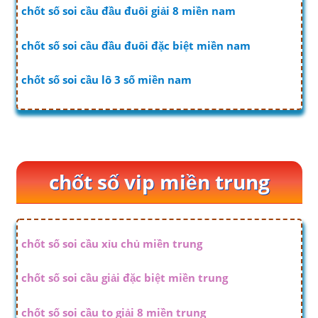
chốt số soi cầu đầu đuôi giải 8 miền nam
chốt số soi cầu đầu đuôi đặc biệt miền nam
chốt số soi cầu lô 3 số miền nam
chốt số vip miền trung
chốt số soi cầu xỉu chủ miền trung
chốt số soi cầu giải đặc biệt miền trung
chốt số soi cầu to giải 8 miền trung