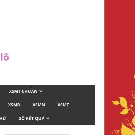
lô
XSMT CHUẨN
XSMB
XSMN
XSMT
THỬ
SỐ KẾT QUẢ