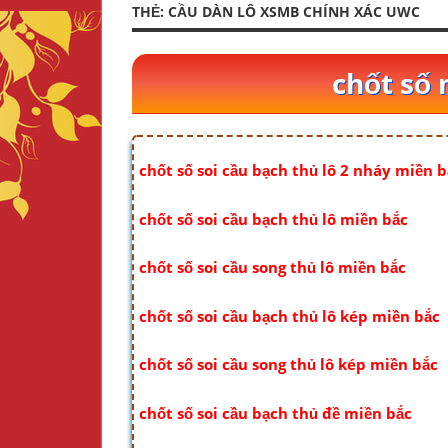
THẺ:
CẦU DÀN LÔ XSMB CHÍNH XÁC UWC
chốt số 
chốt số soi cầu bạch thủ lô 2 nháy miền b
chốt số soi cầu bạch thủ lô miền bắc
chốt số soi cầu song thủ lô miền bắc
chốt số soi cầu bạch thủ lô kép miền bắc
chốt số soi cầu song thủ lô kép miền bắc
chốt số soi cầu bạch thủ đề miền bắc