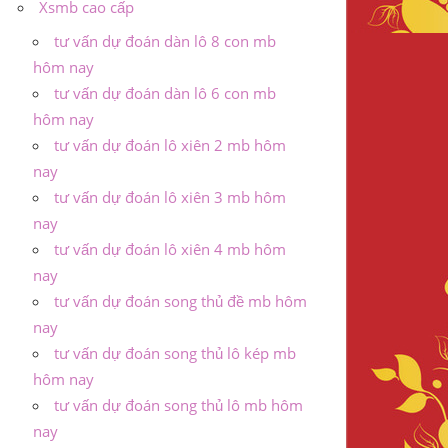
Xsmb cao cấp
tư vấn dự đoán dàn lô 8 con mb
hôm nay
tư vấn dự đoán dàn lô 6 con mb
hôm nay
tư vấn dự đoán lô xiên 2 mb hôm
nay
tư vấn dự đoán lô xiên 3 mb hôm
nay
tư vấn dự đoán lô xiên 4 mb hôm
nay
tư vấn dự đoán song thủ đề mb hôm
nay
tư vấn dự đoán song thủ lô kép mb
hôm nay
tư vấn dự đoán song thủ lô mb hôm
nay