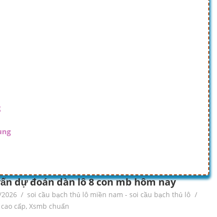
g
ung
vấn dự đoán dàn lô 8 con mb hôm nay
/2026
soi cầu bạch thủ lô miền nam - soi cầu bạch thủ lô
cao cấp
,
Xsmb chuẩn