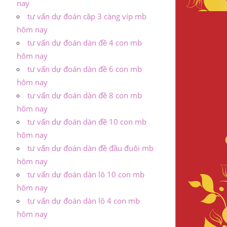
nay
tư vấn dự đoán cặp 3 càng víp mb
hôm nay
tư vấn dự đoán dàn đề 4 con mb
hôm nay
tư vấn dự đoán dàn đề 6 con mb
hôm nay
tư vấn dự đoán dàn đề 8 con mb
hôm nay
tư vấn dự đoán dàn đề 10 con mb
hôm nay
tư vấn dự đoán dàn đề đầu đuôi mb
hôm nay
tư vấn dự đoán dàn lô 10 con mb
hôm nay
tư vấn dự đoán dàn lô 4 con mb
hôm nay