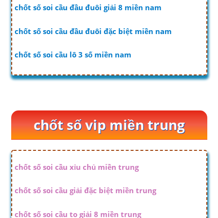
chốt số soi cầu đầu đuôi giải 8 miền nam
chốt số soi cầu đầu đuôi đặc biệt miền nam
chốt số soi cầu lô 3 số miền nam
chốt số vip miền trung
chốt số soi cầu xỉu chủ miền trung
chốt số soi cầu giải đặc biệt miền trung
chốt số soi cầu to giải 8 miền trung