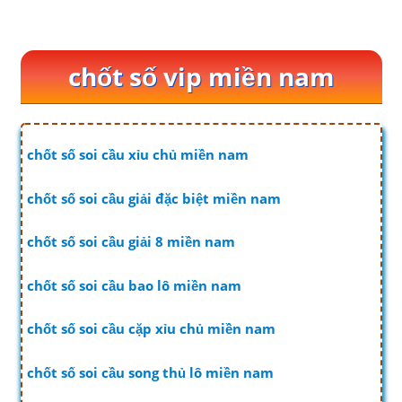
chốt số vip miền nam
chốt số soi cầu xỉu chủ miền nam
chốt số soi cầu giải đặc biệt miền nam
chốt số soi cầu giải 8 miền nam
chốt số soi cầu bao lô miền nam
chốt số soi cầu cặp xỉu chủ miền nam
chốt số soi cầu song thủ lô miền nam