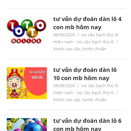
tư vấn dự đoán dàn lô 4
con mb hôm nay
08/08/2026
soi cầu bạch thủ lô
miền nam - soi cầu bạch thủ lô
Xsmb cao cấp
,
Xsmb chuẩn
tư vấn dự đoán dàn lô
10 con mb hôm nay
08/08/2026
soi cầu bạch thủ lô
miền nam - soi cầu bạch thủ lô
Xsmb cao cấp
,
Xsmb chuẩn
tư vấn dự đoán dàn lô 6
con mb hôm nay