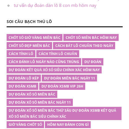
tư vấn dự đoán dàn lô 8 con mb hôm nay
SOI CẦU BẠCH THỦ LÔ
CHỐT SỐ GIỜ VÀNG MIỀN BẮC
CHỐT SỐ MIỀN BẮC HÔM NAY
CHỐT SỐ ĐẸP MIỀN BẮC
CÁCH BẮT LÔ CHUẨN THEO NGÀY
CÁCH TÍNH LÔ
CÁCH TÍNH LÔ CHUẨN
CÁCH ĐÁNH LÔ NGÀY NÀO CŨNG TRÚNG
DỰ ĐOÁN
DỰ ĐOÁN KẾT QUẢ XỔ SỐ SIÊU CHÍNH XÁC HÔM NAY
DỰ ĐOÁN LÔ KÉP
DỰ ĐOÁN MIỀN BẮC NGÀY 11
DỰ ĐOÁN XSMB
DỰ ĐOÁN XSMB VIP 26H
DỰ ĐOÁN XỔ SỐ MIỀN BẮC
DỰ ĐOÁN XỔ SỐ MIỀN BẮC NGÀY 11
DỰ ĐOÁN XỔ SỐ MIỀN BẮC THỨ SÁU DỰ ĐOÁN XSMB KẾT QUẢ
XỔ SỐ MIỀN BẮC SIÊU CHÍNH XÁC
GIỜ VÀNG CHỐT SỐ
HÔM NAY ĐÁNH CON GÌ