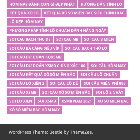
HÔM NAY ĐÁNH CON GÌ ĐẸP NHẤT
HƯỚNG DẪN TÍNH LÔ
KẾT QUẢ XỔ SỐ
KẾT QUẢ XỔ SỐ MIỀN BẮC SIÊU CHÍNH XÁC
LÔ ĐẸP HÔM NAY
PHƯƠNG PHÁP TÍNH LÔ CHUẨN ĐÁNH HÀNG NGÀY
SOI CAU BACH THU DE
SOI CAU MB
SOI CẦU 3 MIỀN
SOI CẦU BA CÀNG SIÊU VÍP
SOI CẦU BẠCH THỦ LÔ
SOI CẦU DỰ ĐOÁN KQXSMB
SOI CẦU DỰ ĐOÁN XSMB CHÍNH XÁC 100
SOI CẦU HÔM NAY
SOI CẦU KẾT QUẢ XỔ SỐ MIỀN BẮC
SOI CẦU LÔ CHUẨN
SOI CẦU LÔ XIÊN 2
SOI CẦU LÔ ĐỀ
SOI CẦU MIỄN PHÍ 888
SOI CẦU XSMB
SOI CẦU XỔ SỐ MIỀN BẮC
SOI LÔ 2 NHÁY
SOI LÔ XIÊN
SOI XSMB
XSMB NĂM 2021
XỔ SỐ MIỀN BẮC
XỔ SỐ MIỀN BẮC HÔM NAY
WordPress Theme: Beetle by ThemeZee.