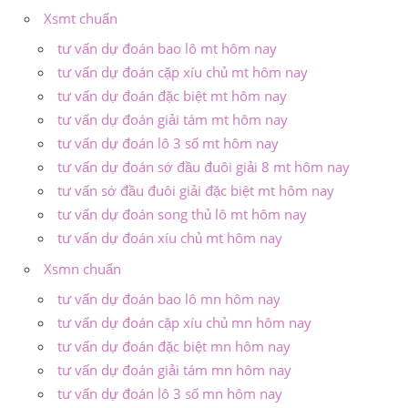
Xsmt chuẩn
tư vấn dự đoán bao lô mt hôm nay
tư vấn dự đoán cặp xíu chủ mt hôm nay
tư vấn dự đoán đặc biệt mt hôm nay
tư vấn dự đoán giải tám mt hôm nay
tư vấn dự đoán lô 3 số mt hôm nay
tư vấn dự đoán sớ đầu đuôi giải 8 mt hôm nay
tư vấn sớ đầu đuôi giải đặc biệt mt hôm nay
tư vấn dự đoán song thủ lô mt hôm nay
tư vấn dự đoán xíu chủ mt hôm nay
Xsmn chuẩn
tư vấn dự đoán bao lô mn hôm nay
tư vấn dự đoán cặp xíu chủ mn hôm nay
tư vấn dự đoán đặc biệt mn hôm nay
tư vấn dự đoán giải tám mn hôm nay
tư vấn dự đoán lô 3 số mn hôm nay