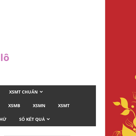
lô
XSMT CHUẨN
XSMB
XSMN
XSMT
THỬ
SỐ KẾT QUẢ