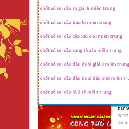
chốt số soi cầu to giải 8 miền trung
chốt số soi cầu bao lô miền trung
chốt số soi cầu cặp xỉu chủ miền trung
chốt số soi cầu song thủ lô miền trung
chốt số soi cầu đầu đuôi giải 8 miền trun
chốt số soi cầu đầu đuôi đặc biệt miền tr
chốt số soi cầu lô 3 số miền trung
tư 
30/07
Xsmb 