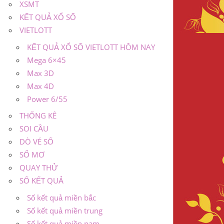
XSMT
KẾT QUẢ XỔ SỐ
VIETLOTT
KẾT QUẢ XỔ SỐ VIETLOTT HÔM NAY
Mega 6×45
Max 3D
Max 4D
Power 6/55
THỐNG KÊ
SOI CẦU
DÒ VÉ SỐ
SỔ MƠ
QUAY THỬ
SỐ KẾT QUẢ
Số kết quả miền bắc
Số kết quả miền trung
Số kết quả miền nam