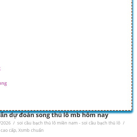
g
ung
vấn dự đoán song thủ lô mb hôm nay
/2026
soi cầu bạch thủ lô miền nam - soi cầu bạch thủ lô
cao cấp
,
Xsmb chuẩn