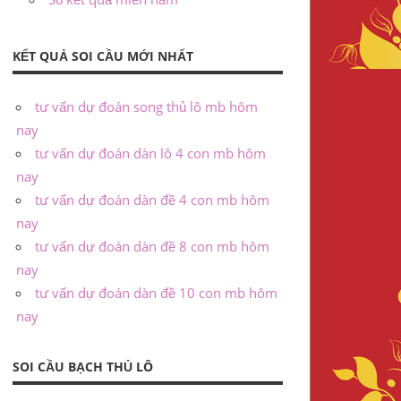
KẾT QUẢ SOI CẦU MỚI NHẤT
tư vấn dự đoán song thủ lô mb hôm
nay
tư vấn dự đoán dàn lô 4 con mb hôm
nay
tư vấn dự đoán dàn đề 4 con mb hôm
nay
tư vấn dự đoán dàn đề 8 con mb hôm
nay
tư vấn dự đoán dàn đề 10 con mb hôm
nay
SOI CẦU BẠCH THỦ LÔ